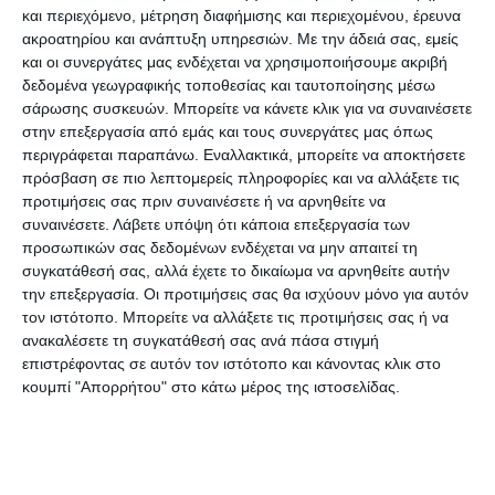
και περιεχόμενο, μέτρηση διαφήμισης και περιεχομένου, έρευνα
των χώρων εναπόθεσης και διαλογής των
ακροατηρίου και ανάπτυξη υπηρεσιών.
Με την άδειά σας, εμείς
απορριμμάτων. Προς ενημέρωση αναφέρουμε
και οι συνεργάτες μας ενδέχεται να χρησιμοποιήσουμε ακριβή
δεδομένα γεωγραφικής τοποθεσίας και ταυτοποίησης μέσω
οτι οι φετινές τιμές χρέωσης είναι σε σχέση με
σάρωσης συσκευών. Μπορείτε να κάνετε κλικ για να συναινέσετε
πέρυσι είναι: Δήμος Αργοστολίου 397.478,05
στην επεξεργασία από εμάς και τους συνεργάτες μας όπως
ευρώ (398.973,52 ευρώ το 2021), Δήμος
περιγράφεται παραπάνω. Εναλλακτικά, μπορείτε να αποκτήσετε
πρόσβαση σε πιο λεπτομερείς πληροφορίες και να αλλάξετε τις
Ληξουρίου 94.450 ευρώ (94.445 ευρώ το 2021),
προτιμήσεις σας πριν συναινέσετε ή να αρνηθείτε να
Δήμος Σάμης 83.900 ευρώ (83.870 ευρώ το
συναινέσετε.
Λάβετε υπόψη ότι κάποια επεξεργασία των
2021), Δήμος Ιθάκης 43.305,66 ευρώ (43.000
προσωπικών σας δεδομένων ενδέχεται να μην απαιτεί τη
συγκατάθεσή σας, αλλά έχετε το δικαίωμα να αρνηθείτε αυτήν
ευρώ το 2021), Δήμος Ζακύνθου 2.089.170,14
την επεξεργασία. Οι προτιμήσεις σας θα ισχύουν μόνο για αυτόν
ευρώ (2.318.000 ευρώ το 2021), Δήμος
τον ιστότοπο. Μπορείτε να αλλάξετε τις προτιμήσεις σας ή να
Λευκάδας 28.125 ευρώ (28.908,84 ευρώ το
ανακαλέσετε τη συγκατάθεσή σας ανά πάσα στιγμή
επιστρέφοντας σε αυτόν τον ιστότοπο και κάνοντας κλικ στο
2021).
κουμπί "Απορρήτου" στο κάτω μέρος της ιστοσελίδας.
Για την Κέρκυρα ο προϋπολογισμός
περιλαμβάνει την συνέχιση δεσμεύσεων του
ΣΥΔΙΣΑ ενώ τα ακριβή ποσά θα αποτυπωθούν