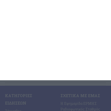
που κατηγορείται για
σεξουαλική κακοποίηση στη
Ζάκυνθο
Η καταγγελία μιας αλλοδαπής τουρίστριας και η σύλληψη ενός
επίσης αλλοδαπού τουρίστα καθώς και η προσαγωγή του, σήμερα
το μεσημέρι, στην Εισαγγελία Ζακύνθου, με διατυπωμένες
…
6 Αυγούστου 2026
ΚΑΤΗΓΟΡΊΕΣ
ΣΧΕΤΙΚΆ ΜΕ ΕΜΆΣ
ΕΙΔΉΣΕΩΝ
Η Εφημερίδα ΕΡΜΗΣ
Ραδιοφωνικός Σταθμός
Ζάκυνθος