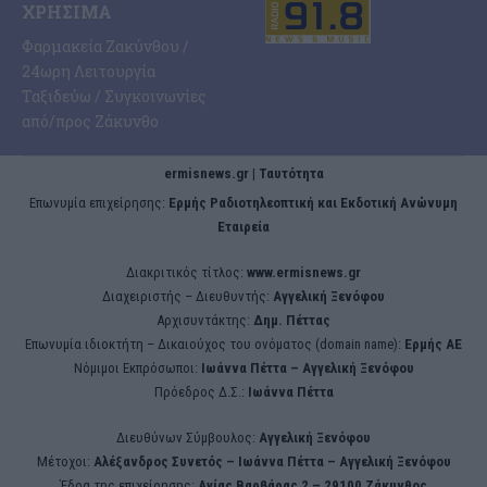
ΧΡΉΣΙΜΑ
Φαρμακεία Ζακύνθου /
24ωρη Λειτουργία
Ταξιδεύω / Συγκοινωνίες
από/προς Ζάκυνθο
ermisnews.gr | Ταυτότητα
Eπωνυμία επιχείρησης:
Ερμής Ραδιοτηλεοπτική και Εκδοτική Ανώνυμη
Εταιρεία
Διακριτικός τίτλος:
www.ermisnews.gr
Διαχειριστής – Διευθυντής:
Αγγελική Ξενόφου
Αρχισυντάκτης:
Δημ. Πέττας
Επωνυμία ιδιοκτήτη – Δικαιούχος του ονόματος (domain name):
Ερμής ΑΕ
Νόμιμοι Εκπρόσωποι:
Iωάννα Πέττα – Αγγελική Ξενόφου
Πρόεδρος Δ.Σ.:
Iωάννα Πέττα
Διευθύνων Σύμβουλος:
Αγγελική Ξενόφου
Μέτοχοι:
Αλέξανδρος Συνετός – Iωάννα Πέττα – Αγγελική Ξενόφου
Έδρα της επιχείρησης:
Aγίας Βαρβάρας 2 – 29100 Ζάκυνθος