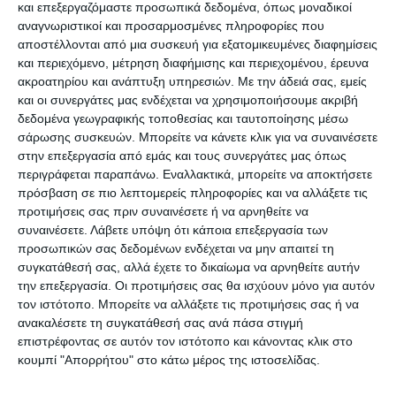
κατακύρωσε το ματς υπέρ της Ζακύνθου με 3-0,
και επεξεργαζόμαστε προσωπικά δεδομένα, όπως μοναδικοί
αναγνωριστικοί και προσαρμοσμένες πληροφορίες που
ενώ επέβαλε στους γηπεδούχους ποινή για δύο
αποστέλλονται από μια συσκευή για εξατομικευμένες διαφημίσεις
αγωνιστικές που θα παίξουν κεκλεισμένων των
και περιεχόμενο, μέτρηση διαφήμισης και περιεχομένου, έρευνα
θυρών (δηλαδή δεν θα κοπούν εισιτήρια) και 2.000
ακροατηρίου και ανάπτυξη υπηρεσιών.
Με την άδειά σας, εμείς
και οι συνεργάτες μας ενδέχεται να χρησιμοποιήσουμε ακριβή
ευρώ πρόστιμο.
δεδομένα γεωγραφικής τοποθεσίας και ταυτοποίησης μέσω
σάρωσης συσκευών. Μπορείτε να κάνετε κλικ για να συναινέσετε
Ωστόσο, η μεγάλη είδηση που βγάζει…
στην επεξεργασία από εμάς και τους συνεργάτες μας όπως
περιγράφεται παραπάνω. Εναλλακτικά, μπορείτε να αποκτήσετε
δικαιωμένο τον ΠΑΣ Πύργο είναι ότι η ομάδα της
πρόσβαση σε πιο λεπτομερείς πληροφορίες και να αλλάξετε τις
Ηλείας κατάφερε και απέφυγε την αφαίρεση
προτιμήσεις σας πριν συναινέσετε ή να αρνηθείτε να
βαθμού (-1), την οποία ζητούσε επίμονα με
συναινέσετε.
Λάβετε υπόψη ότι κάποια επεξεργασία των
προσωπικών σας δεδομένων ενδέχεται να μην απαιτεί τη
πρόσθετη παρέμβασή του ο Άρης Πετρούπολης, η
συγκατάθεσή σας, αλλά έχετε το δικαίωμα να αρνηθείτε αυτήν
οποία, αν γινόταν δεκτή, στη Β’ Εθνική θα
την επεξεργασία. Οι προτιμήσεις σας θα ισχύουν μόνο για αυτόν
ανέβαινε ο Αρης Πετρούπολης.
τον ιστότοπο. Μπορείτε να αλλάξετε τις προτιμήσεις σας ή να
ανακαλέσετε τη συγκατάθεσή σας ανά πάσα στιγμή
επιστρέφοντας σε αυτόν τον ιστότοπο και κάνοντας κλικ στο
Αυτό πρακτικά σημαίνει ότι Ζάκυνθος και Πύργος
κουμπί "Απορρήτου" στο κάτω μέρος της ιστοσελίδας.
παίρνουν την άνοδο στη Β΄ Εθνική κατηγορία και