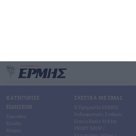
κατηγορία
Η επιστροφή του ΑΠΣ Ζάκυνθος στη Β΄ Εθνική δεν αποτελεί απλώς
μια μεγάλη αγωνιστική επιτυχία. Είναι ένα γεγονός με ιστορικό,
κοινωνικό αλλά και αναπτυξιακό αποτύπωμα
…
22 Μαΐου 2026
ΚΑΤΗΓΟΡΊΕΣ
ΣΧΕΤΙΚΆ ΜΕ ΕΜΆΣ
ΕΙΔΉΣΕΩΝ
Η Εφημερίδα ΕΡΜΗΣ
Ραδιοφωνικός Σταθμός
Ζάκυνθος
Ermis Radio 91.8 fm
Ελλάδα
PRINT SHOP /
Κόσμος
Εκτυπώσεις Offset –