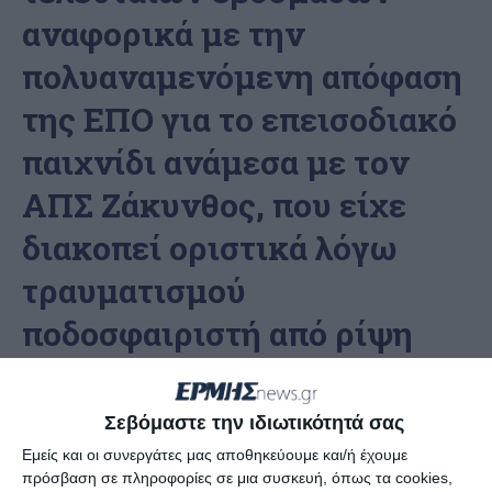
αναφορικά με την
πολυαναμενόμενη απόφαση
της ΕΠΟ για το επεισοδιακό
παιχνίδι ανάμεσα με τον
ΑΠΣ Ζάκυνθος, που είχε
διακοπεί οριστικά λόγω
τραυματισμού
ποδοσφαιριστή από ρίψη
αντικειμένου.
Σεβόμαστε την ιδιωτικότητά σας
Το πειθαρχικό όργανο της αθλητικής δικαιοσύνης
Εμείς και οι συνεργάτες μας αποθηκεύουμε και/ή έχουμε
απέρριψε την ένσταση του Πύργου και
πρόσβαση σε πληροφορίες σε μια συσκευή, όπως τα cookies,