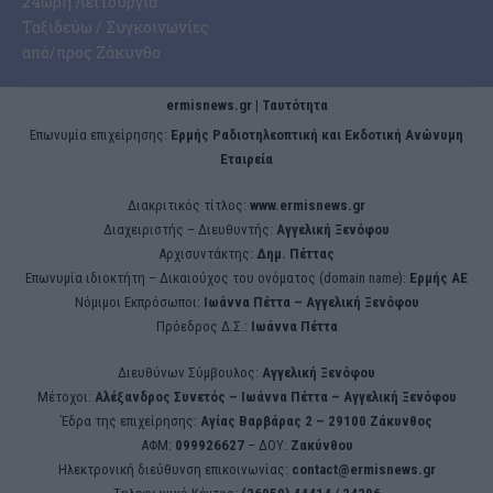
24ωρη Λειτουργία
Ταξιδεύω / Συγκοινωνίες
από/προς Ζάκυνθο
ermisnews.gr | Ταυτότητα
Eπωνυμία επιχείρησης:
Ερμής Ραδιοτηλεοπτική και Εκδοτική Ανώνυμη
Εταιρεία
Διακριτικός τίτλος:
www.ermisnews.gr
Διαχειριστής – Διευθυντής:
Αγγελική Ξενόφου
Αρχισυντάκτης:
Δημ. Πέττας
Επωνυμία ιδιοκτήτη – Δικαιούχος του ονόματος (domain name):
Ερμής ΑΕ
Νόμιμοι Εκπρόσωποι:
Iωάννα Πέττα – Αγγελική Ξενόφου
Πρόεδρος Δ.Σ.:
Iωάννα Πέττα
Διευθύνων Σύμβουλος:
Αγγελική Ξενόφου
Μέτοχοι:
Αλέξανδρος Συνετός – Iωάννα Πέττα – Αγγελική Ξενόφου
Έδρα της επιχείρησης:
Aγίας Βαρβάρας 2 – 29100 Ζάκυνθος
ΑΦΜ:
099926627
– ΔΟΥ:
Ζακύνθου
Ηλεκτρονική διεύθυνση επικοινωνίας:
contact@ermisnews.gr