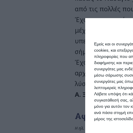
από τις πολλές που
Έχουμε την εντύπω
μέχρι να συμφωνήσ
υπερ-πολύτιμος για
Εμείς και οι συνεργ
σήμα κατατεθέν γι
cookies, και επεξε
πληροφορίες που απο
Έχουμε παρακολουθ
διαφήμισης και περι
συνεργάτες μας ενδέ
αρχές για τον χώρ
μέσω σάρωσης συσκευ
συνεργάτες μας όπω
λύσεις σε όφελος 
λεπτομερείς πληροφορ
Α. Ξενόφου
Λάβετε υπόψη ότι κά
συγκατάθεσή σας, αλ
μόνο για αυτόν τον 
ανά πάσα στιγμή επι
Αφήστε μια α
μέρος της ιστοσελίδα
Η ηλ. διεύθυνση σας δεν δημοσι