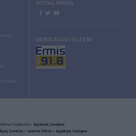
SOCIAL MEDIA
μένων
ERMIS RADIO 91.8 FM
ρη
πό/προς
υθύνων Σύμβουλος:
Αγγελική Ξενόφου
δρος Συνετός – Iωάννα Πέττα – Αγγελική Ξενόφου