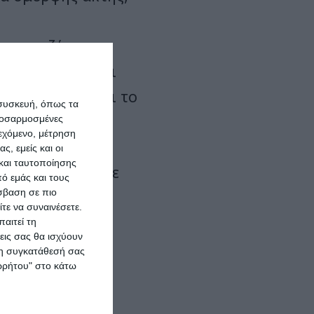
.
 της συζήτησης
 ο χρόνος είναι
σε βάρος μας και το
 συσκευή, όπως τα
ερης προσοχής.
προσαρμοσμένες
ιεχόμενο, μέτρηση
ζητήσεις με τις
ς, εμείς και οι
και ταυτοποίησης
που να οδηγεί σε
ό εμάς και τους
σβαση σε πιο
τε να συναινέσετε.
αιτεί τη
εις σας θα ισχύουν
 τη συγκατάθεσή σας
ορρήτου" στο κάτω