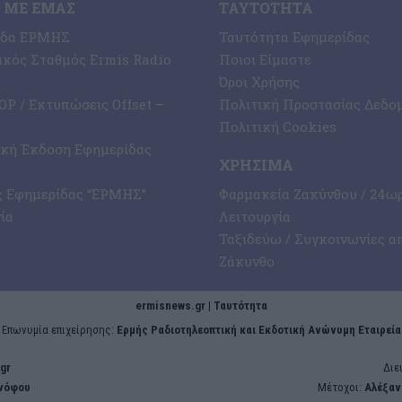
 ΜΕ ΕΜΆΣ
ΤΑΥΤΌΤΗΤΑ
ίδα ΕΡΜΗΣ
Ταυτότητα Εφημερίδας
κός Σταθμός Ermis Radio
Ποιοι Είμαστε
Όροι Χρήσης
P / Εκτυπώσεις Offset –
Πολιτική Προστασίας Δεδο
Πολιτική Cookies
ική Έκδοση Εφημερίδας
ΧΡΉΣΙΜΑ
ς Εφημερίδας “ΕΡΜΗΣ”
Φαρμακεία Ζακύνθου / 24ω
ία
Λειτουργία
Ταξιδεύω / Συγκοινωνίες α
Ζάκυνθο
ermisnews.gr | Ταυτότητα
Eπωνυμία επιχείρησης:
Ερμής Ραδιοτηλεοπτική και Εκδοτική Ανώνυμη Εταιρεία
gr
Διε
ενόφου
Μέτοχοι:
Αλέξαν