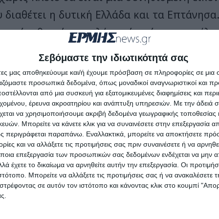
 διαθέτει η δυτική Ελλάδα και τα Επτάνησα
ση ότι θα πέσει πολύ νερό ακόμα στο μύλο
ουμε για την τελική μας απόφαση και αυτός
Σεβόμαστε την ιδιωτικότητά σας
 το Ναυάγιο. Κάθε μέρα που περνάει είναι 
άτες μας αποθηκεύουμε και/ή έχουμε πρόσβαση σε πληροφορίες σε μια
α την τουριστική μας προβολή αξίζει καλύτ
ργαζόμαστε προσωπικά δεδομένα, όπως μοναδικοί αναγνωριστικοί και 
στέλλονται από μια συσκευή για εξατομικευμένες διαφημίσεις και περ
ήσει για ατελείωτες ώρες συσκέψεις και συ
εχομένου, έρευνα ακροατηρίου και ανάπτυξη υπηρεσιών.
Με την άδειά σα
χεται να χρησιμοποιήσουμε ακριβή δεδομένα γεωγραφικής τοποθεσίας 
ο αυτό, αλλά δεν είδαμε αποφασιστικότητα 
ών. Μπορείτε να κάνετε κλικ για να συναινέσετε στην επεξεργασία απ
ς περιγράφεται παραπάνω. Εναλλακτικά, μπορείτε να αποκτήσετε πρό
του τόπου μας, ακόμα τουλάχιστον….
ίες και να αλλάξετε τις προτιμήσεις σας πριν συναινέσετε ή να αρνηθεί
ποια επεξεργασία των προσωπικών σας δεδομένων ενδέχεται να μην απ
λά έχετε το δικαίωμα να αρνηθείτε αυτήν την επεξεργασία. Οι προτιμήσ
ιστότοπο. Μπορείτε να αλλάξετε τις προτιμήσεις σας ή να ανακαλέσετε
στρέφοντας σε αυτόν τον ιστότοπο και κάνοντας κλικ στο κουμπί "Απ
πάντηση
ς.
εύεται.
Τα υποχρεωτικά πεδία σημειώνονται με
*