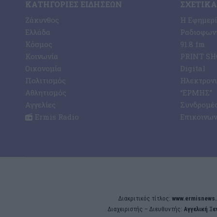
ΚΑΤΗΓΟΡΊΕΣ ΕΙΔΉΣΕΩΝ
ΣΧΕΤΙΚΆ
Ζάκυνθος
Η Εφημερ
Ελλάδα
Ραδιοφωνι
Κόσμος
91.8 fm
Κοινωνία
PRINT SHO
Οικονομία
Digital
Πολιτισμός
Ηλεκτρον
Αθλητισμός
“ΕΡΜΗΣ”
Αγγελίες
Συνδρομέ
Ermis Radio
Επικοινων
Διακριτικός τίτλος:
www.ermisnews.
Διαχειριστής – Διευθυντής:
Αγγελική Ξ