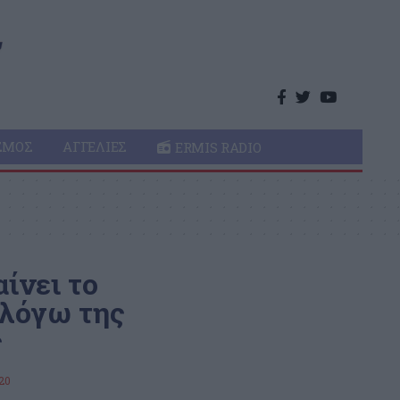
ΣΜΌΣ
ΑΓΓΕΛΊΕΣ
ERMIS RADIO
ίνει το
 λόγω της
ς
20