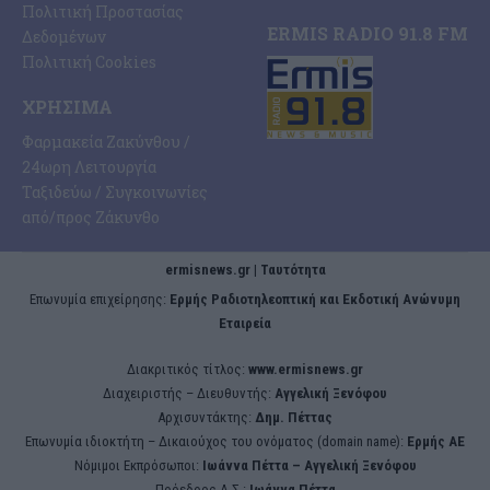
Πολιτική Προστασίας
ERMIS RADIO 91.8 FM
Δεδομένων
Πολιτική Cookies
ΧΡΉΣΙΜΑ
Φαρμακεία Ζακύνθου /
24ωρη Λειτουργία
Ταξιδεύω / Συγκοινωνίες
από/προς Ζάκυνθο
ermisnews.gr | Ταυτότητα
Eπωνυμία επιχείρησης:
Ερμής Ραδιοτηλεοπτική και Εκδοτική Ανώνυμη
Εταιρεία
Διακριτικός τίτλος:
www.ermisnews.gr
Διαχειριστής – Διευθυντής:
Αγγελική Ξενόφου
Αρχισυντάκτης:
Δημ. Πέττας
Επωνυμία ιδιοκτήτη – Δικαιούχος του ονόματος (domain name):
Ερμής ΑΕ
Νόμιμοι Εκπρόσωποι:
Iωάννα Πέττα – Αγγελική Ξενόφου
Πρόεδρος Δ.Σ.:
Iωάννα Πέττα