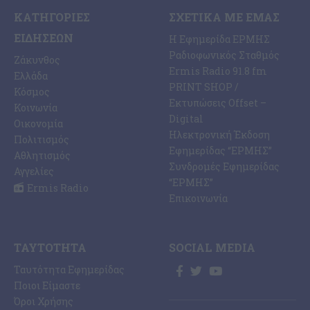
ΚΑΤΗΓΟΡΊΕΣ
ΣΧΕΤΙΚΆ ΜΕ ΕΜΆΣ
ΕΙΔΉΣΕΩΝ
Η Εφημερίδα ΕΡΜΗΣ
Ραδιοφωνικός Σταθμός
Ζάκυνθος
Ermis Radio 91.8 fm
Ελλάδα
PRINT SHOP /
Κόσμος
Εκτυπώσεις Offset –
Κοινωνία
Digital
Οικονομία
Ηλεκτρονική Έκδοση
Πολιτισμός
Εφημερίδας “ΕΡΜΗΣ”
Αθλητισμός
Συνδρομές Εφημερίδας
Αγγελίες
“ΕΡΜΗΣ”
Ermis Radio
Επικοινωνία
ΤΑΥΤΌΤΗΤΑ
SOCIAL MEDIA
Ταυτότητα Εφημερίδας
Ποιοι Είμαστε
Όροι Χρήσης