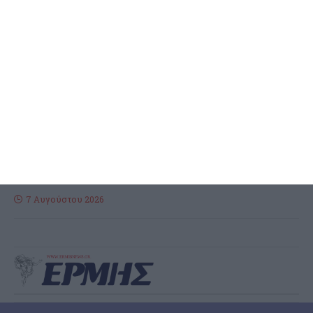
ΖΆΚΥΝΘΟΣ
Λαϊκή Συσπείρωση:
Εκρηκτικό το πρόβλημα με τα
λύματα
Διαμαρτυρία κατέθεσε ο συνδυασμός της Λαϊκής Συσπείρωσης
του Δημοτικού Συμβουλίου για ητ διαχείριση των λυμάτων της
Ζακύνθου και σε ανακοίνωση που εξέδωσε αναφέρει: Για άλλη
…
7 Αυγούστου 2026