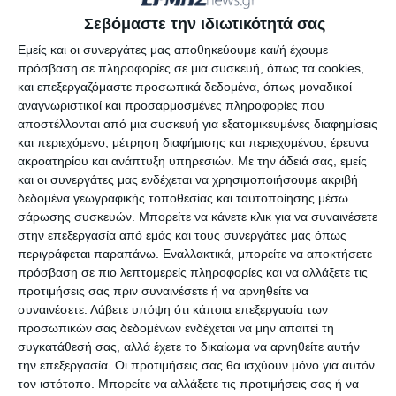
Σεβόμαστε την ιδιωτικότητά σας
Εμείς και οι συνεργάτες μας αποθηκεύουμε και/ή έχουμε
πρόσβαση σε πληροφορίες σε μια συσκευή, όπως τα cookies,
και επεξεργαζόμαστε προσωπικά δεδομένα, όπως μοναδικοί
αναγνωριστικοί και προσαρμοσμένες πληροφορίες που
Με την ευκαιρία ο κ. Βίτσος ανέφερε ότι ο
αποστέλλονται από μια συσκευή για εξατομικευμένες διαφημίσεις
Σύλλογος εκπροσωπήθηκε στο πρόσφατο
και περιεχόμενο, μέτρηση διαφήμισης και περιεχομένου, έρευνα
μεγάλο συλλαλητήριο για το τραγικό
ακροατηρίου και ανάπτυξη υπηρεσιών.
Με την άδειά σας, εμείς
και οι συνεργάτες μας ενδέχεται να χρησιμοποιήσουμε ακριβή
σιδηροδρομικό δυστύχημα στα Τέμπη, καθώς
δεδομένα γεωγραφικής τοποθεσίας και ταυτοποίησης μέσω
δύο από τα θύματα ήταν φαρμακοποιού.
σάρωσης συσκευών. Μπορείτε να κάνετε κλικ για να συναινέσετε
στην επεξεργασία από εμάς και τους συνεργάτες μας όπως
περιγράφεται παραπάνω. Εναλλακτικά, μπορείτε να αποκτήσετε
«Ο κλάδος είναι ιδιαίτερα
πρόσβαση σε πιο λεπτομερείς πληροφορίες και να αλλάξετε τις
ευαισθητοποιημένος γιατί είχε απώλειες και
προτιμήσεις σας πριν συναινέσετε ή να αρνηθείτε να
η φαρμακευτική κοινότητα θρηνεί το χαμό
συναινέσετε.
Λάβετε υπόψη ότι κάποια επεξεργασία των
προσωπικών σας δεδομένων ενδέχεται να μην απαιτεί τη
δύο μελών της που ήταν στο τραίνο. Είμαστε
συγκατάθεσή σας, αλλά έχετε το δικαίωμα να αρνηθείτε αυτήν
συγκλονισμένοι και ο Σύλλογος ήταν
την επεξεργασία. Οι προτιμήσεις σας θα ισχύουν μόνο για αυτόν
σύσσωμος στην κινητοποίηση που έγινε
τον ιστότοπο. Μπορείτε να αλλάξετε τις προτιμήσεις σας ή να