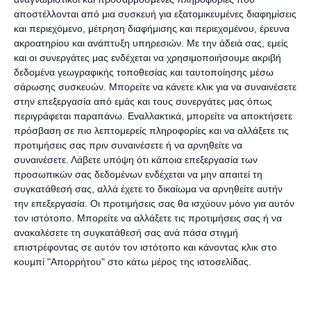
– Ένα μπουκαλάκι με νερό ή χυμό.
αποστέλλονται από μια συσκευή για εξατομικευμένες διαφημίσεις
και περιεχόμενο, μέτρηση διαφήμισης και περιεχομένου, έρευνα
ακροατηρίου και ανάπτυξη υπηρεσιών.
Με την άδειά σας, εμείς
– Ρολόι χειρός, αλλά όχι έξυπνο ρολόι
και οι συνεργάτες μας ενδέχεται να χρησιμοποιήσουμε ακριβή
(smartwatch).
δεδομένα γεωγραφικής τοποθεσίας και ταυτοποίησης μέσω
σάρωσης συσκευών. Μπορείτε να κάνετε κλικ για να συναινέσετε
στην επεξεργασία από εμάς και τους συνεργάτες μας όπως
Ωστόσο, οι υποψήφιοι απαγορεύεται να έχουν
περιγράφεται παραπάνω. Εναλλακτικά, μπορείτε να αποκτήσετε
μαζί τους τα εξής:
πρόσβαση σε πιο λεπτομερείς πληροφορίες και να αλλάξετε τις
προτιμήσεις σας πριν συναινέσετε ή να αρνηθείτε να
συναινέσετε.
Λάβετε υπόψη ότι κάποια επεξεργασία των
– Βιβλία, τετράδια και σημειώσεις.
προσωπικών σας δεδομένων ενδέχεται να μην απαιτεί τη
συγκατάθεσή σας, αλλά έχετε το δικαίωμα να αρνηθείτε αυτήν
– Διορθωτικό (blanco) οποιασδήποτε μορφής
την επεξεργασία. Οι προτιμήσεις σας θα ισχύουν μόνο για αυτόν
τον ιστότοπο. Μπορείτε να αλλάξετε τις προτιμήσεις σας ή να
(υγρό ή ταινία).
ανακαλέσετε τη συγκατάθεσή σας ανά πάσα στιγμή
επιστρέφοντας σε αυτόν τον ιστότοπο και κάνοντας κλικ στο
– Κινητό τηλέφωνο και άλλα μέσα μετάδοσης ή
κουμπί "Απορρήτου" στο κάτω μέρος της ιστοσελίδας.
λήψης πληροφοριών και επικοινωνίας,
υπολογιστικές μηχανές.