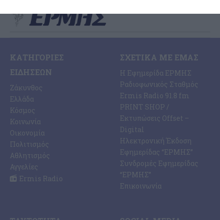
ΚΑΤΗΓΟΡΊΕΣ
ΣΧΕΤΙΚΆ ΜΕ ΕΜΆΣ
ΕΙΔΉΣΕΩΝ
Η Εφημερίδα ΕΡΜΗΣ
Ραδιοφωνικός Σταθμός
Ζάκυνθος
Ermis Radio 91.8 fm
Ελλάδα
PRINT SHOP /
Κόσμος
Εκτυπώσεις Offset –
Κοινωνία
Digital
Οικονομία
Ηλεκτρονική Έκδοση
Πολιτισμός
Εφημερίδας “ΕΡΜΗΣ”
Αθλητισμός
Συνδρομές Εφημερίδας
Αγγελίες
“ΕΡΜΗΣ”
Ermis Radio
Επικοινωνία