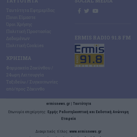
ΤΑΥΤΌΤΗΤΑ
SOCIAL MEDIA
Ταυτότητα Εφημερίδας
Ποιοι Είμαστε
Όροι Χρήσης
Πολιτική Προστασίας
ERMIS RADIO 91.8 FM
Δεδομένων
Πολιτική Cookies
ΧΡΉΣΙΜΑ
Φαρμακεία Ζακύνθου /
24ωρη Λειτουργία
Ταξιδεύω / Συγκοινωνίες
από/προς Ζάκυνθο
ermisnews.gr | Ταυτότητα
Eπωνυμία επιχείρησης:
Ερμής Ραδιοτηλεοπτική και Εκδοτική Ανώνυμη
Εταιρεία
Διακριτικός τίτλος:
www.ermisnews.gr