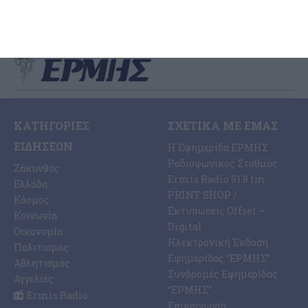
ΚΑΤΗΓΟΡΊΕΣ
ΣΧΕΤΙΚΆ ΜΕ ΕΜΆΣ
ΕΙΔΉΣΕΩΝ
Η Εφημερίδα ΕΡΜΗΣ
Ραδιοφωνικός Σταθμός
Ζάκυνθος
Ermis Radio 91.8 fm
Ελλάδα
PRINT SHOP /
Κόσμος
Εκτυπώσεις Offset –
Κοινωνία
Digital
Οικονομία
Ηλεκτρονική Έκδοση
Πολιτισμός
Εφημερίδας “ΕΡΜΗΣ”
Αθλητισμός
Συνδρομές Εφημερίδας
Αγγελίες
“ΕΡΜΗΣ”
Ermis Radio
Επικοινωνία