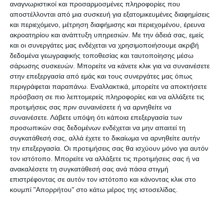
αναγνωριστικοί και προσαρμοσμένες πληροφορίες που
αποστέλλονται από μια συσκευή για εξατομικευμένες διαφημίσεις
Όπως είχε ανακοινωθεί επιτρέπεται η λειτουργία
και περιεχόμενο, μέτρηση διαφήμισης και περιεχομένου, έρευνα
καταστημάτων με τη χρήση ειδικού κωδικού
ακροατηρίου και ανάπτυξη υπηρεσιών.
Με την άδειά σας, εμείς
και οι συνεργάτες μας ενδέχεται να χρησιμοποιήσουμε ακριβή
(13032) άπαξ και έως 3 ώρες συνολικά κατά τη
δεδομένα γεωγραφικής τοποθεσίας και ταυτοποίησης μέσω
διάρκεια της ημέρας.
σάρωσης συσκευών. Μπορείτε να κάνετε κλικ για να συναινέσετε
στην επεξεργασία από εμάς και τους συνεργάτες μας όπως
περιγράφεται παραπάνω. Εναλλακτικά, μπορείτε να αποκτήσετε
Θα επιτρέπεται η πώληση εκτός καταστήματος
πρόσβαση σε πιο λεπτομερείς πληροφορίες και να αλλάξετε τις
με ραντεβού με το λεγόμενο click away και η
προτιμήσεις σας πριν συναινέσετε ή να αρνηθείτε να
πώληση εντός καταστήματος πάλι με ραντεβού
συναινέσετε.
Λάβετε υπόψη ότι κάποια επεξεργασία των
προσωπικών σας δεδομένων ενδέχεται να μην απαιτεί τη
(click in shop). Εντός του καταστήματος θα
συγκατάθεσή σας, αλλά έχετε το δικαίωμα να αρνηθείτε αυτήν
επιτρέπεται ένας πελάτης ανά 25 τ.μ. με μέγιστο
την επεξεργασία. Οι προτιμήσεις σας θα ισχύουν μόνο για αυτόν
όριο 20 πελάτες.
τον ιστότοπο. Μπορείτε να αλλάξετε τις προτιμήσεις σας ή να
ανακαλέσετε τη συγκατάθεσή σας ανά πάσα στιγμή
Ειδικότερα, θα πρέπει να υπάρχει καταχώρηση
επιστρέφοντας σε αυτόν τον ιστότοπο και κάνοντας κλικ στο
της παραγγελίας/ραντεβού από την επιχείρηση
κουμπί "Απορρήτου" στο κάτω μέρος της ιστοσελίδας.
και αποστολή στον πελάτη είτε ηλεκτρονικού
αποδεικτικού εγγράφου της αγοράς