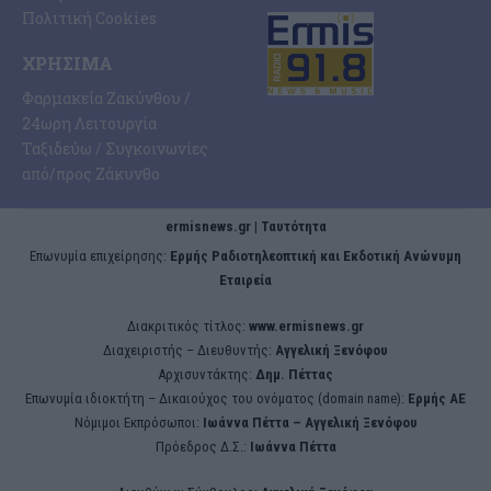
Πολιτική Cookies
ΧΡΉΣΙΜΑ
Φαρμακεία Ζακύνθου /
24ωρη Λειτουργία
Ταξιδεύω / Συγκοινωνίες
από/προς Ζάκυνθο
ermisnews.gr | Ταυτότητα
Eπωνυμία επιχείρησης:
Ερμής Ραδιοτηλεοπτική και Εκδοτική Ανώνυμη
Εταιρεία
Διακριτικός τίτλος:
www.ermisnews.gr
Διαχειριστής – Διευθυντής:
Αγγελική Ξενόφου
Αρχισυντάκτης:
Δημ. Πέττας
Επωνυμία ιδιοκτήτη – Δικαιούχος του ονόματος (domain name):
Ερμής ΑΕ
Νόμιμοι Εκπρόσωποι:
Iωάννα Πέττα – Αγγελική Ξενόφου
Πρόεδρος Δ.Σ.:
Iωάννα Πέττα