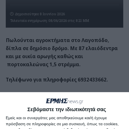
Δημοσιεύτηκε 8 Ιουνίου 2026
Τελευταία ενημέρωση: 08/06/2026 στις 8:21 ΜΜ
Πωλούνται αγροκτήματα στο Λαγοπόδο,
δίπλα σε δημόσιο δρόμο. Με 87 ελαιόδεντρα
και με οικία αρωγής καθώς και
πορτοκαλεώνας 1,5 στρέμμα.
Τηλέφωνο για πληροφορίες 6932433662.
Αφήστε ένα σχόλιο
Σεβόμαστε την ιδιωτικότητά σας
Εμείς και οι συνεργάτες μας αποθηκεύουμε και/ή έχουμε
πρόσβαση σε πληροφορίες σε μια συσκευή, όπως τα cookies,