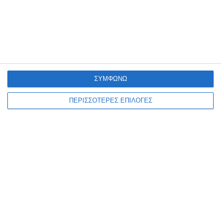
Πωλείται προνομιακό οικόπεδο στο Καλαμάκι, 4.000 τ.μ., άρτιο και
οικοδομήσιμο, 250 μέτρα από την ωραιότερη ακτή της περιοχής,
ήσυχο, κατάλληλο για επιχείρηση ή κατοικία, με
…
26 Φεβρουαρίου 2020
ΣΥΜΦΩΝΩ
ΠΕΡΙΣΣΟΤΕΡΕΣ ΕΠΙΛΟΓΕΣ
ΑΓΓΕΛΊΕΣ
ΟΙΚΌΠΕΔΑ
ΟΙΚΟΠΕΔΟ ΣΤΟ ΛΙΜΑΝΙ