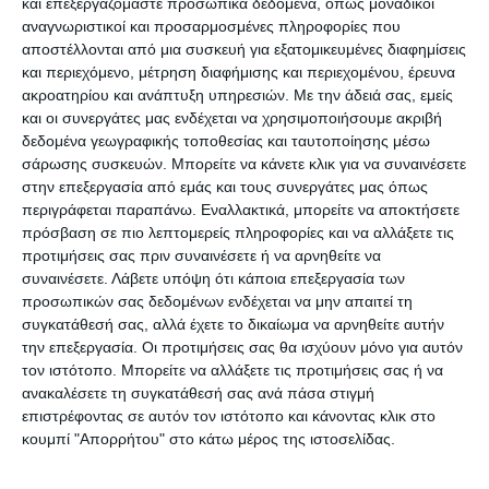
και επεξεργαζόμαστε προσωπικά δεδομένα, όπως μοναδικοί
ΔΙΑΒΆΣΤΕ ΕΠΊΣΗΣ
αναγνωριστικοί και προσαρμοσμένες πληροφορίες που
αποστέλλονται από μια συσκευή για εξατομικευμένες διαφημίσεις
και περιεχόμενο, μέτρηση διαφήμισης και περιεχομένου, έρευνα
ακροατηρίου και ανάπτυξη υπηρεσιών.
Με την άδειά σας, εμείς
και οι συνεργάτες μας ενδέχεται να χρησιμοποιήσουμε ακριβή
δεδομένα γεωγραφικής τοποθεσίας και ταυτοποίησης μέσω
σάρωσης συσκευών. Μπορείτε να κάνετε κλικ για να συναινέσετε
στην επεξεργασία από εμάς και τους συνεργάτες μας όπως
περιγράφεται παραπάνω. Εναλλακτικά, μπορείτε να αποκτήσετε
πρόσβαση σε πιο λεπτομερείς πληροφορίες και να αλλάξετε τις
προτιμήσεις σας πριν συναινέσετε ή να αρνηθείτε να
συναινέσετε.
Λάβετε υπόψη ότι κάποια επεξεργασία των
προσωπικών σας δεδομένων ενδέχεται να μην απαιτεί τη
συγκατάθεσή σας, αλλά έχετε το δικαίωμα να αρνηθείτε αυτήν
ΑΓΓΕΛΊΕΣ
ΑΓΟΡΈΣ - ΠΩΛΉΣΕΙΣ
ΟΙΚΌΠΕΔΑ
την επεξεργασία. Οι προτιμήσεις σας θα ισχύουν μόνο για αυτόν
τον ιστότοπο. Μπορείτε να αλλάξετε τις προτιμήσεις σας ή να
ΠΩΛΕΙΤΑΙ ΟΙΚΟΠΕΔΟ ΣΤΟ
ανακαλέσετε τη συγκατάθεσή σας ανά πάσα στιγμή
ΛΙΜΑΝΙ ΒΟΛΙΜΩΝ
επιστρέφοντας σε αυτόν τον ιστότοπο και κάνοντας κλικ στο
κουμπί "Απορρήτου" στο κάτω μέρος της ιστοσελίδας.
Πωλείται προνομιακό οικόπεδο 4.800 τ.μ. στο λιμάνι του Αγίου