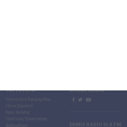
ΕΙΔΉΣΕΩΝ
Η Εφημερίδα ΕΡΜΗΣ
Ραδιοφωνικός Σταθμός
Ζάκυνθος
Ermis Radio 91.8 fm
Ελλάδα
PRINT SHOP /
Κόσμος
Εκτυπώσεις Offset –
Κοινωνία
Digital
Οικονομία
Ηλεκτρονική Έκδοση
Πολιτισμός
Εφημερίδας “ΕΡΜΗΣ”
Αθλητισμός
Συνδρομές Εφημερίδας
Αγγελίες
“ΕΡΜΗΣ”
Ermis Radio
Επικοινωνία
ΤΑΥΤΌΤΗΤΑ
SOCIAL MEDIA
Ταυτότητα Εφημερίδας
Ποιοι Είμαστε
Όροι Χρήσης
Πολιτική Προστασίας
ERMIS RADIO 91.8 FM
Δεδομένων