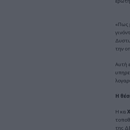
ερώτη
«Πως 
γινόν
Δυστυ
την ο
Αυτή 
υπηρε
λογαρ
Η θέσ
Η κα
τοποθ
της Δ