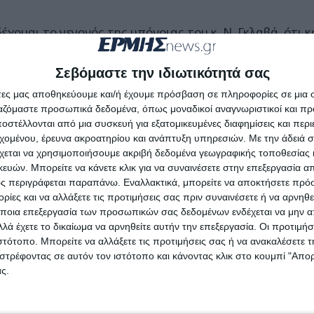
δέχομαι το γεγονός της υπόνοιας του κ. Ν. Γκλαβά ότι 
αμεία της ΔΕΥΑΖ παίρνανε τα χρήματα και δεν τα περ
πηρεσίας μας».
Σεβόμαστε την ιδιωτικότητά σας
άτες μας αποθηκεύουμε και/ή έχουμε πρόσβαση σε πληροφορίες σε μια
ργαζόμαστε προσωπικά δεδομένα, όπως μοναδικοί αναγνωριστικοί και 
στέλλονται από μια συσκευή για εξατομικευμένες διαφημίσεις και περ
εχομένου, έρευνα ακροατηρίου και ανάπτυξη υπηρεσιών.
Με την άδειά σα
χεται να χρησιμοποιήσουμε ακριβή δεδομένα γεωγραφικής τοποθεσίας 
ών. Μπορείτε να κάνετε κλικ για να συναινέσετε στην επεξεργασία απ
ς περιγράφεται παραπάνω. Εναλλακτικά, μπορείτε να αποκτήσετε πρό
ίες και να αλλάξετε τις προτιμήσεις σας πριν συναινέσετε ή να αρνηθεί
ποια επεξεργασία των προσωπικών σας δεδομένων ενδέχεται να μην απ
λά έχετε το δικαίωμα να αρνηθείτε αυτήν την επεξεργασία. Οι προτιμήσ
ιστότοπο. Μπορείτε να αλλάξετε τις προτιμήσεις σας ή να ανακαλέσετε
στρέφοντας σε αυτόν τον ιστότοπο και κάνοντας κλικ στο κουμπί "Απ
ς.