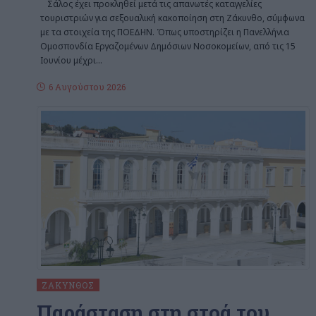
Σάλος έχει προκληθεί μετά τις απανωτές καταγγελίες
τουριστριών για σεξουαλική κακοποίηση στη Ζάκυνθο, σύμφωνα
με τα στοιχεία της ΠΟΕΔΗΝ. Όπως υποστηρίζει η Πανελλήνια
Ομοσπονδία Εργαζομένων Δημόσιων Νοσοκομείων, από τις 15
Ιουνίου μέχρι
…
6 Αυγούστου 2026
ΖΆΚΥΝΘΟΣ
Παράσταση στη στοά του