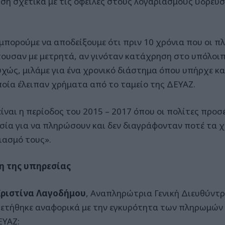
ση σχετικά με τις οφειλές στους λογαριασμούς ύδρευσ
μπορούμε να αποδείξουμε ότι πριν 10 χρόνια που οι π
τουσαν με μετρητά, αν γινόταν κατάχρηση στο υπόλοι
χώς, μιλάμε για ένα χρονικό διάστημα όπου υπήρχε κα
ποία έλειπαν χρήματα από το ταμείο της ΔΕΥΑΖ.
είναι η περίοδος του 2015 – 2017 όπου οι πολίτες προ
σία για να πληρώσουν και δεν διαγράφονταν ποτέ τα χ
ιασμό τους».
η της υπηρεσίας
Χριστίνα Λαγοδήμου
, Αναπληρώτρια Γενική Διευθύντρ
ετήθηκε αναφορικά με την εγκυρότητα των πληρωμών 
ΕΥΑΖ: