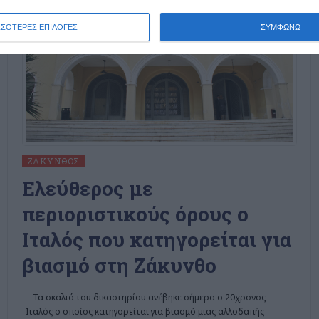
ΣΣΟΤΕΡΕΣ ΕΠΙΛΟΓΕΣ
ΣΥΜΦΩΝΩ
ΖΆΚΥΝΘΟΣ
Ελεύθερος με
περιοριστικούς όρους ο
Ιταλός που κατηγορείται για
βιασμό στη Ζάκυνθο
Τα σκαλιά του δικαστηρίου ανέβηκε σήμερα ο 20χρονος
Ιταλός ο οποίος κατηγορείται για βιασμό μιας αλλοδαπής