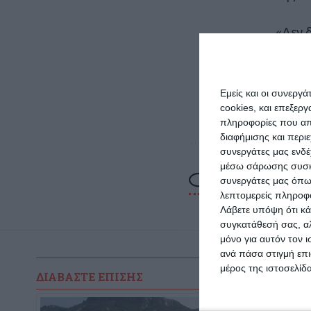
«Δεν 
στα τ
της υ
Εμείς και οι συνεργ
cookies, και επεξε
πληροφορίες που απο
διαφήμισης και περι
συνεργάτες μας ενδέ
μέσω σάρωσης συσκευ
συνεργάτες μας όπω
λεπτομερείς πληροφορ
Λάβετε υπόψη ότι κά
συγκατάθεσή σας, αλ
μόνο για αυτόν τον 
ανά πάσα στιγμή επι
μέρος της ιστοσελίδα
ΔΙΑΒΆΣΤΕ ΕΠΊΣΗΣ