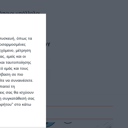
κάποιοι υπάλληλοι
νούσαν στο σύστημα
 συσκευή, όπως τα
ΟΛΓΑ ΓΚΟΥΣΚΟΥ
προσαρμοσμένες
ιεχόμενο, μέτρηση
ς, εμείς και οι
και ταυτοποίησης
ό εμάς και τους
σβαση σε πιο
Αφήστε ένα σχόλιο
τε να συναινέσετε.
αιτεί τη
εις σας θα ισχύουν
 τη συγκατάθεσή σας
ορρήτου" στο κάτω