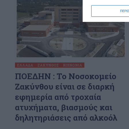
ΠΕΡΙ
ΕΛΛΆΔΑ
ΖΆΚΥΝΘΟΣ
ΚΟΙΝΩΝΊΑ
ΠΟΕΔΗΝ : To Νοσοκομείο
Ζακύνθου είναι σε διαρκή
εφημερία από τροχαία
ατυχήματα, βιασμούς και
δηλητηριάσεις από αλκοόλ