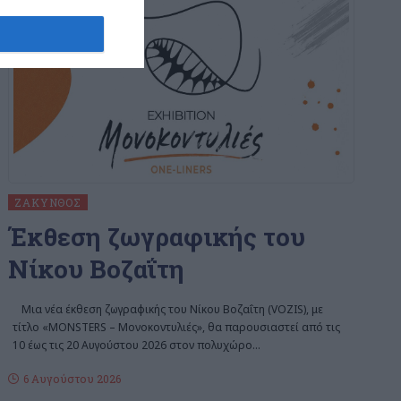
ΖΆΚΥΝΘΟΣ
Έκθεση ζωγραφικής του
Νίκου Βοζαΐτη
Μια νέα έκθεση ζωγραφικής του Νίκου Βοζαΐτη (VOZIS), με
τίτλο «MONSTERS – Μονοκοντυλιές», θα παρουσιαστεί από τις
10 έως τις 20 Αυγούστου 2026 στον πολυχώρο
…
6 Αυγούστου 2026