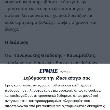
γίνουν άμεσα παρεμβάσεις, τόσο για την
προστασία των τουριστών όσο και για την
ασφαλή λειτουργία του χώρου. Χρειάζονται
καλύτερα μέτρα φύλαξης, σαφής σήμανση και
έλεγχο.
Η διάσωση
Ο κ.
Παναγιώτης Θεοδόσης – Καψαμπέλης
,
πρόεδρος της Δημοτικής Κοινότητας Βολιμών,
δήλωσε στον –Ε- αναφορικά με την διάσωση του
τουρίστα από τον γκρεμό στο Ναυάγιο:
Σεβόμαστε την ιδιωτικότητά σας
Εμείς και οι συνεργάτες μας αποθηκεύουμε και/ή έχουμε
«Ευτυχώς που μπόρεσε ο τουρίστας να σκαλώσει
πρόσβαση σε πληροφορίες σε μια συσκευή, όπως τα cookies,
στα βράχια και έτσι του δόθηκε η ευκαιρία να
και επεξεργαζόμαστε προσωπικά δεδομένα, όπως μοναδικοί
αναγνωριστικοί και προσαρμοσμένες πληροφορίες που
σωθεί! Θα ήθελα να δώσω συγχαρητήρια στο
αποστέλλονται από μια συσκευή για εξατομικευμένες διαφημίσεις
πυροσβεστικό κλιμάκιο Ελατίων αλλά και στην