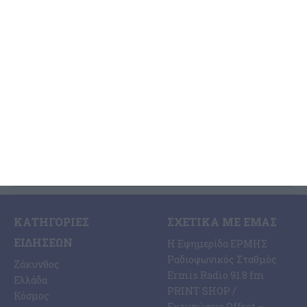
λύματα
Διαμαρτυρία κατέθεσε ο συνδυασμός της Λαϊκής Συσπείρωσης
του Δημοτικού Συμβουλίου για ητ διαχείριση των λυμάτων της
Ζακύνθου και σε ανακοίνωση που εξέδωσε αναφέρει: Για άλλη
…
7 Αυγούστου 2026
ΚΑΤΗΓΟΡΊΕΣ
ΣΧΕΤΙΚΆ ΜΕ ΕΜΆΣ
ΕΙΔΉΣΕΩΝ
Η Εφημερίδα ΕΡΜΗΣ
Ραδιοφωνικός Σταθμός
Ζάκυνθος
Ermis Radio 91.8 fm
Ελλάδα
PRINT SHOP /
Κόσμος
Εκτυπώσεις Offset –