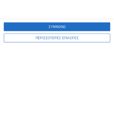
ΖΆΚΥΝΘΟΣ
Ν.Ε. ΠΑΣΟΚ: Ασφυκτική
πίεση στα επείγοντα του
ΣΥΜΦΩΝΩ
Νοσοκομείου Ζακύνθου
ΠΕΡΙΣΣΟΤΕΡΕΣ ΕΠΙΛΟΓΕΣ
Πόσες φορές ακόμη πρέπει να αναδειχθεί το ίδιο πρόβλημα στα
επείγοντα του Νοσοκομείου για να υπάρξει λύση; αναρωτιέται η
Νομαρχιακή Επιτροπή ΠΑΣΟΚ Ζακύνθου η οποία
…
8 Αυγούστου 2026