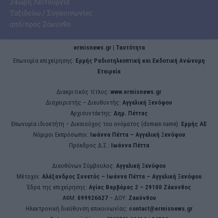
24ωρη Λειτουργία
Ταξιδεύω / Συγκοινωνίες
από/προς Ζάκυνθο
ermisnews.gr | Ταυτότητα
Eπωνυμία επιχείρησης:
Ερμής Ραδιοτηλεοπτική και Εκδοτική Ανώνυμη
Εταιρεία
Διακριτικός τίτλος:
www.ermisnews.gr
Διαχειριστής – Διευθυντής:
Αγγελική Ξενόφου
Αρχισυντάκτης:
Δημ. Πέττας
Επωνυμία ιδιοκτήτη – Δικαιούχος του ονόματος (domain name):
Ερμής ΑΕ
Νόμιμοι Εκπρόσωποι:
Iωάννα Πέττα – Αγγελική Ξενόφου
Πρόεδρος Δ.Σ.:
Iωάννα Πέττα
Διευθύνων Σύμβουλος:
Αγγελική Ξενόφου
Μέτοχοι:
Αλέξανδρος Συνετός – Iωάννα Πέττα – Αγγελική Ξενόφου
Έδρα της επιχείρησης:
Aγίας Βαρβάρας 2 – 29100 Ζάκυνθος
ΑΦΜ:
099926627
– ΔΟΥ:
Ζακύνθου
Ηλεκτρονική διεύθυνση επικοινωνίας:
contact@ermisnews.gr