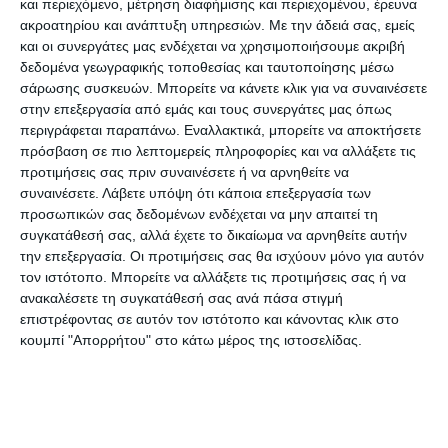
και περιεχόμενο, μέτρηση διαφήμισης και περιεχομένου, έρευνα
Αστυνομία για την άμεση κινητοποίηση στο
ακροατηρίου και ανάπτυξη υπηρεσιών.
Με την άδειά σας, εμείς
και οι συνεργάτες μας ενδέχεται να χρησιμοποιήσουμε ακριβή
σημείο. Φτάσαμε όλοι στο πλάτωμα σε ελάχιστο
δεδομένα γεωγραφικής τοποθεσίας και ταυτοποίησης μέσω
χρόνο.
σάρωσης συσκευών. Μπορείτε να κάνετε κλικ για να συναινέσετε
στην επεξεργασία από εμάς και τους συνεργάτες μας όπως
περιγράφεται παραπάνω. Εναλλακτικά, μπορείτε να αποκτήσετε
Ο συγχωριανός μας ο Η. Καμπιώτης, υπάλληλος
πρόσβαση σε πιο λεπτομερείς πληροφορίες και να αλλάξετε τις
της Πυροσβεστικής Υπηρεσίας, έφτασε ως την
προτιμήσεις σας πριν συναινέσετε ή να αρνηθείτε να
άκρη του γκρεμού, προκειμένου να ηρεμήσει τον
συναινέσετε.
Λάβετε υπόψη ότι κάποια επεξεργασία των
προσωπικών σας δεδομένων ενδέχεται να μην απαιτεί τη
άνθρωπο και να του δώσει ένα σχοινί, ώστε να
συγκατάθεσή σας, αλλά έχετε το δικαίωμα να αρνηθείτε αυτήν
δεθεί προσωρινά για να μην πέσει.
την επεξεργασία. Οι προτιμήσεις σας θα ισχύουν μόνο για αυτόν
τον ιστότοπο. Μπορείτε να αλλάξετε τις προτιμήσεις σας ή να
ανακαλέσετε τη συγκατάθεσή σας ανά πάσα στιγμή
Στην συνέχεια, έφτασαν στο Ναυάγιο οι
επιστρέφοντας σε αυτόν τον ιστότοπο και κάνοντας κλικ στο
Αντιδήμαρχοι αλλά και η Πολιτική Προστασία
κουμπί "Απορρήτου" στο κάτω μέρος της ιστοσελίδας.
μαζί με την ΕΜΟΔΕ. Πράγματι, αυτή η ομάδα
επιχείρησε άμεσα και διασφάλισαν τη ζωή αυτού
του ανθρώπου.