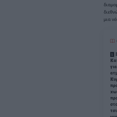
διαμο
διεθν
μια νέ
Κα
για
ατμ
Κυρ
πρ
χω
προ
στο
τσ
υγε