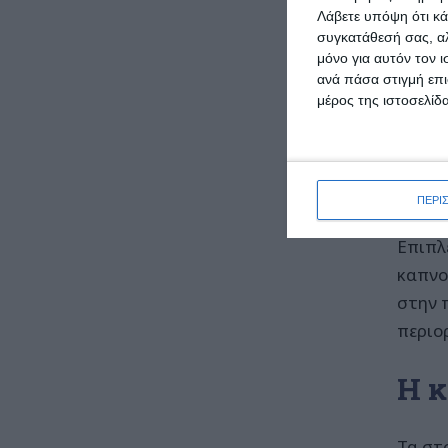
Λάβετε υπόψη ότι κά
κατοχ
συγκατάθεσή σας, αλ
μόνο για αυτόν τον 
Σύμφω
ανά πάσα στιγμή επι
μέρος της ιστοσελίδα
και μ
ηλικί
χρόνο
νικοτί
ΠΕΡΙ
Επιπλ
καπνο
στην 
περιο
Η κ
Τα στ