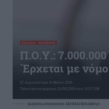
ΕΛΛΆΔΑ
ΚΟΙΝΩΝΊΑ
Π.Ο.Υ.: 7.000.00
΄Ερχεται με νόμο
Δημοσιεύτηκε 31 Μαΐου 2026
Τελευταία ενημέρωση: 31/05/2026 στις 10:37 ΠΜ
ÊÁÐÍÉÓÌÁ EUROKNISSI ÃÉÙÑÃÏÓ ÊÏÍÔÁÑÉÍÇÓ