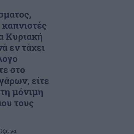
σματος,
ς καπνιστές
ία Κυριακή
ά εν τάχει
λογο
τε στο
ιγάρων, είτε
 τη μόνιμη
που τους
ίζει να