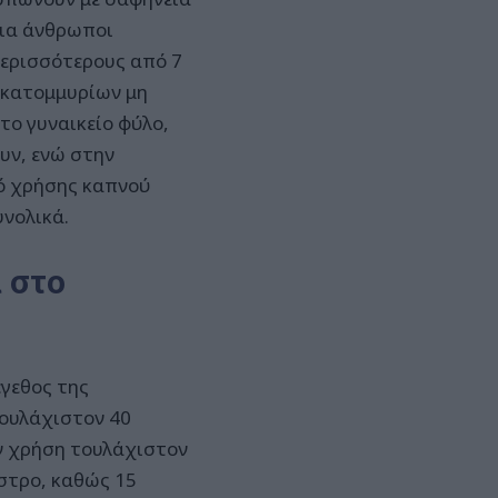
ρια άνθρωποι
περισσότερους από 7
εκατομμυρίων μη
το γυναικείο φύλο,
υν, ενώ στην
ό χρήσης καπνού
νολικά.
 στο
έγεθος της
ουλάχιστον 40
ν χρήση τουλάχιστον
αστρο, καθώς 15