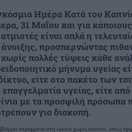
κόσμια Ημέρα Κατά του Καπνί
ερα, 31 Μαΐου και για κάποιου
 ατμιστές είναι απλά η τελευτα
 άνοιξης, προσπερνώντας πιθαν
 χωρίς πολλές τύψεις κάθε ανά
ειδοποιητικό μήνυμα υγείας εί
δίκτυο, είτε στο πακέτο των τσ
 επαγγελματία υγείας, είτε από
ίνια με τα προσφιλή πρόσωπα 
τρέπουν για διακοπή.
 βλέμμα στραμμένο στη «γενιά χωρίς καπνό», όπως αρχ