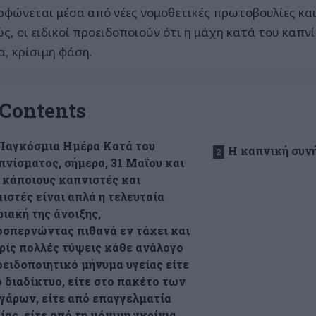
ρφώνεται μέσα από νέες νομοθετικές πρωτοβουλίες κα
ώς, οι ειδικοί προειδοποιούν ότι η μάχη κατά του καπν
α, κρίσιμη φάση.
Contents
Παγκόσμια Ημέρα Κατά του
Η καπνική συνή
πνίσματος, σήμερα, 31 Μαΐου και
 κάποιους καπνιστές και
ιστές είναι απλά η τελευταία
ιακή της άνοιξης,
οσπερνώντας πιθανά εν τάχει και
ρίς πολλές τύψεις κάθε ανάλογο
ειδοποιητικό μήνυμα υγείας είτε
 διαδίκτυο, είτε στο πακέτο των
ιγάρων, είτε από επαγγελματία
ίας, είτε από τη μόνιμη γκρίνια