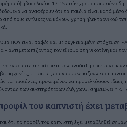
μμύρια έφηβοι ηλικίας 13-15 ετών χρησιμοποιούν ήδη 
 δεδομένα να αναφέρουν ότι τα παιδιά είναι κατά μέσο 
ό από τους ενήλικες να κάνουν χρήση ηλεκτρονικού τσι
κά.
νυμα ΠΟΥ είναι σαφές και με συγκεκριμένη στόχευση: 
ία – αντιμετωπίζοντας τον εθισμό στη νικοτίνη και τον
τινή εκστρατεία επιδιώκει την ανάδειξη των τακτικών 
βιομηχανίες, οι οποίες επανασυσκευάζουν και επαναπ
ώς τα προϊόντα, προκειμένου να προσελκύσουν ιδίως π
ύγοντας των αυστηρότερων ελέγχων», σημειώνει η κ. Τ
προφίλ του καπνιστή έχει μετα
ται ότι το προφίλ του καπνιστή έχει μεταβληθεί σημαν