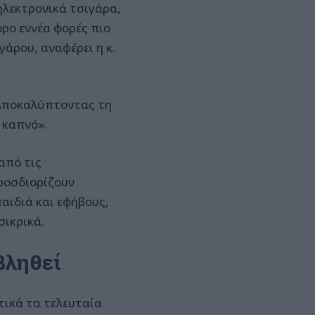
ηλεκτρονικά τσιγάρα,
όρο εννέα φορές πιο
γάρου, αναφέρει η κ.
«Αποκαλύπτοντας τη
 καπνό».
από τις
ροσδιορίζουν
αιδιά και εφήβους,
σικρικά.
βληθεί
τικά τα τελευταία