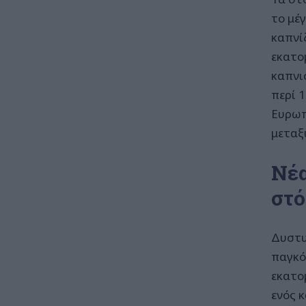
το μέ
καπνί
εκατο
καπνι
περί 
Ευρωπ
μεταξ
Νέα
στό
Δυστυ
παγκό
εκατο
ενός 