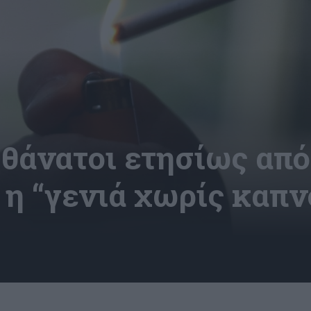
0 θάνατοι ετησίως απ
 η “γενιά χωρίς καπν