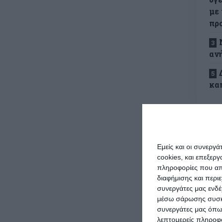
με
πρ
αν
κα
Όπως 
πρόεδ
Εμείς και οι συνεργ
Ευρωπ
cookies, και επεξε
Διακο
πληροφορίες που απο
διαφήμισης και περι
είναι
συνεργάτες μας ενδέ
μέσω σάρωσης συσκευ
Και α
συνεργάτες μας όπω
λεπτομερείς πληροφορ
νομοσ