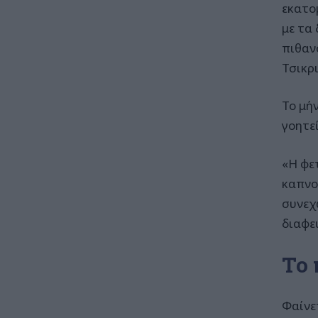
εκατο
με τα
πιθαν
Τσικρι
Το μή
γοητε
«Η φε
καπνο
συνεχ
διαφε
Το 
Φαίνε