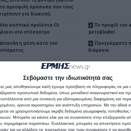
 τα προσφιλή πρόσωπα που τους
οτρέπουν για διακοπή.
Νέα καπνικά προϊόντα-Οι
Το προφίλ του 
ήλικοι στο στόχαστρο
μεταβληθεί
Δύσκολη η μάχη κατά του
Προγράμματα π
πνίσματος
διάρκεια
επισημαίνει, μιλώντας στο ΑΠΕ-ΜΠΕ, η Δρ
Σταματούλ
Σεβόμαστε την ιδιωτικότητά σας
ρος της Ομάδας Προαγωγής Υγείας και Διακοπής Καπν
άτες μας αποθηκεύουμε και/ή έχουμε πρόσβαση σε πληροφορίες σε μια
αϊκής Πνευμονολογικής Εταιρείας και Επιστημονικά Υ
ργαζόμαστε προσωπικά δεδομένα, όπως μοναδικοί αναγνωριστικοί και 
πής Καπνίσματος στο νοσοκομείο «Σωτηρία», φέτος, ό
στέλλονται από μια συσκευή για εξατομικευμένες διαφημίσεις και περ
εχομένου, έρευνα ακροατηρίου και ανάπτυξη υπηρεσιών.
Με την άδειά σα
 πολύ διαφορετικά από κάθε άλλη χρονιά.
χεται να χρησιμοποιήσουμε ακριβή δεδομένα γεωγραφικής τοποθεσίας 
ών. Μπορείτε να κάνετε κλικ για να συναινέσετε στην επεξεργασία απ
υτό γιατί, με μια «απόφαση σταθμό» η βρετανική βουλ
ς περιγράφεται παραπάνω. Εναλλακτικά, μπορείτε να αποκτήσετε πρό
ίες και να αλλάξετε τις προτιμήσεις σας πριν συναινέσετε ή να αρνηθεί
χεδίου, «δημιουργεί και ανοίγει το δρόμο και στα υπό