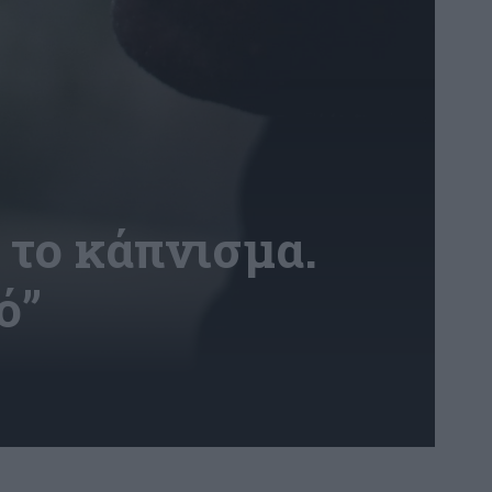
ό το κάπνισμα.
ό”