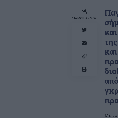
Παγ
ΔΙΑΜΟΙΡΑΣΜΟΣ
σήμ
και
της
και
προ
δια
από
γκρ
προ
Με το