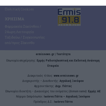
ERMIS RADIO 91.8 FM
Δεδομένων
Πολιτική Cookies
ΧΡΉΣΙΜΑ
Φαρμακεία Ζακύνθου /
24ωρη Λειτουργία
Ταξιδεύω / Συγκοινωνίες
από/προς Ζάκυνθο
ermisnews.gr | Ταυτότητα
Eπωνυμία επιχείρησης:
Ερμής Ραδιοτηλεοπτική και Εκδοτική Ανώνυμη
Εταιρεία
Διακριτικός τίτλος:
www.ermisnews.gr
Διαχειριστής – Διευθυντής:
Αγγελική Ξενόφου
Αρχισυντάκτης:
Δημ. Πέττας
Επωνυμία ιδιοκτήτη – Δικαιούχος του ονόματος (domain name):
Ερμής ΑΕ
Νόμιμοι Εκπρόσωποι:
Iωάννα Πέττα – Αγγελική Ξενόφου
Πρόεδρος Δ.Σ.:
Iωάννα Πέττα