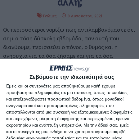
άλλη;
Γνώμες
8 Αυγούστου, 2021
Οι περισσότεροι νομίζω πως αντιλαμβανόμαστε ότι
σε μια τόση δύσκολη εβδομάδα, σαν αυτή που
διανύουμε, περισσεύει ο πόνος, ο θυμός και η
ανησυχία για τα όσα ζήσαμε και για τα όσα
ενδέχεται να ζήσουμε μετά από αυτή την ανείπωτη
τραγωδία.
Σεβόμαστε την ιδιωτικότητά σας
Υπάρχει απόλυτη κατανόηση για όσους επλήγησαν
Εμείς και οι συνεργάτες μας αποθηκεύουμε και/ή έχουμε
και τους δικαιολογούμε ότι κι αν λένε, αυτή την
πρόσβαση σε πληροφορίες σε μια συσκευή, όπως τα cookies,
ώρα.
και επεξεργαζόμαστε προσωπικά δεδομένα, όπως μοναδικοί
αναγνωριστικοί και προσαρμοσμένες πληροφορίες που
΄Ομως, όσοι δεν ανήκουμε στους πληγέντες και όσοι
αποστέλλονται από μια συσκευή για εξατομικευμένες διαφημίσεις
ανησυχούμε ή προβληματιζόμαστε για το μέλλον
και περιεχόμενο, μέτρηση διαφήμισης και περιεχομένου, έρευνα
της πατρίδας μας, ας μην παρασυρόμαστε από
ακροατηρίου και ανάπτυξη υπηρεσιών.
Με την άδειά σας, εμείς
και οι συνεργάτες μας ενδέχεται να χρησιμοποιήσουμε ακριβή
οτιδήποτε λέγεται και δεν αποδεικνύεται.
δεδομένα γεωγραφικής τοποθεσίας και ταυτοποίησης μέσω