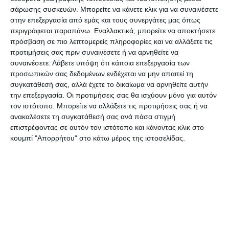
Ας προσπαθήσουμε να κρίνουμε και να συγκρίνουμε
σάρωσης συσκευών. Μπορείτε να κάνετε κλικ για να συναινέσετε
με βάση μόνο τη λογική και ας έχουμε κατά νου, ότι
στην επεξεργασία από εμάς και τους συνεργάτες μας όπως
περιγράφεται παραπάνω. Εναλλακτικά, μπορείτε να αποκτήσετε
πολλοί είναι αυτοί που θα ήθελαν, ειδικά αυτή την
πρόσβαση σε πιο λεπτομερείς πληροφορίες και να αλλάξετε τις
περίοδο, να μας προκαλέσουν σοβαρά προβλήματα.
προτιμήσεις σας πριν συναινέσετε ή να αρνηθείτε να
Κανείς δεν είναι ευχαριστημένος από την
συναινέσετε.
Λάβετε υπόψη ότι κάποια επεξεργασία των
προσωπικών σας δεδομένων ενδέχεται να μην απαιτεί τη
αντιμετώπιση των εκατοντάδων ύποπτων
συγκατάθεσή σας, αλλά έχετε το δικαίωμα να αρνηθείτε αυτήν
πυρκαγιών, από το κράτος και την κυβέρνηση.
την επεξεργασία. Οι προτιμήσεις σας θα ισχύουν μόνο για αυτόν
΄Ομως, αν δούμε την ουσία του προβλήματος με τις
τον ιστότοπο. Μπορείτε να αλλάξετε τις προτιμήσεις σας ή να
ανακαλέσετε τη συγκατάθεσή σας ανά πάσα στιγμή
πυρκαγιές – εμπρησμοί που εδώ και 50 χρόνια μας
επιστρέφοντας σε αυτόν τον ιστότοπο και κάνοντας κλικ στο
ταλαιπωρούν, δεν θα αποφύγουμε τρεις
κουμπί "Απορρήτου" στο κάτω μέρος της ιστοσελίδας.
διαπιστώσεις.
Η πρώτη, ότι το κράτος και οι εκάστοτε
κυβερνήσεις επιβράβευσαν την καταπάτηση και την
οικοπεδοποίηση των δασών, επιτρέποντας την
ανέγερση αυθαίρετων κατασκευών και οικισμών
δίχως τις ελάχιστες προδιαγραφές ασφαλείας, εκεί