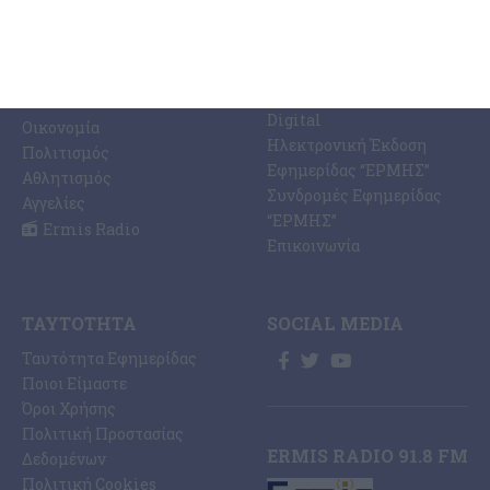
Ραδιοφωνικός Σταθμός
Ζάκυνθος
Ermis Radio 91.8 fm
Ελλάδα
PRINT SHOP /
Κόσμος
Εκτυπώσεις Offset –
Κοινωνία
Digital
Οικονομία
Ηλεκτρονική Έκδοση
Πολιτισμός
Εφημερίδας “ΕΡΜΗΣ”
Αθλητισμός
Συνδρομές Εφημερίδας
Αγγελίες
“ΕΡΜΗΣ”
Ermis Radio
Επικοινωνία
ΤΑΥΤΌΤΗΤΑ
SOCIAL MEDIA
Ταυτότητα Εφημερίδας
Ποιοι Είμαστε
Όροι Χρήσης
Πολιτική Προστασίας
ERMIS RADIO 91.8 FM
Δεδομένων
Πολιτική Cookies