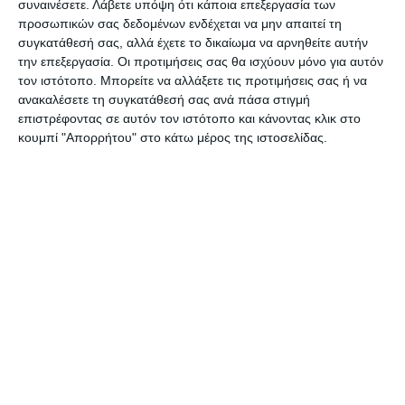
εμπειρία από το παρελθόν η κοινή γνώμη όλου
συναινέσετε.
Λάβετε υπόψη ότι κάποια επεξεργασία των
προσωπικών σας δεδομένων ενδέχεται να μην απαιτεί τη
του νησιού επιθυμεί διαφάνεια και όχι
συγκατάθεσή σας, αλλά έχετε το δικαίωμα να αρνηθείτε αυτήν
τετελεσμένα, όπως έχει συμβεί και σε άλλες
την επεξεργασία. Οι προτιμήσεις σας θα ισχύουν μόνο για αυτόν
περιπτώσεις με τη δημόσια περιουσία.
τον ιστότοπο. Μπορείτε να αλλάξετε τις προτιμήσεις σας ή να
ανακαλέσετε τη συγκατάθεσή σας ανά πάσα στιγμή
επιστρέφοντας σε αυτόν τον ιστότοπο και κάνοντας κλικ στο
Η Ζάκυνθος και ειδικότερα η πόλη χρειάζεται
κουμπί "Απορρήτου" στο κάτω μέρος της ιστοσελίδας.
χώρους πρασίνου και χώρους περιπάτου. Σε
αυτήν την κατεύθυνση ο Δήμος πρέπει να σκεφτεί
πρώτα τους κατοίκους και μετά όλα τα υπόλοιπα
τα οποία προφανώς και θα πρέπει να βρίσκονται
μακριά από εξυπηρετήσεις ημετέρων, ακόμα κι αν
πρόκειται για μέσα ενημέρωσης.
Αφήστε ένα σχόλιο