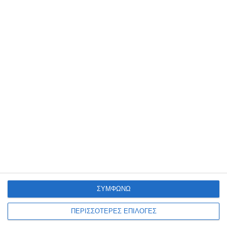
ΖΆΚΥΝΘΟΣ
Έκθεση ζωγραφικής του
Νίκου Βοζαΐτη
Μια νέα έκθεση ζωγραφικής του Νίκου Βοζαΐτη (VOZIS), με τίτλο
«MONSTERS – Μονοκοντυλιές», θα παρουσιαστεί από τις 10 έως τις
20 Αυγούστου 2026 στον πολυχώρο
…
ΣΥΜΦΩΝΩ
6 Αυγούστου 2026
ΠΕΡΙΣΣΟΤΕΡΕΣ ΕΠΙΛΟΓΕΣ