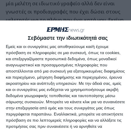
μία μελέτη σε ιδιωτικό γραφείο αλλά δεν είναι
γνωστές οι προδιαγραφές που έχει δώσει στους
μελετητές για το πλάνο που έχει κατά νου. Εκείνο
που χρειάζεται είναι να γίνει διαβούλευση για το
σχέδιο του θέλει να υλοποιήσει ο Δήμος και να
Σεβόμαστε την ιδιωτικότητά σας
προηγηθεί ενημέρωση σε συνεδρίαση του
Εμείς και οι συνεργάτες μας αποθηκεύουμε και/ή έχουμε
Δημοτικού Συμβουλίου.
πρόσβαση σε πληροφορίες σε μια συσκευή, όπως τα cookies,
και επεξεργαζόμαστε προσωπικά δεδομένα, όπως μοναδικοί
αναγνωριστικοί και προσαρμοσμένες πληροφορίες που
Είναι γεγονός ότι τα προηγούμενα χρόνια και σε
αποστέλλονται από μια συσκευή για εξατομικευμένες διαφημίσεις
θητείες άλλων Δημάρχων είχαν γίνει
και περιεχόμενο, μέτρηση διαφήμισης και περιεχομένου, έρευνα
ακροατηρίου και ανάπτυξη υπηρεσιών.
Με την άδειά σας, εμείς
προσπάθειες για να υπάρξει εκμετάλλευση της
και οι συνεργάτες μας ενδέχεται να χρησιμοποιήσουμε ακριβή
περιοχής στο παραλιακό μέτωπο της Αγίας
δεδομένα γεωγραφικής τοποθεσίας και ταυτοποίησης μέσω
Τριάδας και του Κρυονερίου αλλά όχι με δόκιμο
σάρωσης συσκευών. Μπορείτε να κάνετε κλικ για να συναινέσετε
στην επεξεργασία από εμάς και τους συνεργάτες μας όπως
και νόμιμο τρόπο.
περιγράφεται παραπάνω. Εναλλακτικά, μπορείτε να αποκτήσετε
πρόσβαση σε πιο λεπτομερείς πληροφορίες και να αλλάξετε τις
Στην παρούσα φάση και με δεομένη την αρνητική
προτιμήσεις σας πριν συναινέσετε ή να αρνηθείτε να