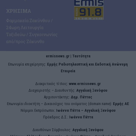
ΧΡΉΣΙΜΑ
Φαρμακεία Ζακύνθου /
24ωρη Λειτουργία
Ταξιδεύω / Συγκοινωνίες
από/προς Ζάκυνθο
ermisnews.gr | Ταυτότητα
Eπωνυμία επιχείρησης:
Ερμής Ραδιοτηλεοπτική και Εκδοτική Ανώνυμη
Εταιρεία
Διακριτικός τίτλος:
www.ermisnews.gr
Διαχειριστής – Διευθυντής:
Αγγελική Ξενόφου
Αρχισυντάκτης:
Δημ. Πέττας
Επωνυμία ιδιοκτήτη – Δικαιούχος του ονόματος (domain name):
Ερμής ΑΕ
Νόμιμοι Εκπρόσωποι:
Iωάννα Πέττα – Αγγελική Ξενόφου
Πρόεδρος Δ.Σ.:
Iωάννα Πέττα
Διευθύνων Σύμβουλος:
Αγγελική Ξενόφου