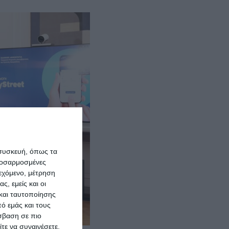
 συσκευή, όπως τα
προσαρμοσμένες
ιεχόμενο, μέτρηση
ς, εμείς και οι
και ταυτοποίησης
ό εμάς και τους
σβαση σε πιο
τε να συναινέσετε.