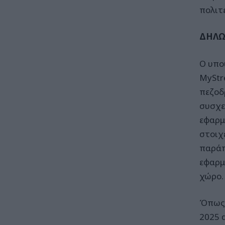
πολιτ
ΔΗΛΩ
Ο υπο
MyStre
πεζοδ
συσχε
εφαρμ
στοιχ
παράπ
εφαρμ
χώρο.
Όπως 
2025 