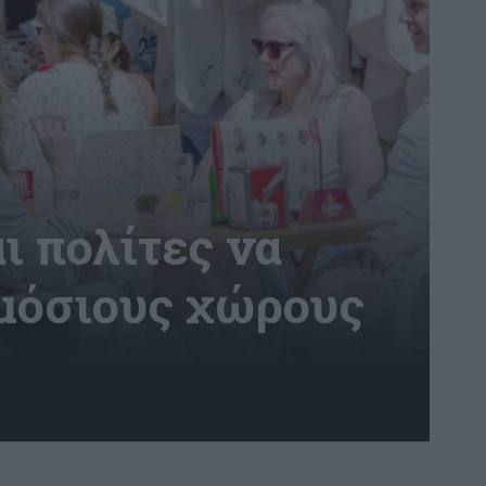
 πολίτες να
ημόσιους χώρους