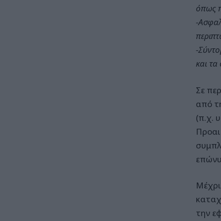
όπως π
-Ασφαλ
περιπτ
-Σύντο
και τα
Σε πε
από τ
(π.χ.
Προαι
συμπλ
επώνυ
Μέχρι
καταχ
την ε