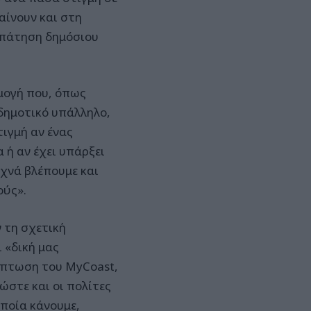
αίνουν και στη
απάτηση δημόσιου
ρμογή που, όπως
 δημοτικό υπάλληλο,
ιγμή αν ένας
 ή αν έχει υπάρξει
χνά βλέπουμε και
ούς».
 τη σχετική
 «δική μας
ίπτωση του MyCoast,
ώστε και οι πολίτες
οποία κάνουμε,