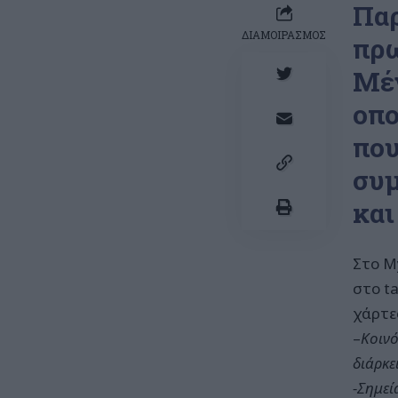
Παρ
ΔΙΑΜΟΙΡΑΣΜΟΣ
πρω
Μέγ
οπο
που
συμ
και
Στο M
στο t
χάρτε
–
Κοινό
διάρκε
-Σημεί