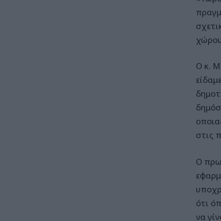
πραγμ
σχετι
χώρου
Ο κ. 
είδαμ
δημοτ
δημόσ
οποια
στις 
Ο πρω
εφαρμ
υποχρ
ότι ό
να γί