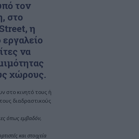
υπό τον
, στο
treet, η
 εργαλείο
ίτες να
μιμότητας
υς χώρους.
υν στο κινητό τους ή
στους διαδραστικούς
ιες όπως εμβαδόν,
τιστές και στοιχεία