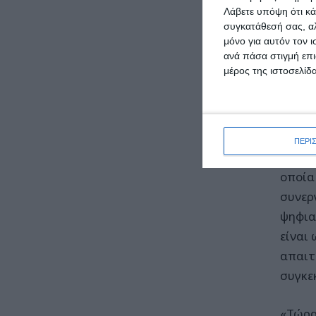
Λάβετε υπόψη ότι κά
ΔΗΛΩ
συγκατάθεσή σας, αλ
μόνο για αυτόν τον 
ανά πάσα στιγμή επι
«Όπως
μέρος της ιστοσελίδα
έτσι ε
πλατε
Κυριά
ΠΕΡΙ
Ο κ. 
οποία
συνερ
ψηφια
είναι
απαιτ
συγκε
«Τώρα