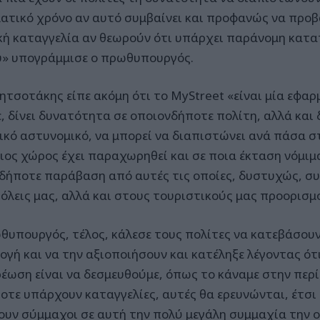
ατικό χρόνο αν αυτό συμβαίνει και προφανώς να προβ
κή καταγγελία αν θεωρούν ότι υπάρχει παράνομη κατ
» υπογράμμισε ο πρωθυπουργός.
Μητσοτάκης είπε ακόμη ότι το MyStreet «είναι μία εφα
ε, δίνει δυνατότητα σε οποιονδήποτε πολίτη, αλλά και
ικό αστυνομικό, να μπορεί να διαπιστώνει ανά πάσα στ
ιος χώρος έχει παραχωρηθεί και σε ποια έκταση νόμιμα
δήποτε παράβαση από αυτές τις οποίες, δυστυχώς, συ
πόλεις μας, αλλά και στους τουριστικούς μας προορισμ
θυπουργός, τέλος, κάλεσε τους πολίτες να κατεβάσουν
ογή και να την αξιοποιήσουν και κατέληξε λέγοντας ότι
έωση είναι να δεσμευθούμε, όπως το κάναμε στην περ
ποτε υπάρχουν καταγγελίες, αυτές θα ερευνώνται, έτσι 
νουν σύμμαχοι σε αυτή την πολύ μεγάλη συμμαχία την 