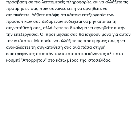
πρόσβαση σε πιο λεπτομερείς πληροφορίες και να αλλάξετε τις
τους».
προτιμήσεις σας πριν συναινέσετε ή να αρνηθείτε να
συναινέσετε.
Λάβετε υπόψη ότι κάποια επεξεργασία των
Άρα το πρόβλημα δεν είναι η έλλειψη
προσωπικών σας δεδομένων ενδέχεται να μην απαιτεί τη
συγκατάθεσή σας, αλλά έχετε το δικαίωμα να αρνηθείτε αυτήν
κανονιστικής. Ο κανόνας υπάρχει και είναι σαφής
την επεξεργασία. Οι προτιμήσεις σας θα ισχύουν μόνο για αυτόν
— δεν εφαρμόζεται. Έχουν καταπατηθεί τα
τον ιστότοπο. Μπορείτε να αλλάξετε τις προτιμήσεις σας ή να
πάντα, χωρίς κανέναν έλεγχο· ο Δήμος δεν
ανακαλέσετε τη συγκατάθεσή σας ανά πάσα στιγμή
επιστρέφοντας σε αυτόν τον ιστότοπο και κάνοντας κλικ στο
εισπράττει και ο πολίτης δεν λαμβάνει τον χώρο
κουμπί "Απορρήτου" στο κάτω μέρος της ιστοσελίδας.
που του αναλογεί. Μια κανονιστική που δεν
ελέγχεται και δεν εισπράττεται είναι απόφαση-
βιτρίνα».
Οι άδειες
Ο κ. Γ. Κοκκίνης μίλησε στον –Ε- σχετικά με τις
αναφορές και τα παράπονα των πολιτών για
παρανομίες και παραβάσεις των αδειών: