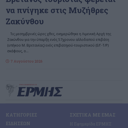
να πνίγηκε στις Μυζήθρες
Ζακύνθου
Τις μεσημβρινές ώρες χθες, ενημερώθηκε η Λιμενική Αρχή της
Ζακύνθου για την ύπαρξη ενός 57χρονου αλλοδαπού επιβάτη
(υπήκοο Μ. Βρετανίας) ενός επιβατηγού-τουριστικού (Ε/Γ-Τ/Ρ)
σκάφους, ο
…
7 Αυγούστου 2026
ΚΑΤΗΓΟΡΊΕΣ
ΣΧΕΤΙΚΆ ΜΕ ΕΜΆΣ
ΕΙΔΉΣΕΩΝ
Η Εφημερίδα ΕΡΜΗΣ