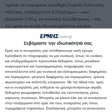
πρέπει να παραμένει ελεύθερη λωρίδα διέλευσης
πλάτους τουλάχιστον 3,50 μέτρων —κατ’
εξαίρεση 3,00 μ. σε στενούς πεζόδρομους— και
ότι μέσα σε αυτήν δεν επιτρέπεται κανένα
εμπόδιο, ούτε μόνιμο (ζαρντινιέρες, παγκάκια,
πινακίδες) ούτε κινητό (τραπεζοκαθίσματα,
Σεβόμαστε την ιδιωτικότητά σας
κάδοι). Ο ίδιος κανονισμός ορίζει ρητά και ποιος
Εμείς και οι συνεργάτες μας αποθηκεύουμε και/ή έχουμε
εφαρμόζει: το Αστυνομικό Τμήμα, η Δημοτική
πρόσβαση σε πληροφορίες σε μια συσκευή, όπως τα cookies,
Αστυνομία και ο Δήμος Ζακύνθου.
και επεξεργαζόμαστε προσωπικά δεδομένα, όπως μοναδικοί
αναγνωριστικοί και προσαρμοσμένες πληροφορίες που
αποστέλλονται από μια συσκευή για εξατομικευμένες διαφημίσεις
Και στα κοινά πεζοδρόμια, η εθνική νομοθεσία
και περιεχόμενο, μέτρηση διαφήμισης και περιεχομένου, έρευνα
είναι εξίσου σαφής: πρέπει να μένει ελεύθερη
ακροατηρίου και ανάπτυξη υπηρεσιών.
Με την άδειά σας, εμείς
και οι συνεργάτες μας ενδέχεται να χρησιμοποιήσουμε ακριβή
λωρίδα όδευσης πεζών τουλάχιστον 1,50 μ.,
δεδομένα γεωγραφικής τοποθεσίας και ταυτοποίησης μέσω
καθαρή από εμπόδια, με τον οδηγό όδευσης
σάρωσης συσκευών. Μπορείτε να κάνετε κλικ για να συναινέσετε
τυφλών ακάλυπτο, ενώ ο χώρος παραχωρείται
στην επεξεργασία από εμάς και τους συνεργάτες μας όπως
περιγράφεται παραπάνω. Εναλλακτικά, μπορείτε να αποκτήσετε
μόνο «προ των καταστημάτων ή στην προβολή