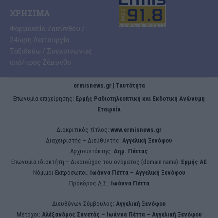
ΧΡΉΣΙΜΑ
Φαρμακεία Ζακύνθου /
24ωρη Λειτουργία
Ταξιδεύω / Συγκοινωνίες
από/προς Ζάκυνθο
ermisnews.gr | Ταυτότητα
Eπωνυμία επιχείρησης:
Ερμής Ραδιοτηλεοπτική και Εκδοτική Ανώνυμη
Εταιρεία
Διακριτικός τίτλος:
www.ermisnews.gr
Διαχειριστής – Διευθυντής:
Αγγελική Ξενόφου
Αρχισυντάκτης:
Δημ. Πέττας
Επωνυμία ιδιοκτήτη – Δικαιούχος του ονόματος (domain name):
Ερμής ΑΕ
Νόμιμοι Εκπρόσωποι:
Iωάννα Πέττα – Αγγελική Ξενόφου
Πρόεδρος Δ.Σ.:
Iωάννα Πέττα
Διευθύνων Σύμβουλος:
Αγγελική Ξενόφου
Μέτοχοι:
Αλέξανδρος Συνετός – Iωάννα Πέττα – Αγγελική Ξενόφου