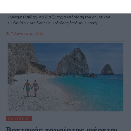
Κοινή πρωτοβουλία των παρατάξεων «Με Αρετή και Τόλμη» και
«Δύναμη Ελπίδας» για δια ζώσης συνεδρίαση του Δημοτικού
Συμβουλίου. Δια ζώσης συνεδρίαση ζητά και η Λαϊκή
…
7 Αυγούστου 2026
ΖΆΚΥΝΘΟΣ
Bρετανός τουρίστας φέρεται