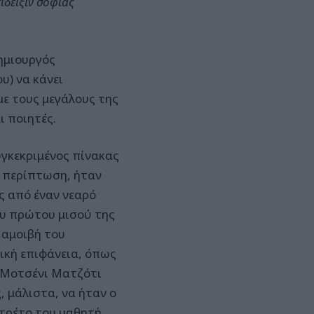
ίδειξιν σοφίας
δημιουργός
υ) να κάνει
με τους μεγάλους της
 ποιητές.
υγκεκριμένος πίνακας
ε περίπτωση, ήταν
ς από έναν νεαρό
ου πρώτου μισού της
 αμοιβή του
ική επιφάνεια, όπως
α Μοτσένι Ματζότι
, μάλιστα, να ήταν ο
ρτρέτο του μαθητή