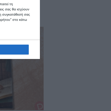
ούνι, οι μακριές
αιτεί τη
 χροιά του προσώπου
εις σας θα ισχύουν
 τη συγκατάθεσή σας
ορρήτου" στο κάτω