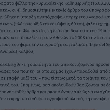
όσφατο φύλλο της κυριακάτικης Καθημερινής (16.03.202
ατα», σ. 4), δημοσιεύτηκε εκτενές άρθρο του υπογραφ
ινώθηκε η ύπαρξη ανυπόγραφου πορτρέτου νεαρού «
άτων» (πλάτους 48,5 cm και ύψους 60 cm), φιλοτεχνη
ότητα, στη Φλωρεντία, τη δεύτερη δεκαετία του 19ου 
σμένου από συλλέκτη των Αθηνών το 2008 στην ίδια πό
έρος του φέρει την επιγραφή στα ιταλικά: effigie del Sig
 Ανδ[ρέα] Κάλβου).
 καταδείχθηκε η ομοιότητα του απεικονιζόμενου προσώ
ραφές του ποιητή, οι οποίες μας έχουν παραδοθεί από 
 σε επαφή μαζί του – πρωτίστως μετά τα τριάντα του χ
τητά του. Επομένως, όσα ακολουθούν βασίζονται σε 
ροαναφερθέν άρθρο και σκοπό έχουν απλώς να ενισχύσ
έον τεκμηριωτικού-φωτογραφικού υλικού, τη συναφή ε