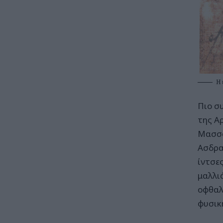
Η 
Πιο σ
της Α
Μασσα
Ασδρα
ίντσε
μαλλι
οφθαλ
φυσική