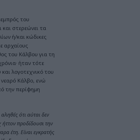
ο εμπρός του
ι και στερεώνει τα
λίων ή/και κώδικες
ε αρχαίους
ος του Κάλβου για τη
χρόνια· ήταν τότε
 και λογοτεχνικό του
 νεαρό Κάλβο, ενώ
πό την περίφημη
 αληθές ότι αύται δεν
 ήττον προδίδουσι την
αρα έτη. Είναι εγκρατής