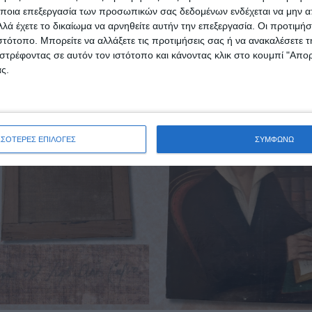
, η μεγάλη μύτη, το ωοειδές πρόσωπο, το στρογγυλό πιγ
ποια επεξεργασία των προσωπικών σας δεδομένων ενδέχεται να μην απ
ίτες, τα ίχνη μουστακιού και υπογένειου και η λευκή
λά έχετε το δικαίωμα να αρνηθείτε αυτήν την επεξεργασία. Οι προτιμήσ
ιστότοπο. Μπορείτε να αλλάξετε τις προτιμήσεις σας ή να ανακαλέσετε
. τη φωτογραφία του πίνακα που επίσης δίδεται εδώ).
στρέφοντας σε αυτόν τον ιστότοπο και κάνοντας κλικ στο κουμπί "Απ
ς.
ΣΣΟΤΕΡΕΣ ΕΠΙΛΟΓΕΣ
ΣΥΜΦΩΝΩ