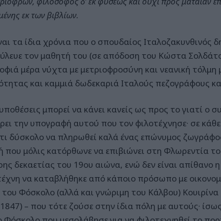
τριόφρων, φιλόσοφος δ’ εκ φύσεως και ουχί προς ματαίαν επ
μένης εκ των βιβλίων.
ίναι τα ίδια χρόνια που ο σπουδαίος Ιταλοζακυνθινός 
ύλευε τον μαθητή του (σε απόδοση του Κώστα Σολδάτο
οφιά μέρα νύχτα με μετριοφροσύνη και νεανική τόλμη 
ότητας και καμμιά δωδεκαριά Ιταλούς πεζογράφους και
υποθέσεις μπορεί να κάνει κανείς ως προς το γιατί ο σ
έρει την υπογραφή αυτού που τον φιλοτέχνησε· σε κάθ
τι δύσκολο να πληρωθεί καλά ένας επώνυμος ζωγράφο
ή που μόλις κατόρθωνε να επιβιώνει στη Φλωρεντία τ
ρης δεκαετίας του 19ου αιώνα, ενώ δεν είναι απίθανο η
τέχνη να καταβλήθηκε από κάποιο πρόσωπο με οικονομ
η του Φόσκολο (αλλά και γνώριμη του Κάλβου) Κουιρίν
1847) – που τότε ζούσε στην ίδια πόλη με αυτούς· ίσως
 ο Φόσκολο που μεσολάβησε για να φιλοτεχνηθεί το πο