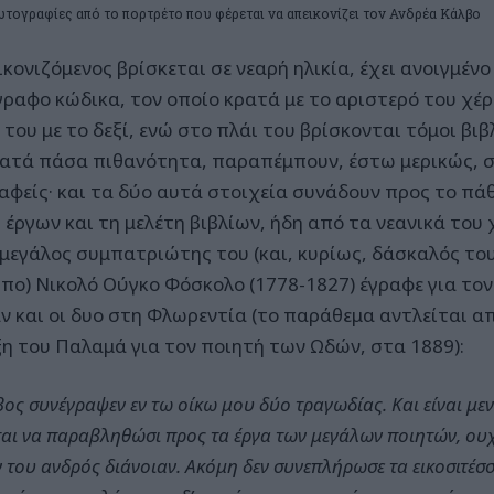
τογραφίες από το πορτρέτο που φέρεται να απεικονίζει τον Ανδρέα Κάλβο
κονιζόμενος βρίσκεται σε νεαρή ηλικία, έχει ανοιγμέν
γραφο κώδικα, τον οποίο κρατά με το αριστερό του χέρ
του με το δεξί, ενώ στο πλάι του βρίσκονται τόμοι βιβ
κατά πάσα πιθανότητα, παραπέμπουν, έστω μερικώς, σ
αφείς· και τα δύο αυτά στοιχεία συνάδουν προς το πάθ
 έργων και τη μελέτη βιβλίων, ήδη από τα νεανικά του 
 μεγάλος συμπατριώτης του (και, κυρίως, δάσκαλός του
πο) Νικολό Ούγκο Φόσκολο (1778-1827) έγραφε για τον
ν και οι δυο στη Φλωρεντία (το παράθεμα αντλείται α
ξη του Παλαμά για τον ποιητή των Ωδών, στα 1889):
ος συνέγραψεν εν τω οίκω μου δύο τραγωδίας. Και είναι μεν
αι να παραβληθώσι προς τα έργα των μεγάλων ποιητών, ουχ
 του ανδρός διάνοιαν. Ακόμη δεν συνεπλήρωσε τα εικοσιτέσσ