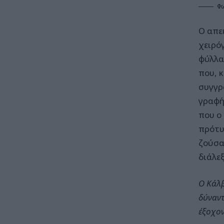
Φω
Ο απει
χειρό
φύλλα 
που, 
συγγρ
γραφή
που ο
πρότυ
ζούσα
διάλε
Ο Κάλβ
δύναντ
έξοχον