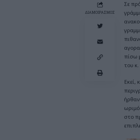
Σε πρ
γράμμ
ΔΙΑΜΟΙΡΑΣΜΟΣ
ανακο
γραμμ
πιθαν
αγορα
πίσω μ
του κ.
Εκεί,
περιγ
ήρθαν
ωριμό
στο π
επιπλ