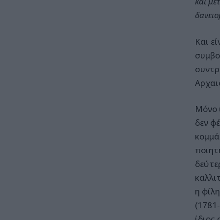
και με
δανεισ
Και ε
συμβο
συντρ
Αρχαι
Μόνο 
δεν φ
κομμά
ποιητ
δεύτε
καλλι
η φίλ
(1781-
ίδιος