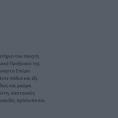
βατήριο του ποιητή
νικό Προξενείο της
ίμνηστο Σπύρο
ντε πόδια και έξι
αθώς και μαύρα
μύτη, καστανούς
 ωοειδές πρόσωπο και