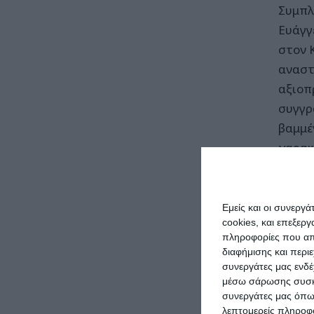
Συμπλ
Ευάγγ
στον 
αναστ
αξιοπ
συγγρ
βαμμέ
χαρακ
Αυτοψ
προαν
Εμείς και οι συνεργ
φωτογ
cookies, και επεξε
πληροφορίες που απο
την ο
διαφήμισης και περι
Έπειτ
συνεργάτες μας ενδέ
προαν
μέσω σάρωσης συσκευ
συνεργάτες μας όπω
μέτρι
λεπτομερείς πληροφορ