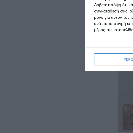
μάτια
Λάβετε υπόψη ότι κά
φαβορ
συγκατάθεσή σας, αλ
μόνο για αυτόν τον 
(πρβλ
ανά πάσα στιγμή επι
μέρος της ιστοσελίδα
ΠΕΡΙ