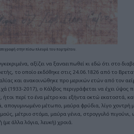
επιγραφή στην πίσω πλευρά του πορτρέτου.
υγκεκριμένα, αξίζει να ξαναειπωθεί κι εδώ ότι στο δια
ρετής, το οποίο εκδόθηκε στις 24.06.1826 από το Βρετα
λίας και ανακοινώθηκε προ μερικών ετών από τον αε
χά (1933-2017), ο Κάλβος περιγράφεται να έχει ύψος πέ
ς, ήτοι περί το ένα μέτρο και εξήντα οκτώ εκατοστά, κ
ά, απογυμνωμένο μέτωπο, μαύρα φρύδια, λίγο χοντρή 
μούς, μέτριο στόμα, μαύρα γένια, στρογγυλό πιγούνι,
 (με άλλα λόγια, λευκή) χροιά.