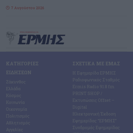
7 Αυγούστου 2026
ΚΑΤΗΓΟΡΊΕΣ
ΣΧΕΤΙΚΆ ΜΕ ΕΜΆΣ
ΕΙΔΉΣΕΩΝ
Η Εφημερίδα ΕΡΜΗΣ
Ραδιοφωνικός Σταθμός
Ζάκυνθος
Ermis Radio 91.8 fm
Ελλάδα
PRINT SHOP /
Κόσμος
Εκτυπώσεις Offset –
Κοινωνία
Digital
Οικονομία
Ηλεκτρονική Έκδοση
Πολιτισμός
Εφημερίδας “ΕΡΜΗΣ”
Αθλητισμός
Συνδρομές Εφημερίδας
Αγγελίες