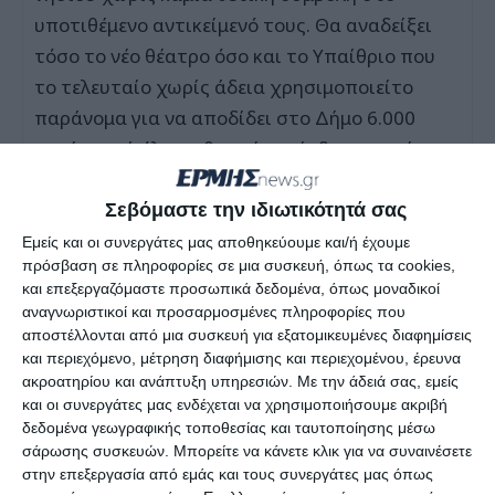
υποτιθέμενο αντικείμενό τους. Θα αναδείξει
τόσο το νέο θέατρο όσο και το Υπαίθριο που
το τελευταίο χωρίς άδεια χρησιμοποιείτο
παράνομα για να αποδίδει στο Δήμο 6.000
ευρώ μικτά όλη τη θερινή περίοδο και να έχει
πανάκριβα εισιτήρια για τους Δημότες. Για το
κλείσιμο του κινηματογράφου Φώσκολος και
Σεβόμαστε την ιδιωτικότητά σας
το δήθεν ενδιαφέρον μερικών που γνωρίζουν
Εμείς και οι συνεργάτες μας αποθηκεύουμε και/ή έχουμε
πρόσβαση σε πληροφορίες σε μια συσκευή, όπως τα cookies,
την πραγματικότητα λυπούμαστε για την
και επεξεργαζόμαστε προσωπικά δεδομένα, όπως μοναδικοί
παραπληροφόρηση. Είναι αυτοί που γνωρίζουν
αναγνωριστικοί και προσαρμοσμένες πληροφορίες που
και έχουν συμβάλει στο ψέμα, είναι αυτοί που
αποστέλλονται από μια συσκευή για εξατομικευμένες διαφημίσεις
και περιεχόμενο, μέτρηση διαφήμισης και περιεχομένου, έρευνα
δεν γνωρίζουν και παραπλανούνται και είναι
ακροατηρίου και ανάπτυξη υπηρεσιών.
Με την άδειά σας, εμείς
αυτοί που θέλουν να φύγει ο Δήμαρχος γιατί
και οι συνεργάτες μας ενδέχεται να χρησιμοποιήσουμε ακριβή
θίγονται συμφέροντα που χρόνια τώρα έχουν
δεδομένα γεωγραφικής τοποθεσίας και ταυτοποίησης μέσω
σάρωσης συσκευών. Μπορείτε να κάνετε κλικ για να συναινέσετε
ρημάξει τον τόπο. Είναι ασύστολο ψεύδος γι’
στην επεξεργασία από εμάς και τους συνεργάτες μας όπως
αυτούς που επικαλούνται το ότι ο Δήμαρχος