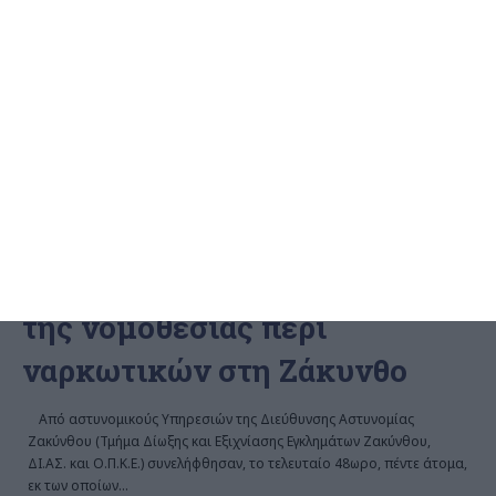
ΖΆΚΥΝΘΟΣ
Συλλήψεις για παραβάσεις
της νομοθεσίας περί
ναρκωτικών στη Ζάκυνθο
Από αστυνομικούς Υπηρεσιών της Διεύθυνσης Αστυνομίας
Ζακύνθου (Τμήμα Δίωξης και Εξιχνίασης Εγκλημάτων Ζακύνθου,
ΔΙ.ΑΣ. και Ο.Π.Κ.Ε.) συνελήφθησαν, το τελευταίο 48ωρο, πέντε άτομα,
εκ των οποίων
…