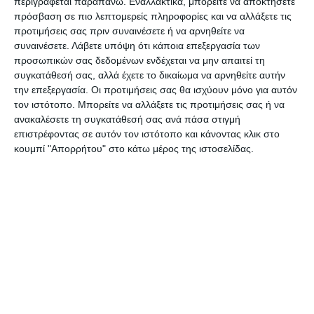
περιγράφεται παραπάνω. Εναλλακτικά, μπορείτε να αποκτήσετε
θέλει να κλείσει το Φώσκολο και ντροπή σε
πρόσβαση σε πιο λεπτομερείς πληροφορίες και να αλλάξετε τις
προτιμήσεις σας πριν συναινέσετε ή να αρνηθείτε να
όποιον συμμετέχει σε οποιαδήποτε κίνηση που
συναινέσετε.
Λάβετε υπόψη ότι κάποια επεξεργασία των
σκοπό έχει να κατηγορήσει το Δήμαρχο δια
προσωπικών σας δεδομένων ενδέχεται να μην απαιτεί τη
αυτό το λόγο. Η εταιρεία ΣΤΙΓΜΑ νομίμως
συγκατάθεσή σας, αλλά έχετε το δικαίωμα να αρνηθείτε αυτήν
την επεξεργασία. Οι προτιμήσεις σας θα ισχύουν μόνο για αυτόν
υπέγραψε συμφωνητικό το 2011 με το Δήμο για
τον ιστότοπο. Μπορείτε να αλλάξετε τις προτιμήσεις σας ή να
τη λειτουργία του κινηματογράφου Φώσκολος
ανακαλέσετε τη συγκατάθεσή σας ανά πάσα στιγμή
με παρακολούθημα το κυλικείο του. Το 2013 ο
επιστρέφοντας σε αυτόν τον ιστότοπο και κάνοντας κλικ στο
κουμπί "Απορρήτου" στο κάτω μέρος της ιστοσελίδας.
τότε Δήμαρχος κ. Στέλιος Μποζίκης
γνωρίζοντας προφανώς ως δικηγόρος τις
συνέπειες και το ότι το κυλικείο έχει μισθωθεί
ως παρακολούθημα του κινηματογράφου
χορήγησε άδεια λειτουργίας υγειονομικού
ενδιαφέροντος για το κυλικείο δια μηδέν
πελάτες και μηδέν τ.μ. Από τότε άρχισε μια
μεθόδευση με αποτέλεσμα το 2017 αφού έγιναν
παρανόμως οικοδομικές εργασίες εις το