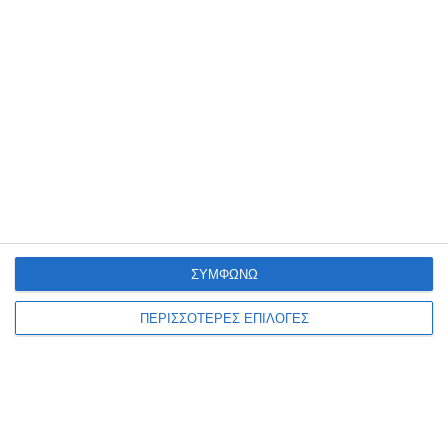
καλά θα κάνουν να τον αφήσουν να
αυτοκαταργηθεί διότι όσο προσπαθούν να τον
μειώσουν τόσο περισσότερο τον ανεβάζουν
στην εκτίμηση του δημότη που ζει την
κακομοιριά που κληρονόμησε από τις
μεθοδεύσεις και τις κομπίνες του
παρελθόντος.
Ο Δήμαρχος Ζακύνθου
ΣΥΜΦΩΝΩ
ΠΕΡΙΣΣΟΤΕΡΕΣ ΕΠΙΛΟΓΕΣ
Νικήτας Αρετάκης
1 Σχόλιο