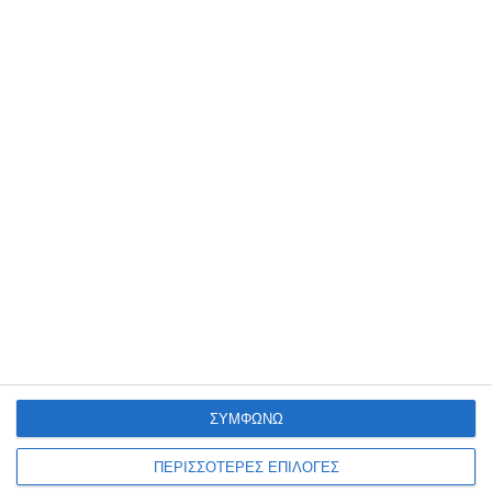
Oι πολίτες “αποθεώνουν” το
ψηφιακό κράτος και ζητούν
ενοποίηση υπηρεσιών,
απλοποίηση και διαφάνεια
Τα αποτελέσματα της έρευνας του Υπουργείου Εσωτερικών για την
ποιότητα των παρεχομένων υπηρεσιών από το ελληνικό δημόσιο και
τους οργανισμούς της Αυτοδιοίκησης δημοσιοποιήθηκαν στην
Αθήνα.
…
21 Ιουλίου 2026
ΣΥΜΦΩΝΩ
ΠΕΡΙΣΣΟΤΕΡΕΣ ΕΠΙΛΟΓΕΣ