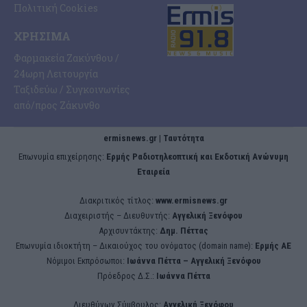
Πολιτική Cookies
ΧΡΉΣΙΜΑ
Φαρμακεία Ζακύνθου /
24ωρη Λειτουργία
Ταξιδεύω / Συγκοινωνίες
από/προς Ζάκυνθο
ermisnews.gr | Ταυτότητα
Eπωνυμία επιχείρησης:
Ερμής Ραδιοτηλεοπτική και Εκδοτική Ανώνυμη
Εταιρεία
Διακριτικός τίτλος:
www.ermisnews.gr
Διαχειριστής – Διευθυντής:
Αγγελική Ξενόφου
Αρχισυντάκτης:
Δημ. Πέττας
Επωνυμία ιδιοκτήτη – Δικαιούχος του ονόματος (domain name):
Ερμής ΑΕ
Νόμιμοι Εκπρόσωποι:
Iωάννα Πέττα – Αγγελική Ξενόφου
Πρόεδρος Δ.Σ.:
Iωάννα Πέττα
Διευθύνων Σύμβουλος:
Αγγελική Ξενόφου