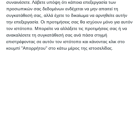
συναινέσετε.
Λάβετε υπόψη ότι κάποια επεξεργασία των
το
Βουκουρέστι
διατηρώντας παράλληλα για το
προσωπικών σας δεδομένων ενδέχεται να μην απαιτεί τη
2021 ένα πλούσιο πρόγραμμα και από άλλες
συγκατάθεσή σας, αλλά έχετε το δικαίωμα να αρνηθείτε αυτήν
χώρες.
την επεξεργασία. Οι προτιμήσεις σας θα ισχύουν μόνο για αυτόν
τον ιστότοπο. Μπορείτε να αλλάξετε τις προτιμήσεις σας ή να
ανακαλέσετε τη συγκατάθεσή σας ανά πάσα στιγμή
Μια ακόμα
θετική εξέλιξη για τη Ζάκυνθο
η
επιστρέφοντας σε αυτόν τον ιστότοπο και κάνοντας κλικ στο
οποία βλέπει να προστίθενται συνεχώς νέες
κουμπί "Απορρήτου" στο κάτω μέρος της ιστοσελίδας.
πτήσεις για τη φετινή τουριστική περίοδο.
Πηγή: Kefaloniapress.gr
Αφήστε ένα σχόλιο
ΔΙΑΒΆΣΤΕ ΕΠΊΣΗΣ