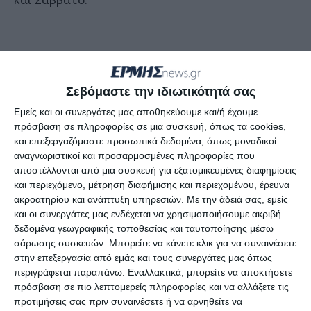
Σεβόμαστε την ιδιωτικότητά σας
-Από τις 13 Ιουνίου έως τις 12 Σεπτεμβρίου θα
Εμείς και οι συνεργάτες μας αποθηκεύουμε και/ή έχουμε
πρόσβαση σε πληροφορίες σε μια συσκευή, όπως τα cookies,
εκτελεί από τη
Βαρσοβία
δύο πτήσεις την
και επεξεργαζόμαστε προσωπικά δεδομένα, όπως μοναδικοί
εβδομάδα κάθε Τετάρτη και Κυριακή.
αναγνωριστικοί και προσαρμοσμένες πληροφορίες που
αποστέλλονται από μια συσκευή για εξατομικευμένες διαφημίσεις
και περιεχόμενο, μέτρηση διαφήμισης και περιεχομένου, έρευνα
ακροατηρίου και ανάπτυξη υπηρεσιών.
Με την άδειά σας, εμείς
και οι συνεργάτες μας ενδέχεται να χρησιμοποιήσουμε ακριβή
δεδομένα γεωγραφικής τοποθεσίας και ταυτοποίησης μέσω
σάρωσης συσκευών. Μπορείτε να κάνετε κλικ για να συναινέσετε
στην επεξεργασία από εμάς και τους συνεργάτες μας όπως
Επίσης θα πρέπει να αναφέρουμε ότι πριν από
περιγράφεται παραπάνω. Εναλλακτικά, μπορείτε να αποκτήσετε
λίγο καιρό η εταιρεία είχε ανακοινώσει προς τη
πρόσβαση σε πιο λεπτομερείς πληροφορίες και να αλλάξετε τις
Ζάκυνθο και νέες πτήσεις από
προτιμήσεις σας πριν συναινέσετε ή να αρνηθείτε να