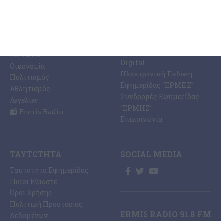
ΕΙΔΉΣΕΩΝ
Η Εφημερίδα ΕΡΜΗΣ
Ραδιοφωνικός Σταθμός
Ζάκυνθος
Ermis Radio 91.8 fm
Ελλάδα
PRINT SHOP /
Κόσμος
Εκτυπώσεις Offset –
Κοινωνία
Digital
Οικονομία
Ηλεκτρονική Έκδοση
Πολιτισμός
Εφημερίδας “ΕΡΜΗΣ”
Αθλητισμός
Συνδρομές Εφημερίδας
Αγγελίες
“ΕΡΜΗΣ”
Ermis Radio
Επικοινωνία
ΤΑΥΤΌΤΗΤΑ
SOCIAL MEDIA
Ταυτότητα Εφημερίδας
Ποιοι Είμαστε
Όροι Χρήσης
Πολιτική Προστασίας
ERMIS RADIO 91.8 FM
Δεδομένων