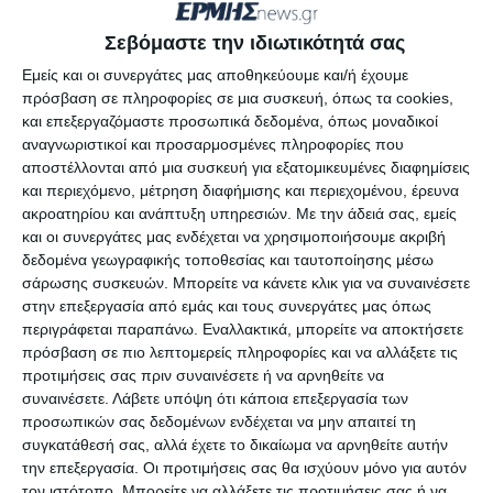
Επιχειρηματικότητας
Σεβόμαστε την ιδιωτικότητά σας
Εμείς και οι συνεργάτες μας αποθηκεύουμε και/ή έχουμε
Η αντιπαράθεση με το ΚΙΝΑΛ, που φαίνεται να
πρόσβαση σε πληροφορίες σε μια συσκευή, όπως τα cookies,
έχει ξεκινήσει εδώ και κάποιους μήνες,
και επεξεργαζόμαστε προσωπικά δεδομένα, όπως μοναδικοί
εκφράστηκε με την τελευταία ανακοίνωση της Ν.Ε
αναγνωριστικοί και προσαρμοσμένες πληροφορίες που
αποστέλλονται από μια συσκευή για εξατομικευμένες διαφημίσεις
του ΚΙΝΑΛ στην Κέρκυρα που αναφέρει:
και περιεχόμενο, μέτρηση διαφήμισης και περιεχομένου, έρευνα
ακροατηρίου και ανάπτυξη υπηρεσιών.
Με την άδειά σας, εμείς
Η Νομαρχιακή Επιτροπή Κινήματος Αλλαγής
και οι συνεργάτες μας ενδέχεται να χρησιμοποιήσουμε ακριβή
δεδομένα γεωγραφικής τοποθεσίας και ταυτοποίησης μέσω
ΚΕΡΚΥΡΑΣ , αφουγκραζόμενη τα στελέχη ,τα μέλη και
σάρωσης συσκευών. Μπορείτε να κάνετε κλικ για να συναινέσετε
τους φίλους του κόμματος μας ,όσον αφορά στην
στην επεξεργασία από εμάς και τους συνεργάτες μας όπως
συνεργασία της ΕΠΤΑΝΗΣΙΑΚΗΣ ΠΡΩΤΟΒΟΥΛΙΑΣ, που
περιγράφεται παραπάνω. Εναλλακτικά, μπορείτε να αποκτήσετε
πρόσβαση σε πιο λεπτομερείς πληροφορίες και να αλλάξετε τις
υποστηρίχτηκε από το Κίνημα Αλλαγής, με την
προτιμήσεις σας πριν συναινέσετε ή να αρνηθείτε να
Περιφερειακή Αρχή του κυβερνώντος κόμματος ,καλεί
συναινέσετε.
Λάβετε υπόψη ότι κάποια επεξεργασία των
τον επικεφαλής της ΕΠΤΑΝΗΣΙΑΚΗΣ ΠΡΩΤΟΒΟΥΛΙΑΣ
προσωπικών σας δεδομένων ενδέχεται να μην απαιτεί τη
συγκατάθεσή σας, αλλά έχετε το δικαίωμα να αρνηθείτε αυτήν
να επανεξετάσει άμεσα αυτήν την συνεργασία και να
την επεξεργασία. Οι προτιμήσεις σας θα ισχύουν μόνο για αυτόν
αποχωρήσει οριστικά από αυτήν, καθώς η μέχρι τώρα
τον ιστότοπο. Μπορείτε να αλλάξετε τις προτιμήσεις σας ή να