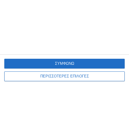
ατυχήματα, βιασμούς και
δηλητηριάσεις από αλκοόλ
Σάλος έχει προκληθεί μετά τις απανωτές καταγγελίες τουριστριών
για σεξουαλική κακοποίηση στη Ζάκυνθο, σύμφωνα με τα στοιχεία
της ΠΟΕΔΗΝ. Όπως υποστηρίζει η Πανελλήνια Ομοσπονδία
Εργαζομένων Δημόσιων Νοσοκομείων, από τις 15 Ιουνίου μέχρι
…
6 Αυγούστου 2026
ΣΥΜΦΩΝΩ
ΠΕΡΙΣΣΟΤΕΡΕΣ ΕΠΙΛΟΓΕΣ