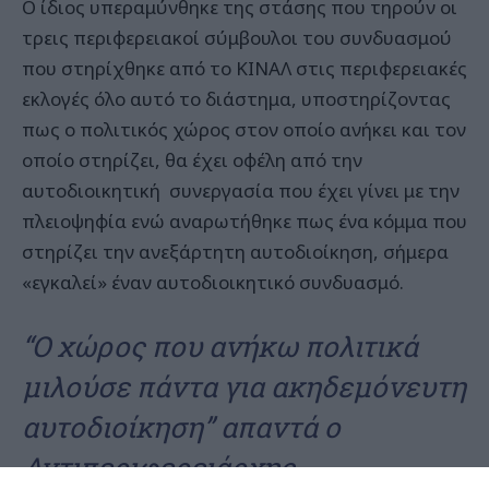
Ο ίδιος υπεραμύνθηκε της στάσης που τηρούν οι
τρεις περιφερειακοί σύμβουλοι του συνδυασμού
που στηρίχθηκε από το ΚΙΝΑΛ στις περιφερειακές
εκλογές όλο αυτό το διάστημα, υποστηρίζοντας
πως ο πολιτικός χώρος στον οποίο ανήκει και τον
οποίο στηρίζει, θα έχει οφέλη από την
αυτοδιοικητική συνεργασία που έχει γίνει με την
πλειοψηφία ενώ αναρωτήθηκε πως ένα κόμμα που
στηρίζει την ανεξάρτητη αυτοδιοίκηση, σήμερα
«εγκαλεί» έναν αυτοδιοικητικό συνδυασμό.
“Ο χώρος που ανήκω πολιτικά
μιλούσε πάντα για ακηδεμόνευτη
αυτοδιοίκηση” απαντά ο
Αντιπεριφερειάρχης