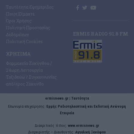
Ταυτότητα Εφημερίδας
Ποιοι Είμαστε
Όροι Χρήσης
Πολιτική Προστασίας
ERMIS RADIO 91.8 FM
Δεδομένων
Πολιτική Cookies
ΧΡΉΣΙΜΑ
Φαρμακεία Ζακύνθου /
24ωρη Λειτουργία
Ταξιδεύω / Συγκοινωνίες
από/προς Ζάκυνθο
ermisnews.gr | Ταυτότητα
Eπωνυμία επιχείρησης:
Ερμής Ραδιοτηλεοπτική και Εκδοτική Ανώνυμη
Εταιρεία
Διακριτικός τίτλος:
www.ermisnews.gr
Διαχειριστής – Διευθυντής:
Αγγελική Ξενόφου