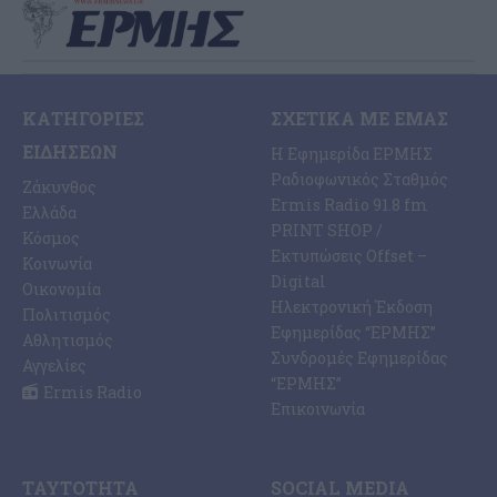
ΚΑΤΗΓΟΡΊΕΣ
ΣΧΕΤΙΚΆ ΜΕ ΕΜΆΣ
ΕΙΔΉΣΕΩΝ
Η Εφημερίδα ΕΡΜΗΣ
Ραδιοφωνικός Σταθμός
Ζάκυνθος
Ermis Radio 91.8 fm
Ελλάδα
PRINT SHOP /
Κόσμος
Εκτυπώσεις Offset –
Κοινωνία
Digital
Οικονομία
Ηλεκτρονική Έκδοση
Πολιτισμός
Εφημερίδας “ΕΡΜΗΣ”
Αθλητισμός
Συνδρομές Εφημερίδας
Αγγελίες
“ΕΡΜΗΣ”
Ermis Radio
Επικοινωνία
ΤΑΥΤΌΤΗΤΑ
SOCIAL MEDIA