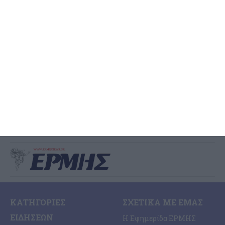
και 9.5 γραμ. κάνναβης στη
Ζάκυνθο
Από την Υποδιεύθυνση Δίωξης Ναρκωτικών συνελήφθησαν -3-
άτομα για διακίνηση ναρκωτικών ουσιών στην Ζάκυνθο Από
αστυνομικούς της Υποδιεύθυνσης Δίωξης Ναρκωτικών, της
Διεύθυνσης Αντιμετώπισης Οργανωμένου Εγκλήματος,
…
4 Αυγούστου 2026
ΚΑΤΗΓΟΡΊΕΣ
ΣΧΕΤΙΚΆ ΜΕ ΕΜΆΣ
ΕΙΔΉΣΕΩΝ
Η Εφημερίδα ΕΡΜΗΣ