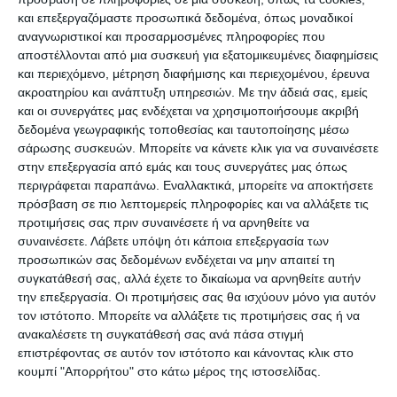
και επεξεργαζόμαστε προσωπικά δεδομένα, όπως μοναδικοί
διαλείμματα, αποστάσεις” είπε.
αναγνωριστικοί και προσαρμοσμένες πληροφορίες που
αποστέλλονται από μια συσκευή για εξατομικευμένες διαφημίσεις
Μιλώντας για το τι θα γίνει με τα δημοτικά, η κ.
και περιεχόμενο, μέτρηση διαφήμισης και περιεχομένου, έρευνα
Κεραμέως ανέφερε ότι «Είναι μια δυναμική
ακροατηρίου και ανάπτυξη υπηρεσιών.
Με την άδειά σας, εμείς
και οι συνεργάτες μας ενδέχεται να χρησιμοποιήσουμε ακριβή
διαδικασία και τα δεδομένα αλλάζουν διαρκώς.
δεδομένα γεωγραφικής τοποθεσίας και ταυτοποίησης μέσω
Συζητάμε κάθε βήμα με τους ειδικούς, θα
σάρωσης συσκευών. Μπορείτε να κάνετε κλικ για να συναινέσετε
περιμένουμε τις εισηγήσεις τους και αυτή την
στην επεξεργασία από εμάς και τους συνεργάτες μας όπως
περιγράφεται παραπάνω. Εναλλακτικά, μπορείτε να αποκτήσετε
εβδομάδα. Στόχος είναι να επιστρέψουν οι
πρόσβαση σε πιο λεπτομερείς πληροφορίες και να αλλάξετε τις
μαθητές στη διά ζώσης εκπαίδευση. Η
προτιμήσεις σας πριν συναινέσετε ή να αρνηθείτε να
τηλεκπαίδευση είναι λύση ανάγκης».
συναινέσετε.
Λάβετε υπόψη ότι κάποια επεξεργασία των
προσωπικών σας δεδομένων ενδέχεται να μην απαιτεί τη
συγκατάθεσή σας, αλλά έχετε το δικαίωμα να αρνηθείτε αυτήν
«Έχουμε τρεις εβδομάδες μέχρι τις διακοπές του
την επεξεργασία. Οι προτιμήσεις σας θα ισχύουν μόνο για αυτόν
Πάσχα. Το Πάσχα δε θα γίνουν μαθήματα. Θα
τον ιστότοπο. Μπορείτε να αλλάξετε τις προτιμήσεις σας ή να
ανακαλέσετε τη συγκατάθεσή σας ανά πάσα στιγμή
δούμε τι θα γίνει με τα δημοτικά ανάλογα με την
επιστρέφοντας σε αυτόν τον ιστότοπο και κάνοντας κλικ στο
εισήγηση των ειδικών», πρόσθεσε στο ίδιο θέμα.
κουμπί "Απορρήτου" στο κάτω μέρος της ιστοσελίδας.