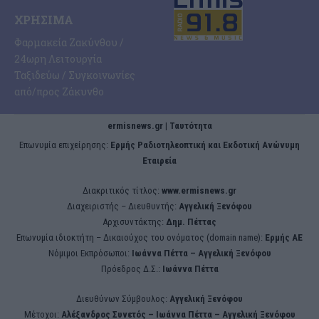
ΧΡΉΣΙΜΑ
Φαρμακεία Ζακύνθου /
24ωρη Λειτουργία
Ταξιδεύω / Συγκοινωνίες
από/προς Ζάκυνθο
ermisnews.gr | Ταυτότητα
Eπωνυμία επιχείρησης:
Ερμής Ραδιοτηλεοπτική και Εκδοτική Ανώνυμη
Εταιρεία
Διακριτικός τίτλος:
www.ermisnews.gr
Διαχειριστής – Διευθυντής:
Αγγελική Ξενόφου
Αρχισυντάκτης:
Δημ. Πέττας
Επωνυμία ιδιοκτήτη – Δικαιούχος του ονόματος (domain name):
Ερμής ΑΕ
Νόμιμοι Εκπρόσωποι:
Iωάννα Πέττα – Αγγελική Ξενόφου
Πρόεδρος Δ.Σ.:
Iωάννα Πέττα
Διευθύνων Σύμβουλος:
Αγγελική Ξενόφου
Μέτοχοι:
Αλέξανδρος Συνετός – Iωάννα Πέττα – Αγγελική Ξενόφου