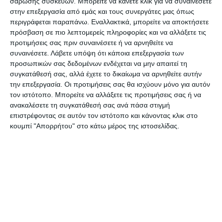
σάρωσης συσκευών. Μπορείτε να κάνετε κλικ για να συναινέσετε
τόσο του click away όσο και του click in shop,
στην επεξεργασία από εμάς και τους συνεργάτες μας όπως
περιγράφεται παραπάνω. Εναλλακτικά, μπορείτε να αποκτήσετε
καθώς σύμφωνα με τον κ. Χαρδαλιά, θα ισχύει ο
πρόσβαση σε πιο λεπτομερείς πληροφορίες και να αλλάξετε τις
περιορισμός του ενός πελάτη ανά 25 τ.μ. και με
προτιμήσεις σας πριν συναινέσετε ή να αρνηθείτε να
μέγιστο αριθμό τους 20 πελάτες, πράγμα που
συναινέσετε.
Λάβετε υπόψη ότι κάποια επεξεργασία των
προσωπικών σας δεδομένων ενδέχεται να μην απαιτεί τη
σημαίνει ότι οι καταναλωτές θα πρέπει να
συγκατάθεσή σας, αλλά έχετε το δικαίωμα να αρνηθείτε αυτήν
κλείνουν ραντεβού με το κατάστημα
την επεξεργασία. Οι προτιμήσεις σας θα ισχύουν μόνο για αυτόν
προκειμένουυ να ψωνίσουν είτε εντός είτε εκτός
τον ιστότοπο. Μπορείτε να αλλάξετε τις προτιμήσεις σας ή να
ανακαλέσετε τη συγκατάθεσή σας ανά πάσα στιγμή
του καταστήματος.
επιστρέφοντας σε αυτόν τον ιστότοπο και κάνοντας κλικ στο
κουμπί "Απορρήτου" στο κάτω μέρος της ιστοσελίδας.
Ωστόσο, εκτός ανοίγματος μένουν τα εμπορικά
κέντρα (malls) και τα πολυκαταστήματα, για τα
οποία ηη κατάσταση θα επανεξεταστεί την
επόμενη εβδομάδα.
Σε ό,τι αφορά στις μετακίνησεις από δήμο σε
δήμο, απελευθερώνονται πιλοτικά από το