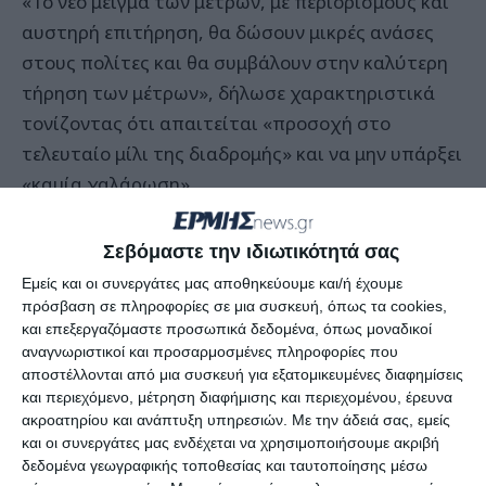
«Το νέο μείγμα των μέτρων, με περιορισμούς και
αυστηρή επιτήρηση, θα δώσουν μικρές ανάσες
στους πολίτες και θα συμβάλουν στην καλύτερη
τήρηση των μέτρων», δήλωσε χαρακτηριστικά
τονίζοντας ότι απαιτείται «προσοχή στο
τελευταίο μίλι της διαδρομής» και να μην υπάρξει
«καμία χαλάρωση».
Κατόπιν της σχετικής εισήγησης της Επιτροπής
Σεβόμαστε την ιδιωτικότητά σας
των Λοιμωξιολόγων, αποφασίστηκε η
Εμείς και οι συνεργάτες μας αποθηκεύουμε και/ή έχουμε
επαναλειτουργία των καταστημάτων του
πρόσβαση σε πληροφορίες σε μια συσκευή, όπως τα cookies,
και επεξεργαζόμαστε προσωπικά δεδομένα, όπως μοναδικοί
λιανεμπορίου, με την αποστολή γραπτού
αναγνωριστικοί και προσαρμοσμένες πληροφορίες που
μηνύματος (SMS) στον πενταψήφιο αριθμό 13032
αποστέλλονται από μια συσκευή για εξατομικευμένες διαφημίσεις
και χρονικό περιορισμό 3 ωρών για τις αγορές και
και περιεχόμενο, μέτρηση διαφήμισης και περιεχομένου, έρευνα
ακροατηρίου και ανάπτυξη υπηρεσιών.
Με την άδειά σας, εμείς
την επιστροφή στο σπίτι.
και οι συνεργάτες μας ενδέχεται να χρησιμοποιήσουμε ακριβή
δεδομένα γεωγραφικής τοποθεσίας και ταυτοποίησης μέσω
Παράλληλα, θα τεθεί σε εφαρμογή και η μέθοδος