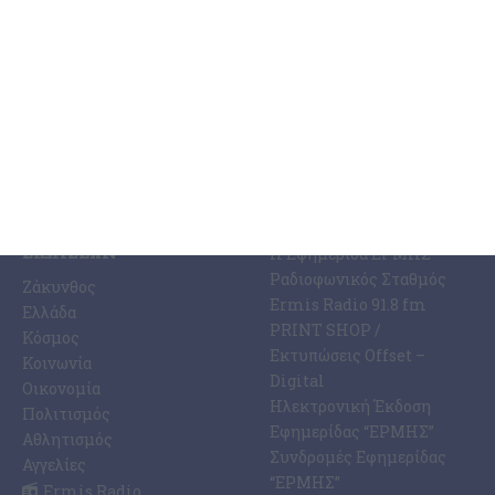
4 Αυγούστου 2026
ΚΑΤΗΓΟΡΊΕΣ
ΣΧΕΤΙΚΆ ΜΕ ΕΜΆΣ
ΕΙΔΉΣΕΩΝ
Η Εφημερίδα ΕΡΜΗΣ
Ραδιοφωνικός Σταθμός
Ζάκυνθος
Ermis Radio 91.8 fm
Ελλάδα
PRINT SHOP /
Κόσμος
Εκτυπώσεις Offset –
Κοινωνία
Digital
Οικονομία
Ηλεκτρονική Έκδοση
Πολιτισμός
Εφημερίδας “ΕΡΜΗΣ”
Αθλητισμός
Συνδρομές Εφημερίδας
Αγγελίες
“ΕΡΜΗΣ”
Ermis Radio