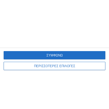
Η Ζάκυνθος έδωσε το πρώτο δυνατό φιλικό τεστ της θερινής
προετοιμασίας της στο Καρπενήσι, όπου πραγματοποιεί το βασικό
στάδιο της προετοιμασίας της, μένοντας στο 0-0
…
8 Αυγούστου 2026
ΣΥΜΦΩΝΩ
ΠΕΡΙΣΣΟΤΕΡΕΣ ΕΠΙΛΟΓΕΣ
ΖΆΚΥΝΘΟΣ
Συλλήψεις για παραβάσεις