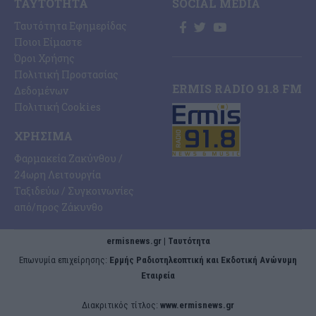
ΤΑΥΤΌΤΗΤΑ
SOCIAL MEDIA
Ταυτότητα Εφημερίδας
Ποιοι Είμαστε
Όροι Χρήσης
Πολιτική Προστασίας
ERMIS RADIO 91.8 FM
Δεδομένων
Πολιτική Cookies
ΧΡΉΣΙΜΑ
Φαρμακεία Ζακύνθου /
24ωρη Λειτουργία
Ταξιδεύω / Συγκοινωνίες
από/προς Ζάκυνθο
ermisnews.gr | Ταυτότητα
Eπωνυμία επιχείρησης:
Ερμής Ραδιοτηλεοπτική και Εκδοτική Ανώνυμη
Εταιρεία
Διακριτικός τίτλος:
www.ermisnews.gr