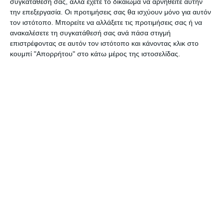
συγκατάθεσή σας, αλλά έχετε το δικαίωμα να αρνηθείτε αυτήν
Νικήτα Αρετάκη για συκοφαντική δυσφήμιση σε
την επεξεργασία. Οι προτιμήσεις σας θα ισχύουν μόνο για αυτόν
βάρος μου. Δεν είναι στις προθέσεις μου να
τον ιστότοπο. Μπορείτε να αλλάξετε τις προτιμήσεις σας ή να
ανακαλέσετε τη συγκατάθεσή σας ανά πάσα στιγμή
αντιδικώ και το γνωρίζουν πολύ καλά οι
επιστρέφοντας σε αυτόν τον ιστότοπο και κάνοντας κλικ στο
Ζακυνθινοί, αλλά είμαι υποχρεωμένος να
κουμπί "Απορρήτου" στο κάτω μέρος της ιστοσελίδας.
υπερασπίσω την τιμή και την υπόληψή μου και
την αλήθεια. Τον λόγο πλέον έχει η Δικαιοσύνη.
1 Σχόλιο
ΔΙΑΒΆΣΤΕ ΕΠΊΣΗΣ