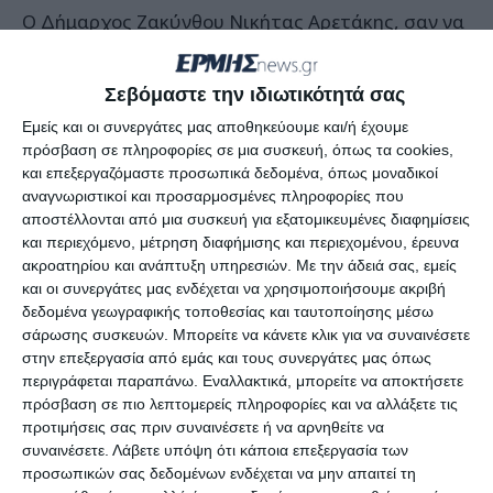
Ο Δήμαρχος Ζακύνθου Νικήτας Αρετάκης, σαν να
ζει σε άλλο πλανήτη, είναι ο μεγάλος απών στην
πάνδημη μάχη των Ζακυνθινών ενάντια στον
Σεβόμαστε την ιδιωτικότητά σας
αόρατο και ύπουλο εχθρό, ο οποίος έχει εισβάλει
Εμείς και οι συνεργάτες μας αποθηκεύουμε και/ή έχουμε
πλέον και στα σχολεία μας με θύματα νήπια και
πρόσβαση σε πληροφορίες σε μια συσκευή, όπως τα cookies,
μαθητές, προκαλώντας την εύλογη και έντονη
και επεξεργαζόμαστε προσωπικά δεδομένα, όπως μοναδικοί
αναγνωριστικοί και προσαρμοσμένες πληροφορίες που
αντίδραση των επαγγελματικών τάξεων και των
αποστέλλονται από μια συσκευή για εξατομικευμένες διαφημίσεις
κατοίκων του νησιού μας. Ο Δήμαρχος Ζακύνθου
και περιεχόμενο, μέτρηση διαφήμισης και περιεχομένου, έρευνα
εξακολουθεί να ασχολείται με την επιβολή
ακροατηρίου και ανάπτυξη υπηρεσιών.
Με την άδειά σας, εμείς
και οι συνεργάτες μας ενδέχεται να χρησιμοποιήσουμε ακριβή
προστίμων σε κλειστές επιχειρήσεις και
δεδομένα γεωγραφικής τοποθεσίας και ταυτοποίησης μέσω
αναψηλαφεί υποθέσεις του παρελθόντος ώστε με
σάρωσης συσκευών. Μπορείτε να κάνετε κλικ για να συναινέσετε
ψεύδη και συκοφαντίες να φιμώσει τους
στην επεξεργασία από εμάς και τους συνεργάτες μας όπως
περιγράφεται παραπάνω. Εναλλακτικά, μπορείτε να αποκτήσετε
επικριτές του. Η τακτική αυτή είναι παλιά,
πρόσβαση σε πιο λεπτομερείς πληροφορίες και να αλλάξετε τις
γνωστή και χρεωκοπημένη.
προτιμήσεις σας πριν συναινέσετε ή να αρνηθείτε να
συναινέσετε.
Λάβετε υπόψη ότι κάποια επεξεργασία των
προσωπικών σας δεδομένων ενδέχεται να μην απαιτεί τη
Σήμερα (9-2-2021) υπέβαλα μήνυση εναντίον του