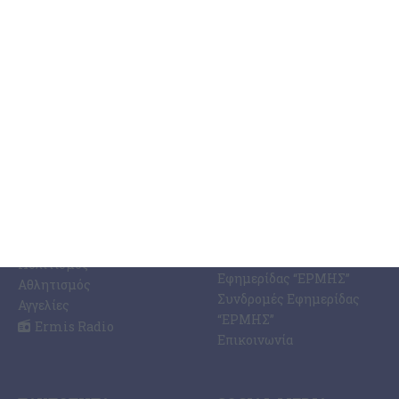
ΚΑΤΗΓΟΡΊΕΣ
ΣΧΕΤΙΚΆ ΜΕ ΕΜΆΣ
ΕΙΔΉΣΕΩΝ
Η Εφημερίδα ΕΡΜΗΣ
Ραδιοφωνικός Σταθμός
Ζάκυνθος
Ermis Radio 91.8 fm
Ελλάδα
PRINT SHOP /
Κόσμος
Εκτυπώσεις Offset –
Κοινωνία
Digital
Οικονομία
Ηλεκτρονική Έκδοση
Πολιτισμός
Εφημερίδας “ΕΡΜΗΣ”
Αθλητισμός
Συνδρομές Εφημερίδας
Αγγελίες
“ΕΡΜΗΣ”
Ermis Radio
Επικοινωνία