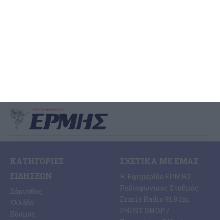
Δημοτικό στάδιο
΄Aκαρπη υπήρξε η συνεδρίαση του Δημοτικού Συμβουλίου το
βράδυ της Τρίτης με κύριο θέμα την αναμόρφωση του
προϋπολογισμού για την αντιμετώπιση των δαπανών ως προς
…
4 Αυγούστου 2026
ΚΑΤΗΓΟΡΊΕΣ
ΣΧΕΤΙΚΆ ΜΕ ΕΜΆΣ
ΕΙΔΉΣΕΩΝ
Η Εφημερίδα ΕΡΜΗΣ
Ραδιοφωνικός Σταθμός
Ζάκυνθος
Ermis Radio 91.8 fm
Ελλάδα
PRINT SHOP /
Κόσμος