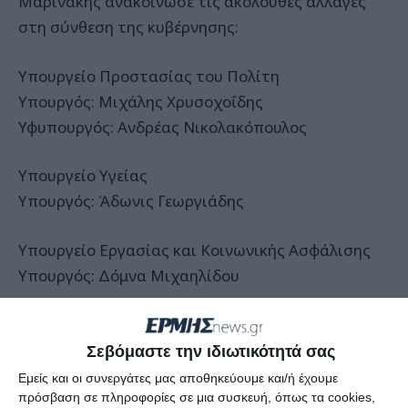
Μαρινάκης ανακοίνωσε τις ακόλουθες αλλαγές
στη σύνθεση της κυβέρνησης:
Υπουργείο Προστασίας του Πολίτη
Υπουργός: Μιχάλης Χρυσοχοΐδης
Υφυπουργός: Ανδρέας Νικολακόπουλος
Υπουργείο Υγείας
Υπουργός: Άδωνις Γεωργιάδης
Υπουργείο Εργασίας και Κοινωνικής Ασφάλισης
Υπουργός: Δόμνα Μιχαηλίδου
Υπουργείο Παιδείας, Θρησκευμάτων και
Αθλητισμού
Σεβόμαστε την ιδιωτικότητά σας
Υφυπουργός: Ιωάννα Λυτρίβη
Εμείς και οι συνεργάτες μας αποθηκεύουμε και/ή έχουμε
πρόσβαση σε πληροφορίες σε μια συσκευή, όπως τα cookies,