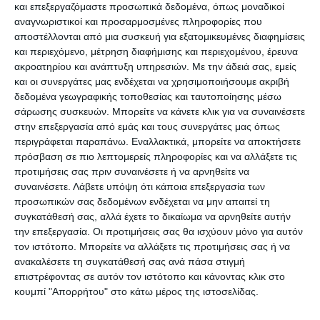
και επεξεργαζόμαστε προσωπικά δεδομένα, όπως μοναδικοί
Υφυπουργός παρα τω Πρωθυπουργώ και
αναγνωριστικοί και προσαρμοσμένες πληροφορίες που
Κυβερνητικός Εκπρόσωπος: Παύλος Μαρινάκης
αποστέλλονται από μια συσκευή για εξατομικευμένες διαφημίσεις
Η ορκωμοσία ενώπιον της Προέδρου της
και περιεχόμενο, μέτρηση διαφήμισης και περιεχομένου, έρευνα
ακροατηρίου και ανάπτυξη υπηρεσιών.
Με την άδειά σας, εμείς
Δημοκρατίας, κας Κατερίνας Σακελλαροπούλου
και οι συνεργάτες μας ενδέχεται να χρησιμοποιήσουμε ακριβή
θα πραγματοποιηθεί σήμερα Πέμπτη 4
δεδομένα γεωγραφικής τοποθεσίας και ταυτοποίησης μέσω
Ιανουαρίου και ώρα 18.00.
σάρωσης συσκευών. Μπορείτε να κάνετε κλικ για να συναινέσετε
στην επεξεργασία από εμάς και τους συνεργάτες μας όπως
περιγράφεται παραπάνω. Εναλλακτικά, μπορείτε να αποκτήσετε
πρόσβαση σε πιο λεπτομερείς πληροφορίες και να αλλάξετε τις
προτιμήσεις σας πριν συναινέσετε ή να αρνηθείτε να
συναινέσετε.
Λάβετε υπόψη ότι κάποια επεξεργασία των
προσωπικών σας δεδομένων ενδέχεται να μην απαιτεί τη
συγκατάθεσή σας, αλλά έχετε το δικαίωμα να αρνηθείτε αυτήν
την επεξεργασία. Οι προτιμήσεις σας θα ισχύουν μόνο για αυτόν
τον ιστότοπο. Μπορείτε να αλλάξετε τις προτιμήσεις σας ή να
ανακαλέσετε τη συγκατάθεσή σας ανά πάσα στιγμή
επιστρέφοντας σε αυτόν τον ιστότοπο και κάνοντας κλικ στο
κουμπί "Απορρήτου" στο κάτω μέρος της ιστοσελίδας.