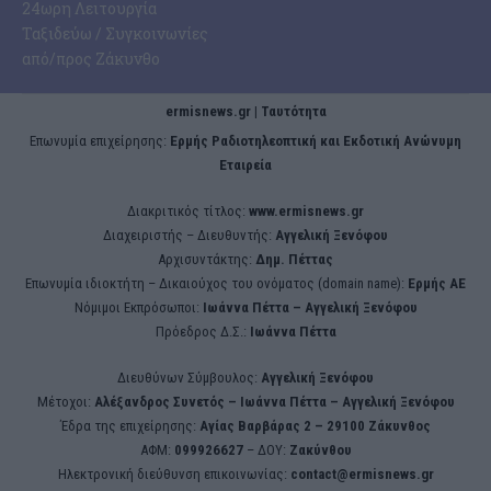
24ωρη Λειτουργία
Ταξιδεύω / Συγκοινωνίες
από/προς Ζάκυνθο
ermisnews.gr | Ταυτότητα
Eπωνυμία επιχείρησης:
Ερμής Ραδιοτηλεοπτική και Εκδοτική Ανώνυμη
Εταιρεία
Διακριτικός τίτλος:
www.ermisnews.gr
Διαχειριστής – Διευθυντής:
Αγγελική Ξενόφου
Αρχισυντάκτης:
Δημ. Πέττας
Επωνυμία ιδιοκτήτη – Δικαιούχος του ονόματος (domain name):
Ερμής ΑΕ
Νόμιμοι Εκπρόσωποι:
Iωάννα Πέττα – Αγγελική Ξενόφου
Πρόεδρος Δ.Σ.:
Iωάννα Πέττα
Διευθύνων Σύμβουλος:
Αγγελική Ξενόφου
Μέτοχοι:
Αλέξανδρος Συνετός – Iωάννα Πέττα – Αγγελική Ξενόφου
Έδρα της επιχείρησης:
Aγίας Βαρβάρας 2 – 29100 Ζάκυνθος
ΑΦΜ:
099926627
– ΔΟΥ:
Ζακύνθου
Ηλεκτρονική διεύθυνση επικοινωνίας:
contact@ermisnews.gr