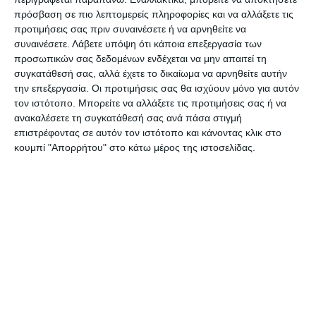
οικονομικότερες επιλογές.
πρόσβαση σε πιο λεπτομερείς πληροφορίες και να αλλάξετε τις
προτιμήσεις σας πριν συναινέσετε ή να αρνηθείτε να
Συγκεκριμένα μειωμένη κατά περίπου 5% σε
συναινέσετε.
Λάβετε υπόψη ότι κάποια επεξεργασία των
σύγκριση με πέρυσι ήταν η ζήτηση στην ελληνική
προσωπικών σας δεδομένων ενδέχεται να μην απαιτεί τη
συγκατάθεσή σας, αλλά έχετε το δικαίωμα να αρνηθείτε αυτήν
ταξιδιωτική αγορά για το τριήμερο του Αγίου
την επεξεργασία. Οι προτιμήσεις σας θα ισχύουν μόνο για αυτόν
Πνεύματος, σύμφωνα με τα στοιχεία που
τον ιστότοπο. Μπορείτε να αλλάξετε τις προτιμήσεις σας ή να
συγκέντρωσε η
Ομοσπονδία Ελληνικών
ανακαλέσετε τη συγκατάθεσή σας ανά πάσα στιγμή
επιστρέφοντας σε αυτόν τον ιστότοπο και κάνοντας κλικ στο
Συνδέσμων Γραφείων Ταξιδίων & Τουρισμού
κουμπί "Απορρήτου" στο κάτω μέρος της ιστοσελίδας.
(FedHATTA)
από τα μέλη της σε όλη τη χώρα.
Παρότι καταγράφεται ενδιαφέρον, το αυξημένο
κόστος μεταφορών, οι υψηλές τιμές καυσίμων και
η αβεβαιότητα που προκαλούν οι διεθνείς
γεωπολιτικές εξελίξεις φαίνεται να επηρεάζουν
τις αποφάσεις του κοινού.
Σύμφωνα με τα στοιχεία των ελληνικών