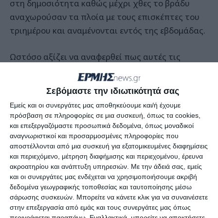
στη δημοσιότητα καθώς μέχρι χθες το βράδυ
αναχωρούσαν τα πλοία με τους επισκέπτες του
τριημέρου και αναμένονται εντός της εβδομάδας.
Ωστόσο αξίζει να αναφερθεί πως αυτές τις
ημέρες η κίνηση ήταν αυξημένη στην πόλη και οι
κάτοικοι μαζί με τους τουρίστες γέμισαν τα
Σεβόμαστε την ιδιωτικότητά σας
καταστήματα εστίασης και τα καφέ δίνοντας μια
Εμείς και οι συνεργάτες μας αποθηκεύουμε και/ή έχουμε
όμορφη νότα που θύμιζε έντονα το ελληνικό
πρόσβαση σε πληροφορίες σε μια συσκευή, όπως τα cookies,
καλοκαίρι.
και επεξεργαζόμαστε προσωπικά δεδομένα, όπως μοναδικοί
αναγνωριστικοί και προσαρμοσμένες πληροφορίες που
αποστέλλονται από μια συσκευή για εξατομικευμένες διαφημίσεις
Την ίδια στιγμή οι πληροφορίες από την
και περιεχόμενο, μέτρηση διαφήμισης και περιεχομένου, έρευνα
FedHATTA έδειχναν πτώση 5% στη ζήτηση για
ακροατηρίου και ανάπτυξη υπηρεσιών.
Με την άδειά σας, εμείς
το τριήμερο του Αγίου Πνεύματος, με τους
και οι συνεργάτες μας ενδέχεται να χρησιμοποιήσουμε ακριβή
δεδομένα γεωγραφικής τοποθεσίας και ταυτοποίησης μέσω
ταξιδιώτες να στρέφονται σε κοντινούς
σάρωσης συσκευών. Μπορείτε να κάνετε κλικ για να συναινέσετε
προορισμούς, οδικές εκδρομές και
στην επεξεργασία από εμάς και τους συνεργάτες μας όπως
περιγράφεται παραπάνω. Εναλλακτικά, μπορείτε να αποκτήσετε