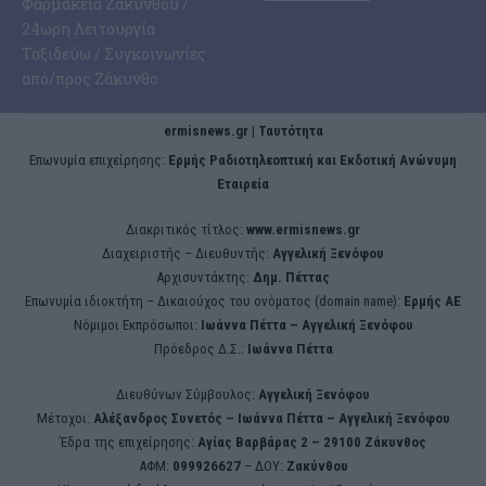
Φαρμακεία Ζακύνθου /
24ωρη Λειτουργία
Ταξιδεύω / Συγκοινωνίες
από/προς Ζάκυνθο
ermisnews.gr | Ταυτότητα
Eπωνυμία επιχείρησης:
Ερμής Ραδιοτηλεοπτική και Εκδοτική Ανώνυμη
Εταιρεία
Διακριτικός τίτλος:
www.ermisnews.gr
Διαχειριστής – Διευθυντής:
Αγγελική Ξενόφου
Αρχισυντάκτης:
Δημ. Πέττας
Επωνυμία ιδιοκτήτη – Δικαιούχος του ονόματος (domain name):
Ερμής ΑΕ
Νόμιμοι Εκπρόσωποι:
Iωάννα Πέττα – Αγγελική Ξενόφου
Πρόεδρος Δ.Σ.:
Iωάννα Πέττα
Διευθύνων Σύμβουλος:
Αγγελική Ξενόφου
Μέτοχοι:
Αλέξανδρος Συνετός – Iωάννα Πέττα – Αγγελική Ξενόφου
Έδρα της επιχείρησης:
Aγίας Βαρβάρας 2 – 29100 Ζάκυνθος
ΑΦΜ:
099926627
– ΔΟΥ:
Ζακύνθου