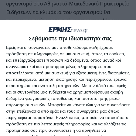
οργανισμό στο Αθηναϊκό-Μακεδονικό Πρακτορείο
Ειδήσεων, τα κλιμάκια του οργανισμού θα
πραγματοποιήσουν επιτόπια καταγραφή των
ζημιών που άφησε πίσω της η «Μήδεια» μόλις το
επιτρέψει ο καιρός.
Σεβόμαστε την ιδιωτικότητά σας
Εμείς και οι συνεργάτες μας αποθηκεύουμε και/ή έχουμε
«Από την ερχόμενη εβδομάδα θα υπάρχει μια
πρόσβαση σε πληροφορίες σε μια συσκευή, όπως τα cookies,
και επεξεργαζόμαστε προσωπικά δεδομένα, όπως μοναδικοί
καθαρή εικόνα κατά πόσο ο παγετός έχει
αναγνωριστικοί και προσαρμοσμένες πληροφορίες που
επηρεάσει τις καλλιέργειες και ποιες ζημιές έχει
αποστέλλονται από μια συσκευή για εξατομικευμένες διαφημίσεις
επιφέρει», σημείωσαν χαρακτηριστικά.
και περιεχόμενο, μέτρηση διαφήμισης και περιεχομένου, έρευνα
ακροατηρίου και ανάπτυξη υπηρεσιών.
Με την άδειά σας, εμείς
και οι συνεργάτες μας ενδέχεται να χρησιμοποιήσουμε ακριβή
Από πλευράς υπουργείου Αγροτικής Ανάπτυξης
δεδομένα γεωγραφικής τοποθεσίας και ταυτοποίησης μέσω
και Τροφίμων, σύμφωνα με ανακοίνωσή του, ο
σάρωσης συσκευών. Μπορείτε να κάνετε κλικ για να συναινέσετε
στην επεξεργασία από εμάς και τους συνεργάτες μας όπως
υπουργός, Σπήλιος Λιβανός, βρίσκεται σε συνεχή
περιγράφεται παραπάνω. Εναλλακτικά, μπορείτε να αποκτήσετε
επαφή με περιφερειάρχες αλλά και με τον
πρόσβαση σε πιο λεπτομερείς πληροφορίες και να αλλάξετε τις
πρόεδρο του ΕΛΓΑ, Ανδρέα Λυκουρέντζο, και
προτιμήσεις σας πριν συναινέσετε ή να αρνηθείτε να