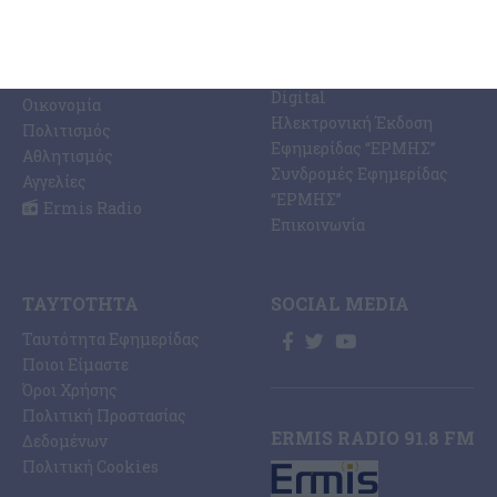
Ζάκυνθος
Ermis Radio 91.8 fm
Ελλάδα
PRINT SHOP /
Κόσμος
Εκτυπώσεις Offset –
Κοινωνία
Digital
Οικονομία
Ηλεκτρονική Έκδοση
Πολιτισμός
Εφημερίδας “ΕΡΜΗΣ”
Αθλητισμός
Συνδρομές Εφημερίδας
Αγγελίες
“ΕΡΜΗΣ”
Ermis Radio
Επικοινωνία
ΤΑΥΤΌΤΗΤΑ
SOCIAL MEDIA
Ταυτότητα Εφημερίδας
Ποιοι Είμαστε
Όροι Χρήσης
Πολιτική Προστασίας
ERMIS RADIO 91.8 FM
Δεδομένων
Πολιτική Cookies