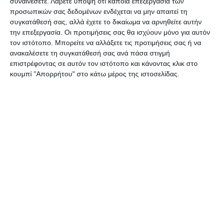
συναινέσετε.
Λάβετε υπόψη ότι κάποια επεξεργασία των
ενημερώνεται για την κατάσταση που επικρατεί
προσωπικών σας δεδομένων ενδέχεται να μην απαιτεί τη
σε περιοχές της χώρας όπου υπάρχουν
συγκατάθεσή σας, αλλά έχετε το δικαίωμα να αρνηθείτε αυτήν
εκμεταλλεύσεις φυτικού και ζωικού κεφαλαίου.
την επεξεργασία. Οι προτιμήσεις σας θα ισχύουν μόνο για αυτόν
τον ιστότοπο. Μπορείτε να αλλάξετε τις προτιμήσεις σας ή να
ανακαλέσετε τη συγκατάθεσή σας ανά πάσα στιγμή
Ακολουθήστε το
Ermisnews.gr
στο
Google News
για
επιστρέφοντας σε αυτόν τον ιστότοπο και κάνοντας κλικ στο
να μαθαίνετε πρώτοι τα τελευταία νέα από τη
κουμπί "Απορρήτου" στο κάτω μέρος της ιστοσελίδας.
Ζάκυνθο, την Ελλάδα και τον κόσμο.
Αφήστε ένα σχόλιο
ΔΙΑΒΆΣΤΕ ΕΠΊΣΗΣ