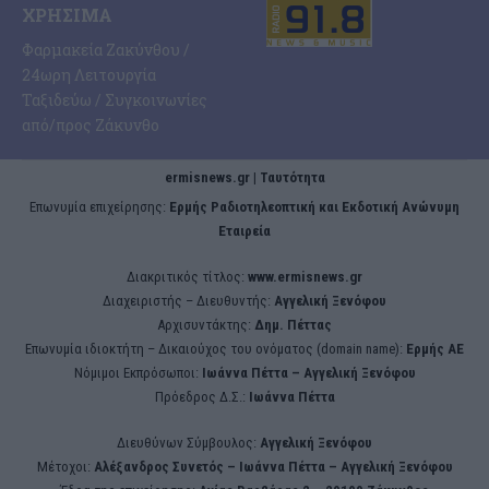
ΧΡΉΣΙΜΑ
Φαρμακεία Ζακύνθου /
24ωρη Λειτουργία
Ταξιδεύω / Συγκοινωνίες
από/προς Ζάκυνθο
ermisnews.gr | Ταυτότητα
Eπωνυμία επιχείρησης:
Ερμής Ραδιοτηλεοπτική και Εκδοτική Ανώνυμη
Εταιρεία
Διακριτικός τίτλος:
www.ermisnews.gr
Διαχειριστής – Διευθυντής:
Αγγελική Ξενόφου
Αρχισυντάκτης:
Δημ. Πέττας
Επωνυμία ιδιοκτήτη – Δικαιούχος του ονόματος (domain name):
Ερμής ΑΕ
Νόμιμοι Εκπρόσωποι:
Iωάννα Πέττα – Αγγελική Ξενόφου
Πρόεδρος Δ.Σ.:
Iωάννα Πέττα
Διευθύνων Σύμβουλος:
Αγγελική Ξενόφου
Μέτοχοι:
Αλέξανδρος Συνετός – Iωάννα Πέττα – Αγγελική Ξενόφου