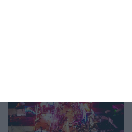
ΖΆΚΥΝΘΟΣ
Η τοπική οργάνωση της ΝΔ
χαιρετίζει την έναρξη των
εργασιών στην παραλία
Αργασίου Ζακύνθου
Η Νομαρχιακή Επιτροπή Ζακύνθου της ΝΔ με ανακοίνωσή της
επισημαίνει πως "η ανάπλαση της παραλίας του Αργασίου γίνεται
πραγματικότητα. Ένα σημαντικό έργο για την Ζάκυνθο
…
6 Αυγούστου 2026