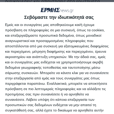
διευκρινίσεις και απαντήσεις στα ερωτήματα
των Συμβούλων και των παρευρισκομένων.
Σεβόμαστε την ιδιωτικότητά σας
Για ακόμη μία φορά, απουσίαζε κάποιος
Εμείς και οι συνεργάτες μας αποθηκεύουμε και/ή έχουμε
εκπρόσωπος του Λιμενικού Ταμείου, γεγονός που
πρόσβαση σε πληροφορίες σε μια συσκευή, όπως τα cookies,
προκάλεσε σχόλια και προβληματισμό, δεδομένου
και επεξεργαζόμαστε προσωπικά δεδομένα, όπως μοναδικοί
αναγνωριστικοί και προσαρμοσμένες πληροφορίες που
ότι αρκετά από τα θέματα που συζητήθηκαν
αποστέλλονται από μια συσκευή για εξατομικευμένες διαφημίσεις
σχετίζονται άμεσα με την παραλιακή ζώνη και
και περιεχόμενο, μέτρηση διαφήμισης και περιεχομένου, έρευνα
τις παρεμβάσεις που απαιτούνται εκεί.
ακροατηρίου και ανάπτυξη υπηρεσιών.
Με την άδειά σας, εμείς
και οι συνεργάτες μας ενδέχεται να χρησιμοποιήσουμε ακριβή
δεδομένα γεωγραφικής τοποθεσίας και ταυτοποίησης μέσω
Κατά τη διάρκεια της συνεδρίασης, τέθηκαν προς
σάρωσης συσκευών. Μπορείτε να κάνετε κλικ για να συναινέσετε
συζήτηση σημαντικά ζητήματα που αφορούν τον
στην επεξεργασία από εμάς και τους συνεργάτες μας όπως
περιγράφεται παραπάνω. Εναλλακτικά, μπορείτε να αποκτήσετε
εξωραϊσμό των δρόμων, το κυκλοφοριακό
πρόσβαση σε πιο λεπτομερείς πληροφορίες και να αλλάξετε τις
πρόβλημα, την δημιουργία και τη λειτουργία
προτιμήσεις σας πριν συναινέσετε ή να αρνηθείτε να
χώρων στάθμευσης, αλλά και τη συνολική εικόνα
συναινέσετε.
Λάβετε υπόψη ότι κάποια επεξεργασία των
προσωπικών σας δεδομένων ενδέχεται να μην απαιτεί τη
της Πόλης.
συγκατάθεσή σας, αλλά έχετε το δικαίωμα να αρνηθείτε αυτήν