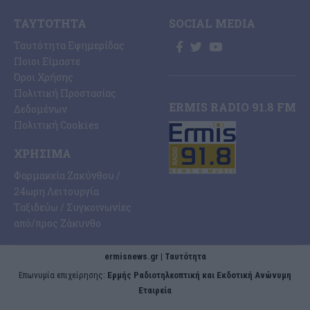
ΤΑΥΤΌΤΗΤΑ
SOCIAL MEDIA
Ταυτότητα Εφημερίδας
Ποιοι Είμαστε
Όροι Χρήσης
Πολιτική Προστασίας
ERMIS RADIO 91.8 FM
Δεδομένων
Πολιτική Cookies
ΧΡΉΣΙΜΑ
Φαρμακεία Ζακύνθου /
24ωρη Λειτουργία
Ταξιδεύω / Συγκοινωνίες
από/προς Ζάκυνθο
ermisnews.gr | Ταυτότητα
Eπωνυμία επιχείρησης:
Ερμής Ραδιοτηλεοπτική και Εκδοτική Ανώνυμη
Εταιρεία