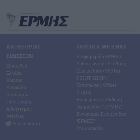
ΚΑΤΗΓΟΡΊΕΣ
ΣΧΕΤΙΚΆ ΜΕ ΕΜΆΣ
ΕΙΔΉΣΕΩΝ
Η Εφημερίδα ΕΡΜΗΣ
Ραδιοφωνικός Σταθμός
Ζάκυνθος
Ermis Radio 91.8 fm
Ελλάδα
PRINT SHOP /
Κόσμος
Εκτυπώσεις Offset –
Κοινωνία
Digital
Οικονομία
Ηλεκτρονική Έκδοση
Πολιτισμός
Εφημερίδας “ΕΡΜΗΣ”
Αθλητισμός
Συνδρομές Εφημερίδας
Αγγελίες
“ΕΡΜΗΣ”
Ermis Radio
Επικοινωνία