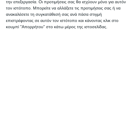
την επεξεργασία. Οι προτιμήσεις σας θα ισχύουν μόνο για αυτόν
Ιδιαίτερο ενδιαφέρον προκάλεσε η αναλυτική
τον ιστότοπο. Μπορείτε να αλλάξετε τις προτιμήσεις σας ή να
ανακαλέσετε τη συγκατάθεσή σας ανά πάσα στιγμή
ενημέρωση που παρείχε ο Διοικητής της
επιστρέφοντας σε αυτόν τον ιστότοπο και κάνοντας κλικ στο
Τροχαίας, κ. Νεκτάριος Τσώλος, ο οποίος
κουμπί "Απορρήτου" στο κάτω μέρος της ιστοσελίδας.
παρουσίασε στοιχεία σχετικά με τις παρεμβάσεις
που έχουν γίνει, τις κλήσεις που έχουν επιβληθεί
για παραβάσεις, καθώς και την πορεία εφαρμογής
των φάσεων της κυκλοφοριακής μελέτης.
Η τοποθέτησή του βοήθησε να δοθεί μια σαφής
εικόνα για τις ενέργειες που βρίσκονται σε
εξέλιξη, αλλά και για τις δυσκολίες που
αντιμετωπίζονται στην πράξη.
Η συνεδρίαση ολοκληρώθηκε σε κλίμα γόνιμου
διαλόγου, με τους κατοίκους να εκφράζουν τις
ανησυχίες και τις προτάσεις τους, και τα μέλη