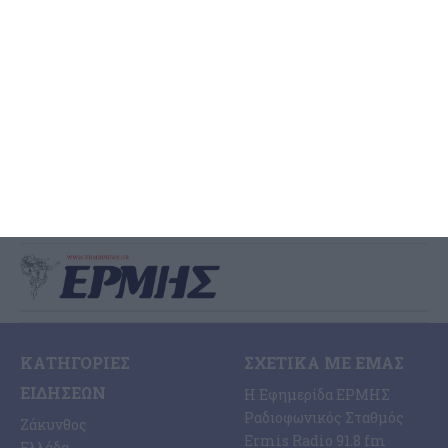
ανακοίνωσε ο Βουλευτής
Ζακύνθου
Πάνω από 3 εκατομμύρια ευρώ για την αναβάθμιση του Βιολογικού
ανακοίνωσε ο Βουλευτής Διονύσης Ακτύπης που γνωστοποίησε τα
ακόλουθα: Έργα συνολικού ύψους άνω των 3
…
7 Αυγούστου 2026
ΚΑΤΗΓΟΡΊΕΣ
ΣΧΕΤΙΚΆ ΜΕ ΕΜΆΣ
ΕΙΔΉΣΕΩΝ
Η Εφημερίδα ΕΡΜΗΣ
Ραδιοφωνικός Σταθμός
Ζάκυνθος
Ermis Radio 91.8 fm
Ελλάδα