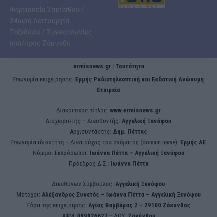
Φαρμακεία Ζακύνθου /
24ωρη Λειτουργία
Ταξιδεύω / Συγκοινωνίες
από/προς Ζάκυνθο
ermisnews.gr | Ταυτότητα
Eπωνυμία επιχείρησης:
Ερμής Ραδιοτηλεοπτική και Εκδοτική Ανώνυμη
Εταιρεία
Διακριτικός τίτλος:
www.ermisnews.gr
Διαχειριστής – Διευθυντής:
Αγγελική Ξενόφου
Αρχισυντάκτης:
Δημ. Πέττας
Επωνυμία ιδιοκτήτη – Δικαιούχος του ονόματος (domain name):
Ερμής ΑΕ
Νόμιμοι Εκπρόσωποι:
Iωάννα Πέττα – Αγγελική Ξενόφου
Πρόεδρος Δ.Σ.:
Iωάννα Πέττα
Διευθύνων Σύμβουλος:
Αγγελική Ξενόφου
Μέτοχοι:
Αλέξανδρος Συνετός – Iωάννα Πέττα – Αγγελική Ξενόφου
Έδρα της επιχείρησης:
Aγίας Βαρβάρας 2 – 29100 Ζάκυνθος
ΑΦΜ:
099926627
– ΔΟΥ:
Ζακύνθου