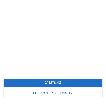
Οι καταπατήσεις σε αιγιαλούς
και πλατείες στο στόχαστρο
των υπηρεσιών στη Ζάκυνθο.
Τα προβλήματα της καταπάτησης δημοσίων χώρων έχουν αρχίσει
και μπαίνουν στο στόχαστρο των αρμοδίων υπηρεσιών μετά από
καταγγελίες πολιτών που γίνονται πλέον ακόμα και ανώνυμη
…
9 Αυγούστου 2026
ΣΥΜΦΩΝΩ
ΠΕΡΙΣΣΟΤΕΡΕΣ ΕΠΙΛΟΓΕΣ