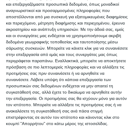
και επεξεργαζόμαστε προσωπικά δεδομένα, όπως μοναδικοί
Ζακύνθου, μίλησε στον –Ε- σχετικά με την
αναγνωριστικοί και προσαρμοσμένες πληροφορίες που
ης
ολοκλήρωση της 1
φάσης της μυοκτονίας στα
αποστέλλονται από μια συσκευή για εξατομικευμένες διαφημίσεις
χωριά του νησιού:
και περιεχόμενο, μέτρηση διαφήμισης και περιεχομένου, έρευνα
ακροατηρίου και ανάπτυξη υπηρεσιών.
Με την άδειά σας, εμείς
και οι συνεργάτες μας ενδέχεται να χρησιμοποιήσουμε ακριβή
η
«Η ENTOM-GROUP ολοκλήρωσε την 1
φάση της
δεδομένα γεωγραφικής τοποθεσίας και ταυτοποίησης μέσω
μυοκτονίας στη Ζάκυνθο. Αυτή η διαδικασία
σάρωσης συσκευών. Μπορείτε να κάνετε κλικ για να συναινέσετε
βρίσκεται υπό την αιγίδα της Περιφερειακής
στην επεξεργασία από εμάς και τους συνεργάτες μας όπως
περιγράφεται παραπάνω. Εναλλακτικά, μπορείτε να αποκτήσετε
Ενότητας Ζακύνθου. Εγώ προχώρησα σε κάποια
πρόσβαση σε πιο λεπτομερείς πληροφορίες και να αλλάξετε τις
συμπεράσματα μετά από το πέρασμά μου από τις
προτιμήσεις σας πριν συναινέσετε ή να αρνηθείτε να
κοινότητας. Έτσι, διαπίστωσα ότι υπάρχουν
συναινέσετε.
Λάβετε υπόψη ότι κάποια επεξεργασία των
προσωπικών σας δεδομένων ενδέχεται να μην απαιτεί τη
κάποια σημεία στην επαρχία όπου φτάνει έως και
συγκατάθεσή σας, αλλά έχετε το δικαίωμα να αρνηθείτε αυτήν
το 90% το πρόβλημα.
την επεξεργασία. Οι προτιμήσεις σας θα ισχύουν μόνο για αυτόν
τον ιστότοπο. Μπορείτε να αλλάξετε τις προτιμήσεις σας ή να
ανακαλέσετε τη συγκατάθεσή σας ανά πάσα στιγμή
Για παράδειγμα, χρειάζεται ξανά εφαρμογή η
επιστρέφοντας σε αυτόν τον ιστότοπο και κάνοντας κλικ στο
Μπόχαλη όπου το πρόβλημα είναι στο 80%. Η
κουμπί "Απορρήτου" στο κάτω μέρος της ιστοσελίδας.
περιοχή του Αγίου Κήρυκα έχει μεγάλο θέμα.