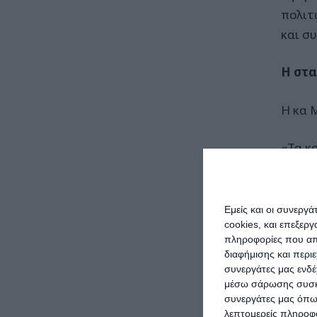
πολιτ
και σ
Η στ
Η κα 
«Τα κ
εκλογ
παροχ
τους 
Εμείς και οι συνεργ
αναγέ
cookies, και επεξε
πληροφορίες που απο
οι με
διαφήμισης και περι
παραμ
συνεργάτες μας ενδέ
μέσω σάρωσης συσκευ
συνεργάτες μας όπω
Η ομι
λεπτομερείς πληροφορ