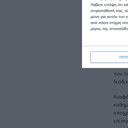
Λάβετε υπόψη ότι κά
Η κα 
συγκατάθεσή σας, αλ
μόνο για αυτόν τον 
Συνέδ
ανά πάσα στιγμή επι
μέρος της ιστοσελίδα
«Κατά
που θ
κοινων
πολιτ
ΠΕΡΙ
δικαι
που λ
διαδι
Αναφέ
καθημ
υποχρ
επίση