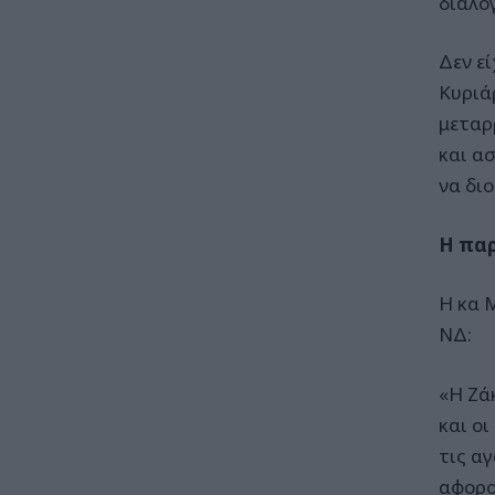
διαλό
Δεν ε
Κυριά
μεταρ
και ασ
να δι
Η παρ
Η κα 
ΝΔ:
«Η Ζά
και ο
τις α
αφορο