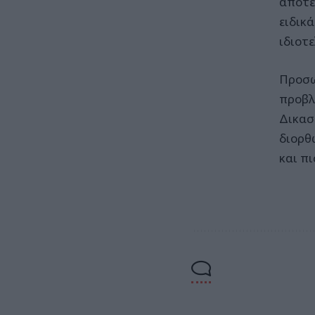
αποτέ
ειδικ
ιδιοτ
Προσω
προβλ
Δικασ
διορθ
και π