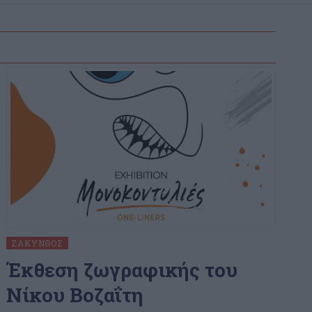
ΖΆΚΥΝΘΟΣ
Έκθεση ζωγραφικής του
Νίκου Βοζαΐτη