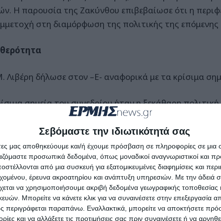
ών. Η παρουσία της Ζακύνθου επιβεβαίωσε ότι η περιφέ
υμμετοχή στη διαμόρφωση της πολιτικής της επόμενης 
αθερότητα
Μ. Λιβέρη δήλωσε στον –Ε- αναφορικά με τα κρίσιμα σημ
ρίσιμα σημεία του συνεδρίου ήταν η ξεκάθαρη πολιτική
ές του 2027, η έμφαση στη σταθερότητα και η απόρριψ
ολογίας. Παράλληλα, παρουσιάστηκε το νέο «συμβόλα
Σεβόμαστε την ιδιωτικότητά σας
πολίτες, με προτεραιότητες την ευημερία, την ασφάλεια
άτες μας αποθηκεύουμε και/ή έχουμε πρόσβαση σε πληροφορίες σε μια
ννηση της χώρας. Ιδιαίτερη βαρύτητα είχε επίσης η α
ργαζόμαστε προσωπικά δεδομένα, όπως μοναδικοί αναγνωριστικοί και 
στέλλονται από μια συσκευή για εξατομικευμένες διαφημίσεις και περ
ταρρυθμίσεις με σοβαρότητα και ρεαλισμό, απέναντι σε
εχομένου, έρευνα ακροατηρίου και ανάπτυξη υπηρεσιών.
Με την άδειά σα
ένουν εγκλωβισμένες σε ξεπερασμένα συνθήματα άλλω
χεται να χρησιμοποιήσουμε ακριβή δεδομένα γεωγραφικής τοποθεσίας 
ών. Μπορείτε να κάνετε κλικ για να συναινέσετε στην επεξεργασία απ
ς περιγράφεται παραπάνω. Εναλλακτικά, μπορείτε να αποκτήσετε πρό
λία
ίες και να αλλάξετε τις προτιμήσεις σας πριν συναινέσετε ή να αρνηθεί