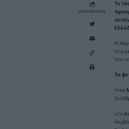
Το 16
προηγ
ΔΙΑΜΟΙΡΑΣΜΟΣ
συνάν
Ελλά
Η παρ
στα μ
που α
Το φε
Η κα
Μ
Συνέδ
«Το φ
λαμβά