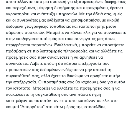
αποστέλλονται από μια συσκευή για εξατομικευμένες διαφημίσεις
ηλεκτρονικού φακέλου. Αυτή ήταν η ουσία της
και περιεχόμενο, μέτρηση διαφήμισης και περιεχομένου, έρευνα
ακροατηρίου και ανάπτυξη υπηρεσιών.
Με την άδειά σας, εμείς
επίσκεψης. Έγινε μια παρουσίαση από την ομάδα
και οι συνεργάτες μας ενδέχεται να χρησιμοποιήσουμε ακριβή
εργασίας. Ουσιαστικά τέθηκαν ζητήματα αρκετά
δεδομένα γεωγραφικής τοποθεσίας και ταυτοποίησης μέσω
σοβαρά και φλέγοντα από τον Δικηγορικό Σύλλογο, τα
σάρωσης συσκευών. Μπορείτε να κάνετε κλικ για να συναινέσετε
στην επεξεργασία από εμάς και τους συνεργάτες μας όπως
οποία αφορούν και τη λειτουργία του δικαστηρίου και
περιγράφεται παραπάνω. Εναλλακτικά, μπορείτε να αποκτήσετε
άλλα θέματα που εκκρεμούν εδώ και πάρα πολλές
πρόσβαση σε πιο λεπτομερείς πληροφορίες και να αλλάξετε τις
δεκαετίες για τη Ζάκυνθο.
Να σας τα βάλω σε μια
προτιμήσεις σας πριν συναινέσετε ή να αρνηθείτε να
συναινέσετε.
Λάβετε υπόψη ότι κάποια επεξεργασία των
σειρά.
προσωπικών σας δεδομένων ενδέχεται να μην απαιτεί τη
συγκατάθεσή σας, αλλά έχετε το δικαίωμα να αρνηθείτε αυτήν
Πρώτα απ’ όλα, το θέμα της ψηφιακής δικαιοσύνης,
την επεξεργασία. Οι προτιμήσεις σας θα ισχύουν μόνο για αυτόν
τον ιστότοπο. Μπορείτε να αλλάξετε τις προτιμήσεις σας ή να
ήταν και το κύριο μέρος της ενημέρωσης που έγινε.
ανακαλέσετε τη συγκατάθεσή σας ανά πάσα στιγμή
Παρουσιάστηκε ο ψηφιακός μετασχηματισμός και η
επιστρέφοντας σε αυτόν τον ιστότοπο και κάνοντας κλικ στο
δικαιοσύνη μπαίνει σε μια νέα εποχή. Είναι μια εξέλιξη
κουμπί "Απορρήτου" στο κάτω μέρος της ιστοσελίδας.
η οποία είχε χαιρετιστεί από την Ολομέλεια των
Δικηγορικών Συλλόγων πριν από δύο χρόνια και
ασφαλώς είναι κάτι το οποίο είναι επιδιωκόμενο με