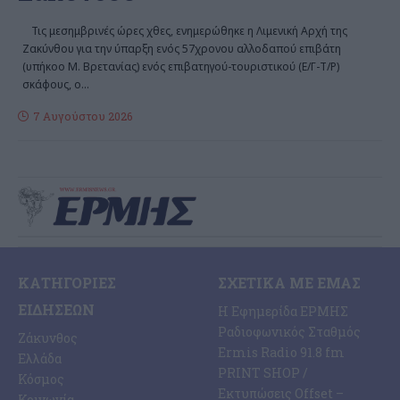
Τις μεσημβρινές ώρες χθες, ενημερώθηκε η Λιμενική Αρχή της
Ζακύνθου για την ύπαρξη ενός 57χρονου αλλοδαπού επιβάτη
(υπήκοο Μ. Βρετανίας) ενός επιβατηγού-τουριστικού (Ε/Γ-Τ/Ρ)
σκάφους, ο
…
7 Αυγούστου 2026
ΚΑΤΗΓΟΡΊΕΣ
ΣΧΕΤΙΚΆ ΜΕ ΕΜΆΣ
ΕΙΔΉΣΕΩΝ
Η Εφημερίδα ΕΡΜΗΣ
Ραδιοφωνικός Σταθμός
Ζάκυνθος
Ermis Radio 91.8 fm
Ελλάδα
PRINT SHOP /
Κόσμος
Εκτυπώσεις Offset –
Κοινωνία