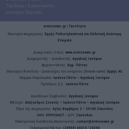
Ταξιδεύω / Συγκοινωνίες
από/προς Ζάκυνθο
ermisnews.gr | Ταυτότητα
Eπωνυμία επιχείρησης:
Ερμής Ραδιοτηλεοπτική και Εκδοτική Ανώνυμη
Εταιρεία
Διακριτικός τίτλος:
www.ermisnews.gr
Διαχειριστής – Διευθυντής:
Αγγελική Ξενόφου
Αρχισυντάκτης:
Δημ. Πέττας
Επωνυμία ιδιοκτήτη – Δικαιούχος του ονόματος (domain name):
Ερμής ΑΕ
Νόμιμοι Εκπρόσωποι:
Iωάννα Πέττα – Αγγελική Ξενόφου
Πρόεδρος Δ.Σ.:
Iωάννα Πέττα
Διευθύνων Σύμβουλος:
Αγγελική Ξενόφου
Μέτοχοι:
Αλέξανδρος Συνετός – Iωάννα Πέττα – Αγγελική Ξενόφου
Έδρα της επιχείρησης:
Aγίας Βαρβάρας 2 – 29100 Ζάκυνθος
ΑΦΜ:
099926627
– ΔΟΥ:
Ζακύνθου
Ηλεκτρονική διεύθυνση επικοινωνίας:
contact@ermisnews.gr
Tηλεφωνικό Κέντρο:
(26950) 44414 / 24206