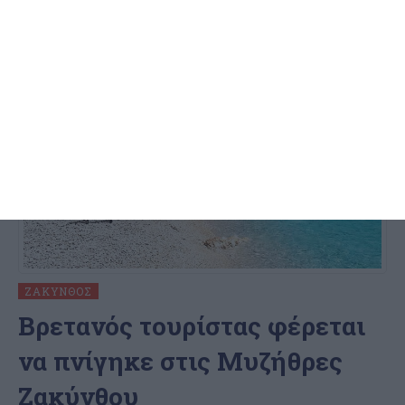
7 Αυγούστου 2026
ΖΆΚΥΝΘΟΣ
Bρετανός τουρίστας φέρεται
να πνίγηκε στις Μυζήθρες
Ζακύνθου