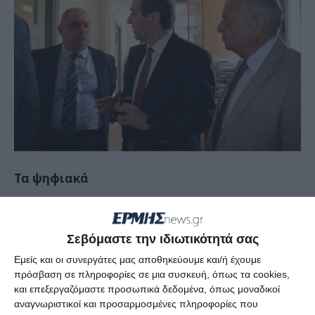
Τα ψηφιακά
Ο Πρόεδρος του Δικηγορικού Συλλόγου Γιάννης
Γιατράς μίλησε στην εφημερίδα ΕΡΜΗΣ για την
Σεβόμαστε την ιδιωτικότητά σας
επίσκεψη του υφυπουργού Δικαιοσύνης Γιάννη
Εμείς και οι συνεργάτες μας αποθηκεύουμε και/ή έχουμε
Μπούγα και τόνισε:
«Η επίσκεψη του Υφυπουργού
πρόσβαση σε πληροφορίες σε μια συσκευή, όπως τα cookies,
και επεξεργαζόμαστε προσωπικά δεδομένα, όπως μοναδικοί
Δικαιοσύνης αφορούσε την παρουσίαση του
αναγνωριστικοί και προσαρμοσμένες πληροφορίες που
ψηφιακού μετασχηματισμού της δικαιοσύνης και του