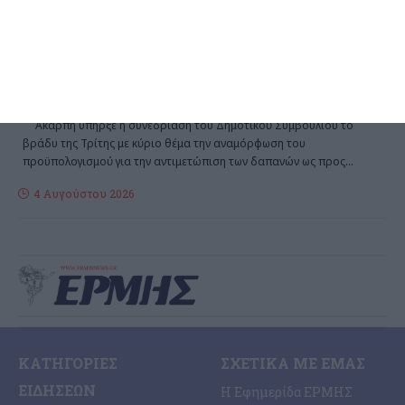
του Δημοτικού Συμβουλίου
Ζακύνθου για τα έργα στο
Δημοτικό στάδιο
΄Aκαρπη υπήρξε η συνεδρίαση του Δημοτικού Συμβουλίου το
βράδυ της Τρίτης με κύριο θέμα την αναμόρφωση του
προϋπολογισμού για την αντιμετώπιση των δαπανών ως προς
…
4 Αυγούστου 2026
ΚΑΤΗΓΟΡΊΕΣ
ΣΧΕΤΙΚΆ ΜΕ ΕΜΆΣ
ΕΙΔΉΣΕΩΝ
Η Εφημερίδα ΕΡΜΗΣ