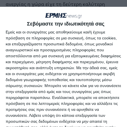
ανεργίας η χώρα είχε τη δεύτερη καλύτερη
επίδοση στην Ευρώπη. Και η ύφεση περιορίστηκε
στο 8,2%, κόντρα στις μίζερες προβλέψεις της
Σεβόμαστε την ιδιωτικότητά σας
αντιπολίτευσης. Στόχος μας, τώρα, είναι ο
Εμείς και οι συνεργάτες μας αποθηκεύουμε και/ή έχουμε
κόσμος της παραγωγής να μείνει όρθιος μέχρι το
πρόσβαση σε πληροφορίες σε μια συσκευή, όπως τα cookies,
τέλος της δοκιμασίας. Κάνοντας, έτσι, πιο
και επεξεργαζόμαστε προσωπικά δεδομένα, όπως μοναδικοί
αναγνωριστικοί και προσαρμοσμένες πληροφορίες που
σίγουρα τα πρώτα του βήματα στην επόμενη
αποστέλλονται από μια συσκευή για εξατομικευμένες διαφημίσεις
μέρα.
και περιεχόμενο, μέτρηση διαφήμισης και περιεχομένου, έρευνα
ακροατηρίου και ανάπτυξη υπηρεσιών.
Με την άδειά σας, εμείς
και οι συνεργάτες μας ενδέχεται να χρησιμοποιήσουμε ακριβή
Σήμερα, λοιπόν, μπορώ να ανακοινώσω μία νέα
δεδομένα γεωγραφικής τοποθεσίας και ταυτοποίησης μέσω
δέσμη μέτρων τόνωσης τα οποία θα
σάρωσης συσκευών. Μπορείτε να κάνετε κλικ για να συναινέσετε
ανακουφίσουν περισσότερες από 500.000
στην επεξεργασία από εμάς και τους συνεργάτες μας όπως
περιγράφεται παραπάνω. Εναλλακτικά, μπορείτε να αποκτήσετε
επιχειρήσεις, ελεύθερους επαγγελματίες και
πρόσβαση σε πιο λεπτομερείς πληροφορίες και να αλλάξετε τις
εκατομμύρια εργαζόμενους», υπογραμμίζει.
προτιμήσεις σας πριν συναινέσετε ή να αρνηθείτε να
συναινέσετε.
Λάβετε υπόψη ότι κάποια επεξεργασία των
Ο Κυριάκος Μητσοτάκης αναφέρει αναλυτικά ότι
προσωπικών σας δεδομένων ενδέχεται να μην απαιτεί τη