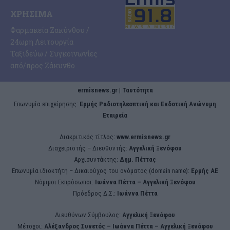
ΧΡΉΣΙΜΑ
Φαρμακεία Ζακύνθου /
24ωρη Λειτουργία
Ταξιδεύω / Συγκοινωνίες
από/προς Ζάκυνθο
ermisnews.gr | Ταυτότητα
Eπωνυμία επιχείρησης:
Ερμής Ραδιοτηλεοπτική και Εκδοτική Ανώνυμη
Εταιρεία
Διακριτικός τίτλος:
www.ermisnews.gr
Διαχειριστής – Διευθυντής:
Αγγελική Ξενόφου
Αρχισυντάκτης:
Δημ. Πέττας
Επωνυμία ιδιοκτήτη – Δικαιούχος του ονόματος (domain name):
Ερμής ΑΕ
Νόμιμοι Εκπρόσωποι:
Iωάννα Πέττα – Αγγελική Ξενόφου
Πρόεδρος Δ.Σ.:
Iωάννα Πέττα
Διευθύνων Σύμβουλος:
Αγγελική Ξενόφου
Μέτοχοι:
Αλέξανδρος Συνετός – Iωάννα Πέττα – Αγγελική Ξενόφου