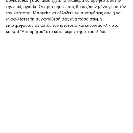
συγκατάθεσή σας, αλλά έχετε το δικαίωμα να αρνηθείτε αυτήν
οι ρυθμίσεις ξεδιπλώνονται σε έξι πεδία:
την επεξεργασία. Οι προτιμήσεις σας θα ισχύουν μόνο για αυτόν
τον ιστότοπο. Μπορείτε να αλλάξετε τις προτιμήσεις σας ή να
«Πρώτον, τον Απρίλιο εγκαινιάζεται ο 7ος κύκλος
ανακαλέσετε τη συγκατάθεσή σας ανά πάσα στιγμή
επιστρέφοντας σε αυτόν τον ιστότοπο και κάνοντας κλικ στο
χρηματοδότησης της Επιστρεπτέας
κουμπί "Απορρήτου" στο κάτω μέρος της ιστοσελίδας.
Προκαταβολής για τις επιχειρήσεις που είχαν
μειωμένο τζίρο από τον Ιανουάριο έως τον
Μάρτιο. Θα είναι διευρυμένος, περιλαμβάνοντας
όλους όσοι πλήττονται, όπως το λιανεμπόριο,
την εστίαση και κλάδους όπου εφαρμόστηκαν
περιορισμοί. Αλλά και με αυξημένη ενίσχυση: Τα
ποσά θα ξεκινούν από 1.000 ευρώ για έναν
αυτοαπασχολούμενο και θα φτάνουν έως τις
100.000 ευρώ.
Δεύτερον, η απαλλαγή από 30% μέχρι και 50%
της αποπληρωμής της Επιστρεπτέας