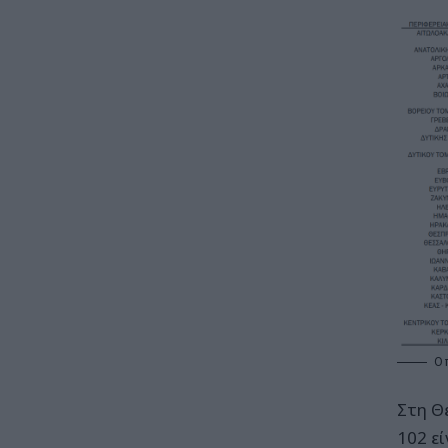
Ο 
Στη Θ
102 εί