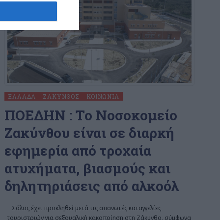
ΕΛΛΆΔΑ
ΖΆΚΥΝΘΟΣ
ΚΟΙΝΩΝΊΑ
ΠΟΕΔΗΝ : To Νοσοκομείο
Ζακύνθου είναι σε διαρκή
εφημερία από τροχαία
ατυχήματα, βιασμούς και
δηλητηριάσεις από αλκοόλ
Σάλος έχει προκληθεί μετά τις απανωτές καταγγελίες
τουριστριών για σεξουαλική κακοποίηση στη Ζάκυνθο, σύμφωνα