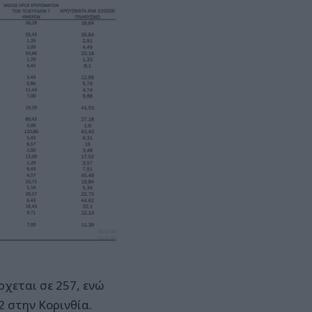
χεται σε 257, ενώ
2 στην Κορινθία.