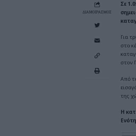
Σε 1.
σημει
ΔΙΑΜΟΙΡΑΣΜΟΣ
καταγ
Για τ
στο κ
καταγ
στον 
Από τ
εισαγ
της χ
Η κατ
Ενότη