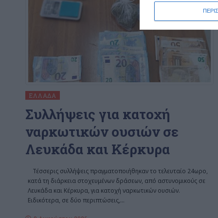
ΠΕΡΙ
ΕΛΛΆΔΑ
Συλλήψεις για κατοχή
ναρκωτικών ουσιών σε
Λευκάδα και Κέρκυρα
Τέσσερις συλλήψεις πραγματοποιήθηκαν το τελευταίο 24ωρο,
κατά τη διάρκεια στοχευμένων δράσεων, από αστυνομικούς σε
Λευκάδα και Κέρκυρα, για κατοχή ναρκωτικών ουσιών.
Ειδικότερα, σε δύο περιπτώσεις,
…