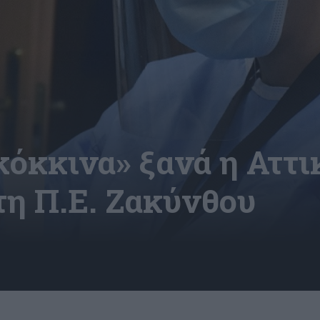
κόκκινα» ξανά η Αττικ
τη Π.Ε. Ζακύνθου