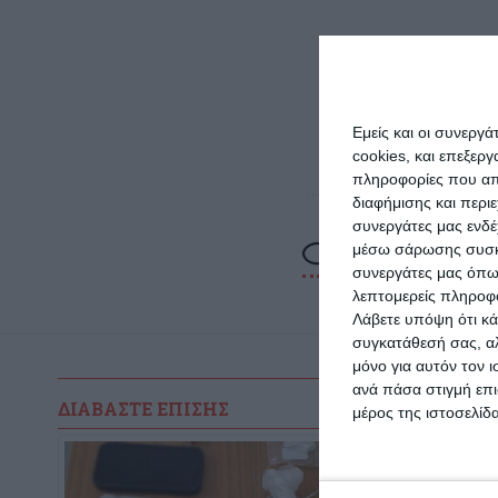
Πηγή: 
Ακολο
Εμείς και οι συνεργ
νέα απ
cookies, και επεξε
πληροφορίες που απο
διαφήμισης και περι
συνεργάτες μας ενδέ
μέσω σάρωσης συσκευ
συνεργάτες μας όπω
λεπτομερείς πληροφορ
Λάβετε υπόψη ότι κά
συγκατάθεσή σας, αλ
μόνο για αυτόν τον 
ανά πάσα στιγμή επι
ΔΙΑΒΆΣΤΕ ΕΠΊΣΗΣ
μέρος της ιστοσελίδα