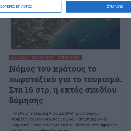
ΣΣΟΤΕΡΕΣ ΕΠΙΛΟΓΕΣ
ΣΥΜΦΩΝΩ
ΕΛΛΆΔΑ
ΖΆΚΥΝΘΟΣ
ΟΙΚΟΝΟΜΊΑ
Nόμος του κράτους το
χωροταξικό για το τουρισμό.
Στα 16 στρ. η εκτός σχεδίου
δόμησης
Με Κοινή Υπουργική Απόφαση (ΚΥΑ) των υπουργών
Περιβάλλοντος και Ενέργειας Σταύρου Παπασταύρου και
Τουρισμού Όλγας Κεφαλογιάννη θεσμοθετείται από σήμερα το
νέο Ειδικό Χωροταξικό Πλαίσιο για
…