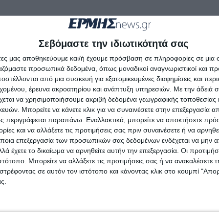
iefimerida.gr
Σεβόμαστε την ιδιωτικότητά σας
υθήστε το
Ermisnews.gr
στο
Google News
για να μαθαίνετ
άτες μας αποθηκεύουμε και/ή έχουμε πρόσβαση σε πληροφορίες σε μια
ό τη Ζάκυνθο, την Ελλάδα και τον κόσμο.
ργαζόμαστε προσωπικά δεδομένα, όπως μοναδικοί αναγνωριστικοί και 
στέλλονται από μια συσκευή για εξατομικευμένες διαφημίσεις και περ
εχομένου, έρευνα ακροατηρίου και ανάπτυξη υπηρεσιών.
Με την άδειά σα
χεται να χρησιμοποιήσουμε ακριβή δεδομένα γεωγραφικής τοποθεσίας 
ών. Μπορείτε να κάνετε κλικ για να συναινέσετε στην επεξεργασία απ
ς περιγράφεται παραπάνω. Εναλλακτικά, μπορείτε να αποκτήσετε πρό
ίες και να αλλάξετε τις προτιμήσεις σας πριν συναινέσετε ή να αρνηθεί
ποια επεξεργασία των προσωπικών σας δεδομένων ενδέχεται να μην απ
λά έχετε το δικαίωμα να αρνηθείτε αυτήν την επεξεργασία. Οι προτιμήσ
ιστότοπο. Μπορείτε να αλλάξετε τις προτιμήσεις σας ή να ανακαλέσετε
στρέφοντας σε αυτόν τον ιστότοπο και κάνοντας κλικ στο κουμπί "Απ
ς.