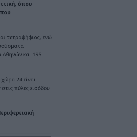
Αττική, όπου
 που
ναι τετραψήφιος, ενώ
κρούσματα
α Αθηνών και 195
 χώρα 24 είναι
 στις πύλες εισόδου
Περιφερειακή