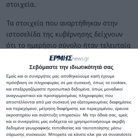
στοιχεία.
Τα στοιχεία που αναρτήθηκαν στην
ιστοσελίδα της κυβέρνησης δείχνουν
ότι το ημερήσιο σύνολο ήταν τελευταία
υψηλότερο στις 28 Ιουνίου, με 901 νέα
κρούσματα.
Σεβόμαστε την ιδιωτικότητά σας
Εμείς και οι συνεργάτες μας αποθηκεύουμε και/ή έχουμε
πρόσβαση σε πληροφορίες σε μια συσκευή, όπως τα cookies,
H Μεγάλη Βρετανία πέρασε σήμερα
και επεξεργαζόμαστε προσωπικά δεδομένα, όπως μοναδικοί
αναγνωριστικοί και προσαρμοσμένες πληροφορίες που
στην τέταρτη θέση της μακάβριας
αποστέλλονται από μια συσκευή για εξατομικευμένες διαφημίσεις
λίστας με τους περισσότερους νεκρούς
και περιεχόμενο, μέτρηση διαφήμισης και περιεχομένου, έρευνα
ακροατηρίου και ανάπτυξη υπηρεσιών.
Με την άδειά σας, εμείς
(45.999) από τον κορωνοϊό, καθώς την
και οι συνεργάτες μας ενδέχεται να χρησιμοποιήσουμε ακριβή
δεδομένα γεωγραφικής τοποθεσίας και ταυτοποίησης μέσω
ξεπέρασε το Μεξικό με έναν μόλις
σάρωσης συσκευών. Μπορείτε να κάνετε κλικ για να συναινέσετε