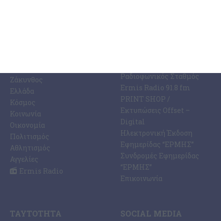
ΚΑΤΗΓΟΡΊΕΣ
ΣΧΕΤΙΚΆ ΜΕ ΕΜΆΣ
ΕΙΔΉΣΕΩΝ
Η Εφημερίδα ΕΡΜΗΣ
Ραδιοφωνικός Σταθμός
Ζάκυνθος
Ermis Radio 91.8 fm
Ελλάδα
PRINT SHOP /
Κόσμος
Εκτυπώσεις Offset –
Κοινωνία
Digital
Οικονομία
Ηλεκτρονική Έκδοση
Πολιτισμός
Εφημερίδας “ΕΡΜΗΣ”
Αθλητισμός
Συνδρομές Εφημερίδας
Αγγελίες
“ΕΡΜΗΣ”
Ermis Radio
Επικοινωνία
ΤΑΥΤΌΤΗΤΑ
SOCIAL MEDIA