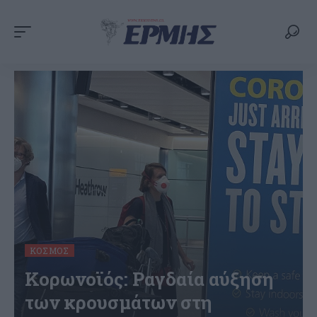
ΚΌΣΜΟΣ
Κορωνοϊός: Ραγδαία αύξηση
των κρουσμάτων στη