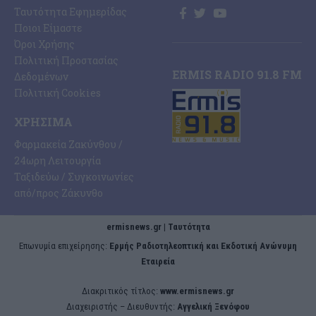
Ταυτότητα Εφημερίδας
Ποιοι Είμαστε
Όροι Χρήσης
Πολιτική Προστασίας
ERMIS RADIO 91.8 FM
Δεδομένων
Πολιτική Cookies
ΧΡΉΣΙΜΑ
Φαρμακεία Ζακύνθου /
24ωρη Λειτουργία
Ταξιδεύω / Συγκοινωνίες
από/προς Ζάκυνθο
ermisnews.gr | Ταυτότητα
Eπωνυμία επιχείρησης:
Ερμής Ραδιοτηλεοπτική και Εκδοτική Ανώνυμη
Εταιρεία
Διακριτικός τίτλος:
www.ermisnews.gr
Διαχειριστής – Διευθυντής:
Αγγελική Ξενόφου