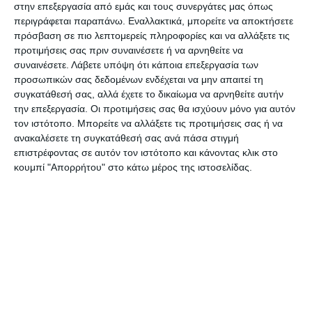
νεκρό περισσότερο (46.000).
στην επεξεργασία από εμάς και τους συνεργάτες μας όπως
περιγράφεται παραπάνω. Εναλλακτικά, μπορείτε να αποκτήσετε
πρόσβαση σε πιο λεπτομερείς πληροφορίες και να αλλάξετε τις
Καραντίνα 14 ημερών για τους
προτιμήσεις σας πριν συναινέσετε ή να αρνηθείτε να
συναινέσετε.
Λάβετε υπόψη ότι κάποια επεξεργασία των
ταξιδιώτες από το Λουξεμβούργο
προσωπικών σας δεδομένων ενδέχεται να μην απαιτεί τη
συγκατάθεσή σας, αλλά έχετε το δικαίωμα να αρνηθείτε αυτήν
την επεξεργασία. Οι προτιμήσεις σας θα ισχύουν μόνο για αυτόν
Παράλληλα η βρετανική κυβέρνηση
τον ιστότοπο. Μπορείτε να αλλάξετε τις προτιμήσεις σας ή να
ανακαλέσετε τη συγκατάθεσή σας ανά πάσα στιγμή
ανακοίνωσε ότι οι ταξιδιώτες που θα
επιστρέφοντας σε αυτόν τον ιστότοπο και κάνοντας κλικ στο
φθάνουν στη Βρετανία από το
κουμπί "Απορρήτου" στο κάτω μέρος της ιστοσελίδας.
Λουξεμβούργο θα πρέπει να μπαίνουν
μόνοι τους σε καραντίνα για 14 ημέρες,
απηχώντας μια απόφαση που είχε
λάβει νωρίτερα σήμερα η
αποκεντρωμένη κυβέρνηση της