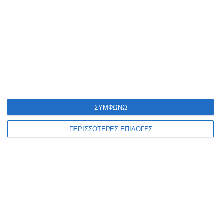
ΣΥΜΦΩΝΩ
ΚΌΣΜΟΣ
ΠΕΡΙΣΣΟΤΕΡΕΣ ΕΠΙΛΟΓΕΣ
Καύσωνας Ευρώπη:
Καταγράφηκαν τουλάχιστον
3.700 επιπλέον θάνατοι
Η Γαλλία, η Ολλανδία και το Βέλγιο κατέγραψαν επιπλέον 3.700
θανάτους στη διάρκεια του καύσωνα του Ιουνίου που έπληξε πολλές