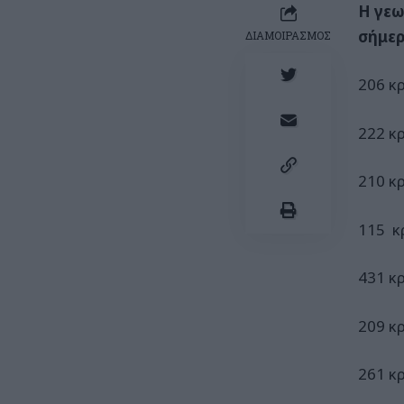
Η γεω
σήμερ
ΔΙΑΜΟΙΡΑΣΜΟΣ
206 κ
222 κ
210 κ
115 κ
431 κ
209 κ
261 κ