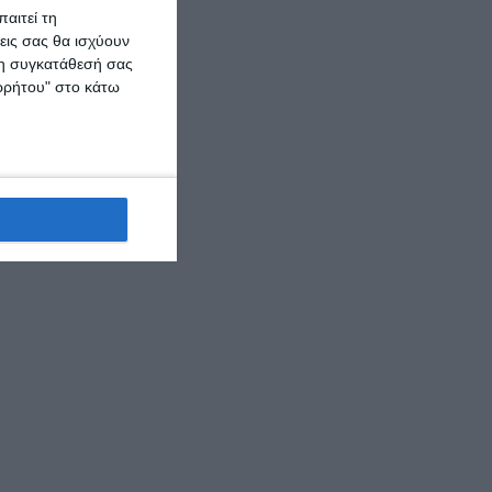
αιτεί τη
εις σας θα ισχύουν
 τη συγκατάθεσή σας
ορρήτου" στο κάτω