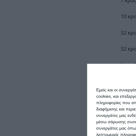
7 κρο
10 κρ
32 κρ
32 κρ
8 κρο
9 κρο
Εμείς και οι συνεργ
cookies, και επεξε
41 κρ
πληροφορίες που απο
διαφήμισης και περι
20 κρ
συνεργάτες μας ενδέ
μέσω σάρωσης συσκευ
συνεργάτες μας όπω
62 κρ
λεπτομερείς πληροφορ