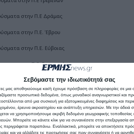
ύσματα στην Π.Ε Γρεβενών
ούσματα στην Π.Ε Δράμας
ούσματα στην Π.Ε. Έβρου
ούσματα στην Π.Ε. Εύβοιας
ύσματα στην Π.Ε. Ευρυτανίας
Σεβόμαστε την ιδιωτικότητά σας
ύσματα στην ΠΕ Ζακύνθου
άτες μας αποθηκεύουμε και/ή έχουμε πρόσβαση σε πληροφορίες σε μια
ργαζόμαστε προσωπικά δεδομένα, όπως μοναδικοί αναγνωριστικοί και 
ούσματα στην Π.Ε. Ηλείας
στέλλονται από μια συσκευή για εξατομικευμένες διαφημίσεις και περ
εχομένου, έρευνα ακροατηρίου και ανάπτυξη υπηρεσιών.
Με την άδειά σα
ούσματα στην Π.Ε Ημαθίας
χεται να χρησιμοποιήσουμε ακριβή δεδομένα γεωγραφικής τοποθεσίας 
ών. Μπορείτε να κάνετε κλικ για να συναινέσετε στην επεξεργασία απ
ς περιγράφεται παραπάνω. Εναλλακτικά, μπορείτε να αποκτήσετε πρό
ούσματα στην ΠΕ Ηρακλείου
ίες και να αλλάξετε τις προτιμήσεις σας πριν συναινέσετε ή να αρνηθεί