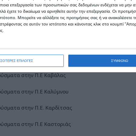
ποια επεξεργασία των προσωπικών σας δεδομένων ενδέχεται να μην απ
ύσματα στην Π.Ε. Θάσου
λά έχετε το δικαίωμα να αρνηθείτε αυτήν την επεξεργασία. Οι προτιμήσ
ιστότοπο. Μπορείτε να αλλάξετε τις προτιμήσεις σας ή να ανακαλέσετε
στρέφοντας σε αυτόν τον ιστότοπο και κάνοντας κλικ στο κουμπί "Απ
ύσματα στην Π.Ε. Θεσπρωτίας
ς.
ύσματα στην Π.Ε. Θήρας
ούσματα στην Π.Ε. Ιωαννίνων
ΣΣΟΤΕΡΕΣ ΕΠΙΛΟΓΕΣ
ΣΥΜΦΩΝΩ
ούσματα στην Π.Ε Καβάλας
ούσματα στην Π.Ε Καλύμνου
ούσματα στην Π.Ε. Καρδίτσας
ούσματα στην Π.Ε Καστοριάς