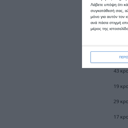
Λάβετε υπόψη ότι κά
5 κρο
συγκατάθεσή σας, αλ
μόνο για αυτόν τον 
ανά πάσα στιγμή επι
5 κρο
μέρος της ιστοσελίδα
2 κρο
41 κρ
ΠΕΡΙ
43 κρ
19 κρ
29 κρ
17 κρ