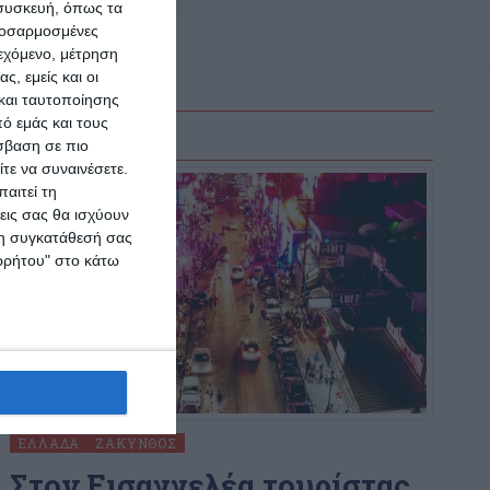
 συσκευή, όπως τα
προσαρμοσμένες
ιεχόμενο, μέτρηση
ς, εμείς και οι
και ταυτοποίησης
ό εμάς και τους
σβαση σε πιο
τε να συναινέσετε.
αιτεί τη
εις σας θα ισχύουν
 τη συγκατάθεσή σας
ορρήτου" στο κάτω
ΕΛΛΆΔΑ
ΖΆΚΥΝΘΟΣ
Στον Εισαγγελέα τουρίστας