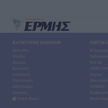
ΚΑΤΗΓΟΡΊΕΣ ΕΙΔΉΣΕΩΝ
ΣΧΕΤΙΚΆ
Ζάκυνθος
Η Εφημερ
Ελλάδα
Ραδιοφωνι
Κόσμος
91.8 fm
Κοινωνία
PRINT SHO
Οικονομία
Digital
Πολιτισμός
Ηλεκτρον
Αθλητισμός
“ΕΡΜΗΣ”
Αγγελίες
Συνδρομέ
Ermis Radio
Επικοινων