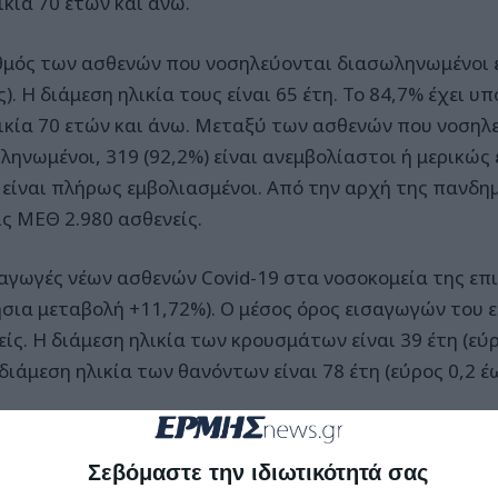
ικία 70 ετών και άνω.
θμός των ασθενών που νοσηλεύονται διασωληνωμένοι ε
). Η διάμεση ηλικία τους είναι 65 έτη. Το 84,7% έχει υ
λικία 70 ετών και άνω. Μεταξύ των ασθενών που νοσηλ
ληνωμένοι, 319 (92,2%) είναι ανεμβολίαστοι ή μερικώς 
) είναι πλήρως εμβολιασμένοι. Από την αρχή της πανδημ
ις ΜΕΘ 2.980 ασθενείς.
σαγωγές νέων ασθενών Covid-19 στα νοσοκομεία της επι
ήσια μεταβολή +11,72%). Ο μέσος όρος εισαγωγών του 
ίς. Η διάμεση ηλικία των κρουσμάτων είναι 39 έτη (εύρ
διάμεση ηλικία των θανόντων είναι 78 έτη (εύρος 0,2 έω
Σεβόμαστε την ιδιωτικότητά σας