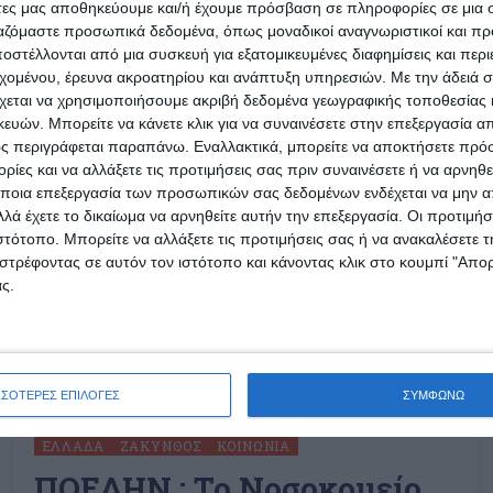
άτες μας αποθηκεύουμε και/ή έχουμε πρόσβαση σε πληροφορίες σε μια
ργαζόμαστε προσωπικά δεδομένα, όπως μοναδικοί αναγνωριστικοί και 
στέλλονται από μια συσκευή για εξατομικευμένες διαφημίσεις και περ
εχομένου, έρευνα ακροατηρίου και ανάπτυξη υπηρεσιών.
Με την άδειά σα
χεται να χρησιμοποιήσουμε ακριβή δεδομένα γεωγραφικής τοποθεσίας 
ών. Μπορείτε να κάνετε κλικ για να συναινέσετε στην επεξεργασία απ
ς περιγράφεται παραπάνω. Εναλλακτικά, μπορείτε να αποκτήσετε πρό
ίες και να αλλάξετε τις προτιμήσεις σας πριν συναινέσετε ή να αρνηθεί
ποια επεξεργασία των προσωπικών σας δεδομένων ενδέχεται να μην απ
λά έχετε το δικαίωμα να αρνηθείτε αυτήν την επεξεργασία. Οι προτιμήσ
ιστότοπο. Μπορείτε να αλλάξετε τις προτιμήσεις σας ή να ανακαλέσετε
στρέφοντας σε αυτόν τον ιστότοπο και κάνοντας κλικ στο κουμπί "Απ
ς.
ΣΣΟΤΕΡΕΣ ΕΠΙΛΟΓΕΣ
ΣΥΜΦΩΝΩ
ΕΛΛΆΔΑ
ΖΆΚΥΝΘΟΣ
ΚΟΙΝΩΝΊΑ
ΠΟΕΔΗΝ : To Νοσοκομείο