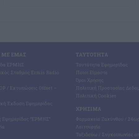
 ΜΕ ΕΜΆΣ
ΤΑΥΤΌΤΗΤΑ
ίδα ΕΡΜΗΣ
Ταυτότητα Εφημερίδας
κός Σταθμός Ermis Radio
Ποιοι Είμαστε
Όροι Χρήσης
P / Εκτυπώσεις Offset –
Πολιτική Προστασίας Δεδο
Πολιτική Cookies
ική Έκδοση Εφημερίδας
ΧΡΉΣΙΜΑ
ς Εφημερίδας “ΕΡΜΗΣ”
Φαρμακεία Ζακύνθου / 24ω
ία
Λειτουργία
Ταξιδεύω / Συγκοινωνίες α