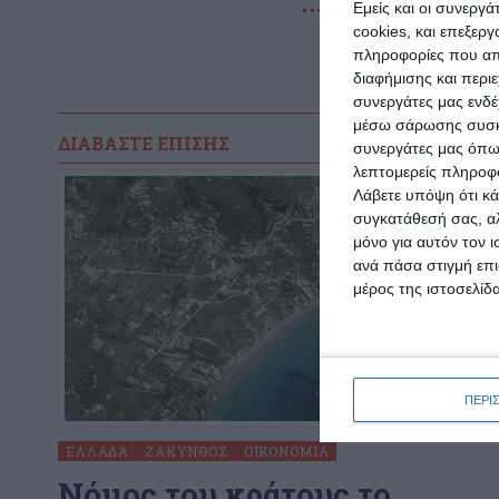
Εμείς και οι συνεργ
cookies, και επεξε
πληροφορίες που απο
διαφήμισης και περι
συνεργάτες μας ενδέ
μέσω σάρωσης συσκευ
ΔΙΑΒΆΣΤΕ ΕΠΊΣΗΣ
συνεργάτες μας όπω
λεπτομερείς πληροφορ
Λάβετε υπόψη ότι κά
συγκατάθεσή σας, αλ
μόνο για αυτόν τον 
ανά πάσα στιγμή επι
μέρος της ιστοσελίδα
ΠΕΡΙ
ΕΛΛΆΔΑ
ΖΆΚΥΝΘΟΣ
ΟΙΚΟΝΟΜΊΑ
Nόμος του κράτους το