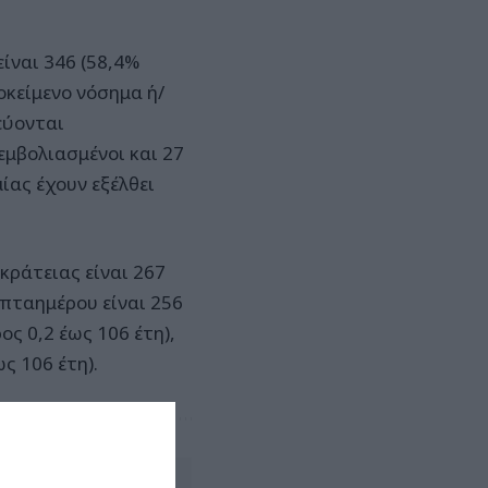
ίναι 346 (58,4%
ποκείμενο νόσημα ή/
εύονται
εμβολιασμένοι και 27
ίας έχουν εξέλθει
κράτειας είναι 267
επταημέρου είναι 256
ος 0,2 έως 106 έτη),
ς 106 έτη).
Αφήστε ένα σχόλιο