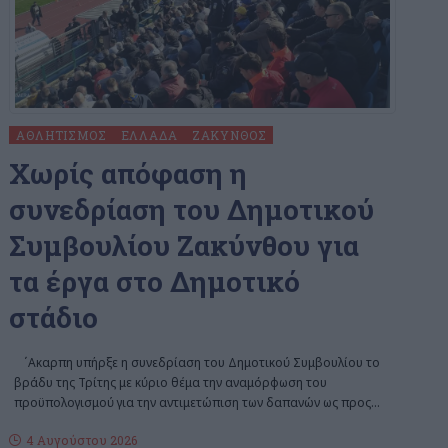
ΑΘΛΗΤΙΣΜΌΣ
ΕΛΛΆΔΑ
ΖΆΚΥΝΘΟΣ
Χωρίς απόφαση η
συνεδρίαση του Δημοτικού
Συμβουλίου Ζακύνθου για
τα έργα στο Δημοτικό
στάδιο
΄Aκαρπη υπήρξε η συνεδρίαση του Δημοτικού Συμβουλίου το
βράδυ της Τρίτης με κύριο θέμα την αναμόρφωση του
προϋπολογισμού για την αντιμετώπιση των δαπανών ως προς
…
4 Αυγούστου 2026