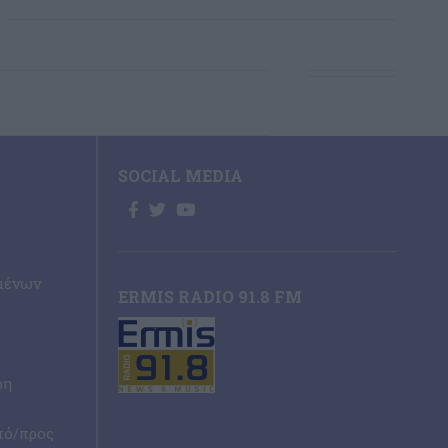
SOCIAL MEDIA
μένων
ERMIS RADIO 91.8 FM
ρη
πό/προς