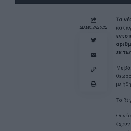
Τα νέ
καταγ
ΔΙΑΜΟΙΡΑΣΜΟΣ
εντοπ
αριθμ
εκ τω
Με βά
θεωρο
με ήδ
To Rt
Οι νέ
έχουν