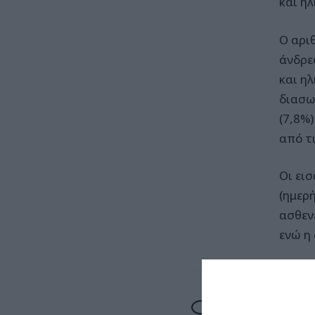
και ηλ
Ο αρι
άνδρες
και η
διασω
(7,8%
από τ
Οι ει
(ημερ
ασθενε
ενώ η 