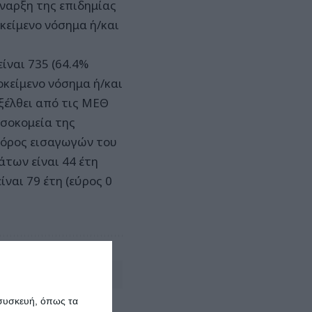
έναρξη της επιδημίας
κείμενο νόσημα ή/και
ίναι 735 (64.4%
ποκείμενο νόσημα ή/και
εξέλθει από τις ΜΕΘ
οσοκομεία της
ς όρος εισαγωγών του
άτων είναι 44 έτη
ίναι 79 έτη (εύρος 0
Αφήστε ένα σχόλιο
 συσκευή, όπως τα