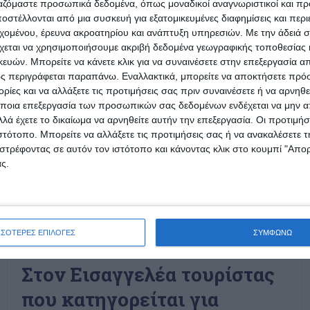
ργαζόμαστε προσωπικά δεδομένα, όπως μοναδικοί αναγνωριστικοί και 
στέλλονται από μια συσκευή για εξατομικευμένες διαφημίσεις και περ
εχομένου, έρευνα ακροατηρίου και ανάπτυξη υπηρεσιών.
Με την άδειά σα
χεται να χρησιμοποιήσουμε ακριβή δεδομένα γεωγραφικής τοποθεσίας 
ών. Μπορείτε να κάνετε κλικ για να συναινέσετε στην επεξεργασία απ
ς περιγράφεται παραπάνω. Εναλλακτικά, μπορείτε να αποκτήσετε πρό
ίες και να αλλάξετε τις προτιμήσεις σας πριν συναινέσετε ή να αρνηθεί
ποια επεξεργασία των προσωπικών σας δεδομένων ενδέχεται να μην απ
λά έχετε το δικαίωμα να αρνηθείτε αυτήν την επεξεργασία. Οι προτιμήσ
ιστότοπο. Μπορείτε να αλλάξετε τις προτιμήσεις σας ή να ανακαλέσετε
στρέφοντας σε αυτόν τον ιστότοπο και κάνοντας κλικ στο κουμπί "Απ
ς.
ΣΣΟΤΕΡΕΣ ΕΠΙΛΟΓΕΣ
ΣΥΜΦΩΝΩ
ΕΛΛΆΔΑ
ΖΆΚΥΝΘΟΣ
Στον Εισαγγελέα τουρίστας
που κατηγορείται για