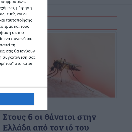
προσαρμοσμένες
ιεχόμενο, μέτρηση
ς, εμείς και οι
και ταυτοποίησης
ό εμάς και τους
σβαση σε πιο
τε να συναινέσετε.
αιτεί τη
εις σας θα ισχύουν
 τη συγκατάθεσή σας
ορρήτου" στο κάτω
ΕΛΛΆΔΑ
ΚΟΙΝΩΝΊΑ
Στους 6 οι θάνατοι στην
Ελλάδα από τον ιό του