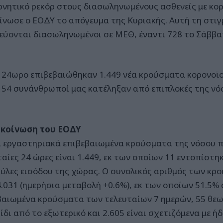
ρνητικό ρεκόρ στους διασωληνωμένους ασθενείς με κο
ίνωσε ο ΕΟΔΥ το απόγευμα της Κυριακής. Αυτή τη στιγ
εύονται διασωληνωμένοι σε ΜΕΘ, έναντι 728 το Σάββα
α 24ωρο επιβεβαιώθηκαν 1.449 νέα κρούσματα κορονοϊού
 54 συνάνθρωποί μας κατέληξαν από επιπλοκές της νό
κοίνωση του ΕΟΔΥ
α εργαστηριακά επιβεβαιωμένα κρούσματα της νόσου 
ταίες 24 ώρες είναι 1.449, εκ των οποίων 11 εντοπίστ
πύλες εισόδου της χώρας. Ο συνολικός αριθμός των κρ
4.031 (ημερήσια μεταβολή +0.6%), εκ των οποίων 51.5% 
βαιωμένα κρούσματα των τελευταίων 7 ημερών, 55 θε
ξίδι από το εξωτερικό και 2.605 είναι σχετιζόμενα με 