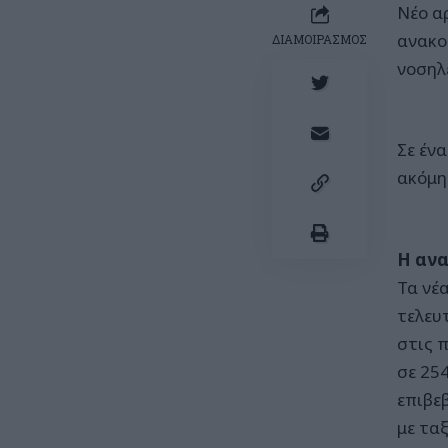
Νέο α
ανακο
ΔΙΑΜΟΙΡΑΣΜΟΣ
νοσηλ
Σε έν
ακόμη
Η ανα
Τα νέ
τελευ
στις 
σε 25
επιβε
με τα