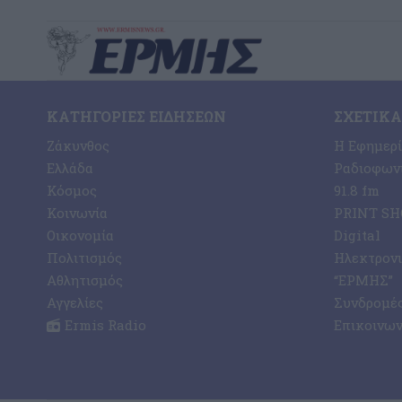
ΚΑΤΗΓΟΡΊΕΣ ΕΙΔΉΣΕΩΝ
ΣΧΕΤΙΚΆ
Ζάκυνθος
Η Εφημερ
Ελλάδα
Ραδιοφωνι
Κόσμος
91.8 fm
Κοινωνία
PRINT SHO
Οικονομία
Digital
Πολιτισμός
Ηλεκτρον
Αθλητισμός
“ΕΡΜΗΣ”
Αγγελίες
Συνδρομέ
Ermis Radio
Επικοινων