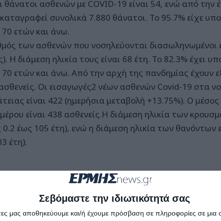
οι θάνατοι ασθενών με COVID-19 είναι 54, ενώ από την 
 καταγραφεί συνολικά 7.880 θάνατοι. Το 95.7% είχε υπο
 70 ετών και άνω.
θμός των ασθενών που νοσηλεύονται διασωληνωμένοι ε
). Η διάμεση ηλικία τους είναι 68 έτη. To 82.3% έχει υ
α 70 ετών και άνω. Από την αρχή της πανδημίας έχουν 
 ασθενείς. Οι εισαγωγές2 νέων ασθενών Covid-19 στα ν
άτειας είναι 422 (ημερήσια μεταβολή +13.75%). Ο μέσο
μέρου είναι 438 ασθενείς.Η διάμεση ηλικία των κρουσμ
 0.2 έως 105 έτη), ενώ η διάμεση ηλικία των θανόντων ε
3 έτη).
Σεβόμαστε την ιδιωτικότητά σας
άτες μας αποθηκεύουμε και/ή έχουμε πρόσβαση σε πληροφορίες σε μια