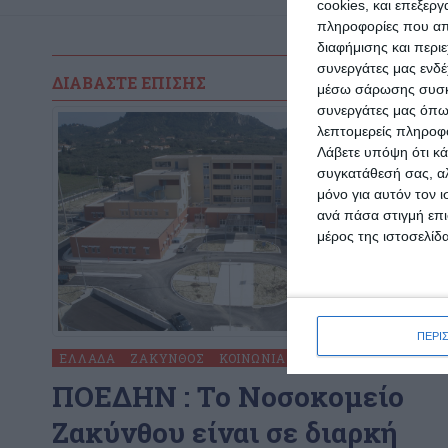
cookies, και επεξε
πληροφορίες που απο
διαφήμισης και περι
συνεργάτες μας ενδέ
ΔΙΑΒΆΣΤΕ ΕΠΊΣΗΣ
μέσω σάρωσης συσκευ
συνεργάτες μας όπω
λεπτομερείς πληροφορ
Λάβετε υπόψη ότι κά
συγκατάθεσή σας, αλ
μόνο για αυτόν τον 
ανά πάσα στιγμή επι
μέρος της ιστοσελίδα
ΠΕΡΙ
ΕΛΛΆΔΑ
ΖΆΚΥΝΘΟΣ
ΚΟΙΝΩΝΊΑ
ΠΟΕΔΗΝ : To Νοσοκομείο
Ζακύνθου είναι σε διαρκή