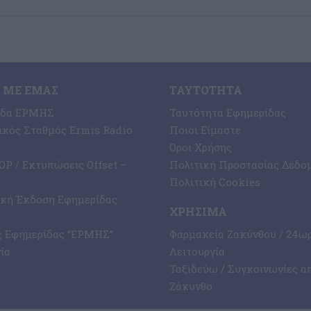
 ΜΕ ΕΜΆΣ
ΤΑΥΤΌΤΗΤΑ
ίδα ΕΡΜΗΣ
Ταυτότητα Εφημερίδας
κός Σταθμός Ermis Radio
Ποιοι Είμαστε
Όροι Χρήσης
P / Εκτυπώσεις Offset –
Πολιτική Προστασίας Δεδο
Πολιτική Cookies
ική Έκδοση Εφημερίδας
ΧΡΉΣΙΜΑ
ς Εφημερίδας “ΕΡΜΗΣ”
Φαρμακεία Ζακύνθου / 24ω
ία
Λειτουργία
Ταξιδεύω / Συγκοινωνίες α
Ζάκυνθο