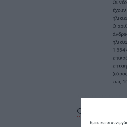
Οι νέ
έχουν
ηλικία
Ο αρι
άνδρες
ηλικί
1.664
επικρ
επταη
(εύρος
έως 10
Εμείς και οι συνεργ