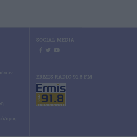
SOCIAL MEDIA
μένων
ERMIS RADIO 91.8 FM
ρη
πό/προς