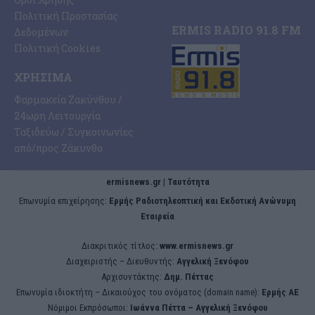
Πολιτική Προστασίας
ERMIS RADIO 91.8 FM
Δεδομένων
Πολιτική Cookies
ΧΡΉΣΙΜΑ
Φαρμακεία Ζακύνθου /
24ωρη Λειτουργία
Ταξιδεύω / Συγκοινωνίες
από/προς Ζάκυνθο
ermisnews.gr | Ταυτότητα
Eπωνυμία επιχείρησης:
Ερμής Ραδιοτηλεοπτική και Εκδοτική Ανώνυμη
Εταιρεία
Διακριτικός τίτλος:
www.ermisnews.gr
Διαχειριστής – Διευθυντής:
Αγγελική Ξενόφου
Αρχισυντάκτης:
Δημ. Πέττας
Επωνυμία ιδιοκτήτη – Δικαιούχος του ονόματος (domain name):
Ερμής ΑΕ
Νόμιμοι Εκπρόσωποι:
Iωάννα Πέττα – Αγγελική Ξενόφου