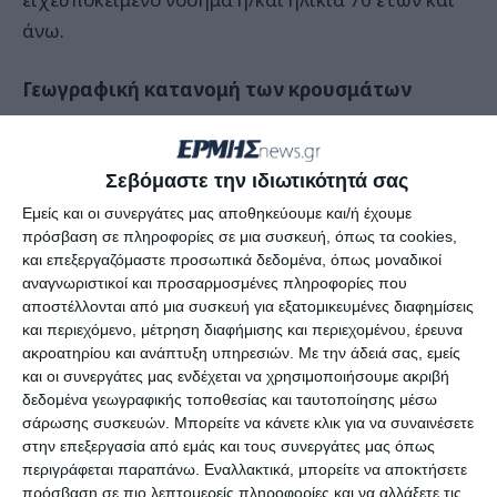
άνω.
Γεωγραφική κατανομή των κρουσμάτων
Η γεωγραφική κατανομή των 1.142 κρουσμάτων
covid-19 που ανακοίνωσε σήμερα ο ΕΟΔΥ έχει ως
Σεβόμαστε την ιδιωτικότητά σας
εξής:
Εμείς και οι συνεργάτες μας αποθηκεύουμε και/ή έχουμε
πρόσβαση σε πληροφορίες σε μια συσκευή, όπως τα cookies,
και επεξεργαζόμαστε προσωπικά δεδομένα, όπως μοναδικοί
82 κρούσματα στην ΠΕ Ανατολικής Αττικής
αναγνωριστικοί και προσαρμοσμένες πληροφορίες που
αποστέλλονται από μια συσκευή για εξατομικευμένες διαφημίσεις
77 κρούσματα στην ΠΕ Βόρειου Τομέα Αθηνών
και περιεχόμενο, μέτρηση διαφήμισης και περιεχομένου, έρευνα
ακροατηρίου και ανάπτυξη υπηρεσιών.
Με την άδειά σας, εμείς
και οι συνεργάτες μας ενδέχεται να χρησιμοποιήσουμε ακριβή
66 κρούσματα στην ΠΕ Δυτικού Τομέα Αθηνών
δεδομένα γεωγραφικής τοποθεσίας και ταυτοποίησης μέσω
σάρωσης συσκευών. Μπορείτε να κάνετε κλικ για να συναινέσετε
33 κρούσματα στην ΠΕ Δυτικής Αττικής
στην επεξεργασία από εμάς και τους συνεργάτες μας όπως
περιγράφεται παραπάνω. Εναλλακτικά, μπορείτε να αποκτήσετε
πρόσβαση σε πιο λεπτομερείς πληροφορίες και να αλλάξετε τις