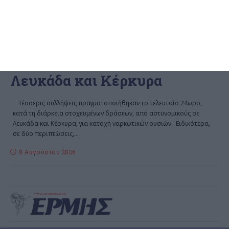
ΕΛΛΆΔΑ
Συλλήψεις για κατοχή
ναρκωτικών ουσιών σε
Λευκάδα και Κέρκυρα
Τέσσερις συλλήψεις πραγματοποιήθηκαν το τελευταίο 24ωρο,
κατά τη διάρκεια στοχευμένων δράσεων, από αστυνομικούς σε
Λευκάδα και Κέρκυρα, για κατοχή ναρκωτικών ουσιών. Ειδικότερα,
σε δύο περιπτώσεις,
…
8 Αυγούστου 2026