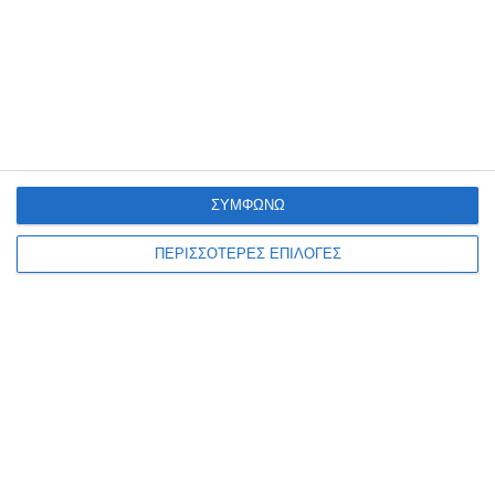
ΔΙΑΒΆΣΤΕ ΕΠΊΣΗΣ
ΣΥΜΦΩΝΩ
ΠΕΡΙΣΣΟΤΕΡΕΣ ΕΠΙΛΟΓΕΣ
ΕΛΛΆΔΑ
ΖΆΚΥΝΘΟΣ
ΟΙΚΟΝΟΜΊΑ
Φορολογικοί έλεγχοι της