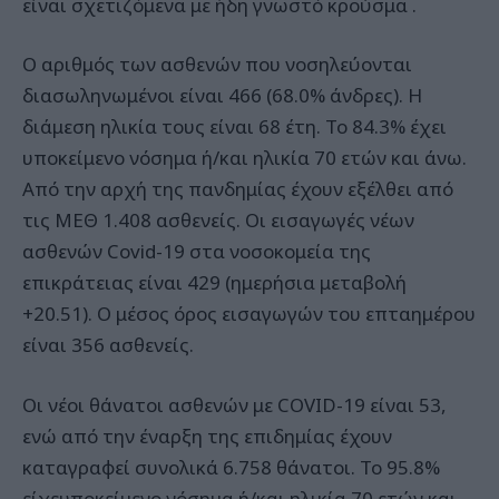
είναι σχετιζόμενα με ήδη γνωστό κρούσμα .
Ο αριθμός των ασθενών που νοσηλεύονται
διασωληνωμένοι είναι 466 (68.0% άνδρες). Η
διάμεση ηλικία τους είναι 68 έτη. To 84.3% έχει
υποκείμενο νόσημα ή/και ηλικία 70 ετών και άνω.
Από την αρχή της πανδημίας έχουν εξέλθει από
τις ΜΕΘ 1.408 ασθενείς. Οι εισαγωγές νέων
ασθενών Covid-19 στα νοσοκομεία της
επικράτειας είναι 429 (ημερήσια μεταβολή
+20.51). Ο μέσος όρος εισαγωγών του επταημέρου
είναι 356 ασθενείς.
Οι νέοι θάνατοι ασθενών με COVID-19 είναι 53,
ενώ από την έναρξη της επιδημίας έχουν
καταγραφεί συνολικά 6.758 θάνατοι. Το 95.8%
είχευποκείμενο νόσημα ή/και ηλικία 70 ετών και