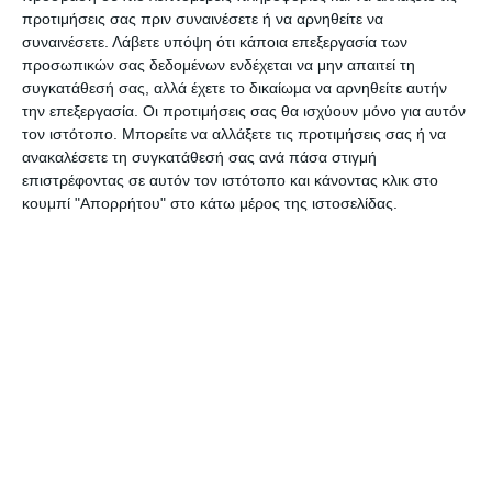
162 κρούσματα στην ΠΕ Κεντρικού Τομέα
προτιμήσεις σας πριν συναινέσετε ή να αρνηθείτε να
Αθηνών
συναινέσετε.
Λάβετε υπόψη ότι κάποια επεξεργασία των
προσωπικών σας δεδομένων ενδέχεται να μην απαιτεί τη
συγκατάθεσή σας, αλλά έχετε το δικαίωμα να αρνηθείτε αυτήν
63 κρούσματα στην ΠΕ Νοτίου Τομέα Αθηνών
την επεξεργασία. Οι προτιμήσεις σας θα ισχύουν μόνο για αυτόν
τον ιστότοπο. Μπορείτε να αλλάξετε τις προτιμήσεις σας ή να
81 κρούσματα στην Π.Ε. Πειραιώς
ανακαλέσετε τη συγκατάθεσή σας ανά πάσα στιγμή
επιστρέφοντας σε αυτόν τον ιστότοπο και κάνοντας κλικ στο
κουμπί "Απορρήτου" στο κάτω μέρος της ιστοσελίδας.
5 κρούσματα στην Π.Ε.Νήσων
130 κρούσματα στην Π.Ε. Θεσσαλονίκης
8 κρούσματα στην Π.Ε. Αιτωλοακαρνανίας
12 κρούσματα στην Π.Ε. Αργολίδας
12 κρούσματα στην Π.Ε Αρκαδίας