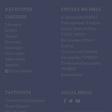
ΚΑΤΗΓΟΡΊΕΣ
ΣΧΕΤΙΚΆ ΜΕ ΕΜΆΣ
ΕΙΔΉΣΕΩΝ
Η Εφημερίδα ΕΡΜΗΣ
Ραδιοφωνικός Σταθμός
Ζάκυνθος
Ermis Radio 91.8 fm
Ελλάδα
PRINT SHOP /
Κόσμος
Εκτυπώσεις Offset –
Κοινωνία
Digital
Οικονομία
Ηλεκτρονική Έκδοση
Πολιτισμός
Εφημερίδας “ΕΡΜΗΣ”
Αθλητισμός
Συνδρομές Εφημερίδας
Αγγελίες
“ΕΡΜΗΣ”
Ermis Radio
Επικοινωνία
ΤΑΥΤΌΤΗΤΑ
SOCIAL MEDIA
Ταυτότητα Εφημερίδας
Ποιοι Είμαστε
Όροι Χρήσης