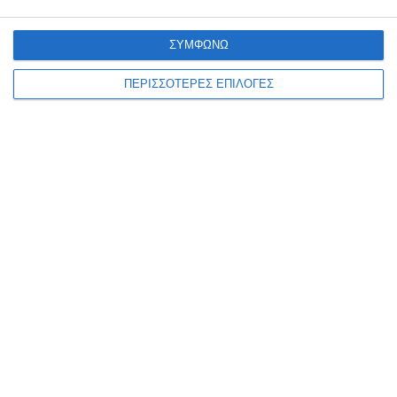
ΣΥΜΦΩΝΩ
ΖΆΚΥΝΘΟΣ
ΠΕΡΙΣΣΟΤΕΡΕΣ ΕΠΙΛΟΓΕΣ
Βραδυά ζακυνθινής μουσικής
Το Μορφωτικό Κέντρο Λόγου και Τέχνης «Αληθώς», σε συνεργασία
με την πολυφωνική Χορωδία του Φιλανθρωπικού Συλλόγου «Το
όνειρο του Παιδιού», στο πλαίσιο του Δεκαπενταύγουστου,
διοργανώνει
…
7 Αυγούστου 2026