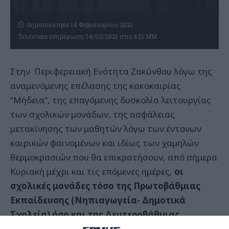
Δημοσιεύτηκε 14 Φεβρουαρίου 2021
Τελευταία ενημέρωση: 14/02/2021 στις 6:21 ΜΜ
Στην Περιφερειακή Ενότητα Ζακύνθου λόγω της
αναμενόμενης επέλασης της κακοκαιρίας
“Μήδεια”, της επαγόμενης δυσκολία λειτουργίας
των σχολικών μονάδων, της ασφάλειας
μετακίνησης των μαθητών λόγω των έντονων
καιρικών φαινομένων και ιδίως των χαμηλών
θερμοκρασιών που θα επικρατήσουν, από σήμερα
Κυριακή μέχρι και τις επόμενες ημέρες,
οι
σχολικές μονάδες τόσο της Πρωτοβάθμιας
Εκπαίδευσης (Νηπιαγωγεία- Δημοτικά
Σχολεία) όσο και της Δευτεροβάθμιας
Εκπαίδευσης (Γυμνάσια – Λύκεια) σε όλη την