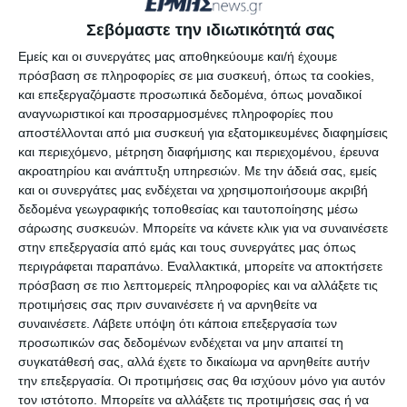
Επικράτειας της Περιφερειακής Ενότητας
Σεβόμαστε την ιδιωτικότητά σας
Ζακύνθου θα παραμείνουν κλειστές την
Εμείς και οι συνεργάτες μας αποθηκεύουμε και/ή έχουμε
Δευτέρα 15/02/2021 και την Τρίτη 16/02/2021.
πρόσβαση σε πληροφορίες σε μια συσκευή, όπως τα cookies,
και επεξεργαζόμαστε προσωπικά δεδομένα, όπως μοναδικοί
αναγνωριστικοί και προσαρμοσμένες πληροφορίες που
Ακολουθήστε το
Ermisnews.gr
στο
Google News
για
αποστέλλονται από μια συσκευή για εξατομικευμένες διαφημίσεις
να μαθαίνετε πρώτοι τα τελευταία νέα από τη
και περιεχόμενο, μέτρηση διαφήμισης και περιεχομένου, έρευνα
ακροατηρίου και ανάπτυξη υπηρεσιών.
Με την άδειά σας, εμείς
Ζάκυνθο, την Ελλάδα και τον κόσμο.
και οι συνεργάτες μας ενδέχεται να χρησιμοποιήσουμε ακριβή
δεδομένα γεωγραφικής τοποθεσίας και ταυτοποίησης μέσω
σάρωσης συσκευών. Μπορείτε να κάνετε κλικ για να συναινέσετε
στην επεξεργασία από εμάς και τους συνεργάτες μας όπως
1 Σχόλιο
περιγράφεται παραπάνω. Εναλλακτικά, μπορείτε να αποκτήσετε
πρόσβαση σε πιο λεπτομερείς πληροφορίες και να αλλάξετε τις
προτιμήσεις σας πριν συναινέσετε ή να αρνηθείτε να
συναινέσετε.
Λάβετε υπόψη ότι κάποια επεξεργασία των
προσωπικών σας δεδομένων ενδέχεται να μην απαιτεί τη
ΔΙΑΒΆΣΤΕ ΕΠΊΣΗΣ
συγκατάθεσή σας, αλλά έχετε το δικαίωμα να αρνηθείτε αυτήν
την επεξεργασία. Οι προτιμήσεις σας θα ισχύουν μόνο για αυτόν
τον ιστότοπο. Μπορείτε να αλλάξετε τις προτιμήσεις σας ή να