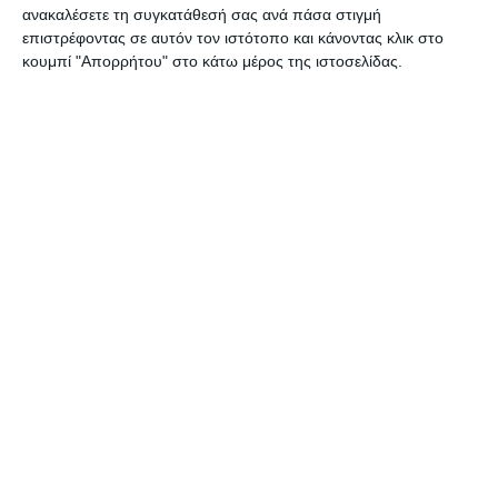
ανακαλέσετε τη συγκατάθεσή σας ανά πάσα στιγμή
επιστρέφοντας σε αυτόν τον ιστότοπο και κάνοντας κλικ στο
κουμπί "Απορρήτου" στο κάτω μέρος της ιστοσελίδας.
ΖΆΚΥΝΘΟΣ
Συλλήψεις για παραβάσεις
της νομοθεσίας περί
ναρκωτικών στη Ζάκυνθο
Από αστυνομικούς Υπηρεσιών της Διεύθυνσης Αστυνομίας
Ζακύνθου (Τμήμα Δίωξης και Εξιχνίασης Εγκλημάτων Ζακύνθου,
ΔΙ.ΑΣ. και Ο.Π.Κ.Ε.) συνελήφθησαν, το τελευταίο 48ωρο, πέντε άτομα,