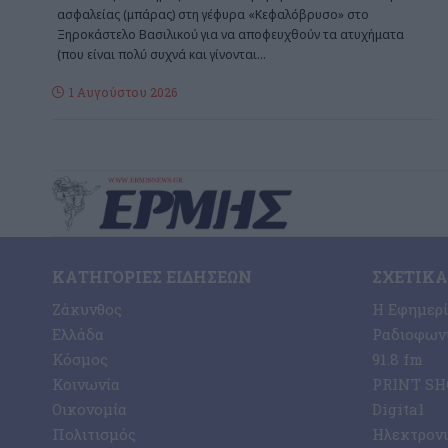
ασφαλείας (μπάρας) στη γέφυρα «Κεφαλόβρυσο» στο
Ξηροκάστελο Βασιλικού για να αποφευχθούν τα ατυχήματα
(που είναι πολύ συχνά και γίνονται
…
1 Αυγούστου 2026
ΚΑΤΗΓΟΡΊΕΣ ΕΙΔΉΣΕΩΝ
ΣΧΕΤΙΚΆ
Ζάκυνθος
Η Εφημερ
Ελλάδα
Ραδιοφωνι
Κόσμος
91.8 fm
Κοινωνία
PRINT SHO
Οικονομία
Digital
Πολιτισμός
Ηλεκτρον