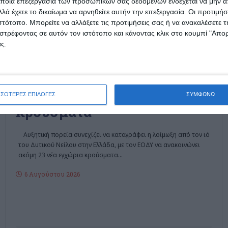
ποια επεξεργασία των προσωπικών σας δεδομένων ενδέχεται να μην απ
λά έχετε το δικαίωμα να αρνηθείτε αυτήν την επεξεργασία. Οι προτιμήσ
ιστότοπο. Μπορείτε να αλλάξετε τις προτιμήσεις σας ή να ανακαλέσετε
στρέφοντας σε αυτόν τον ιστότοπο και κάνοντας κλικ στο κουμπί "Απ
ΕΛΛΆΔΑ
ΚΟΙΝΩΝΊΑ
ς.
Στους 6 οι θάνατοι στην
Ελλάδα από τον ιό του
Δυτικού Νείλου και 65 τα
ΣΣΟΤΕΡΕΣ ΕΠΙΛΟΓΕΣ
ΣΥΜΦΩΝΩ
κρούσματα
Αυξητική πορεία συνεχίζει να καταγράφει η λοίμωξη από τον ιό
του Δυτικού Νείλου στην Ελλάδα, με τον ΕΟΔΥ να ανακοινώνει
ακόμη 23 νέα εγχώρια κρούσματα
…
6 Αυγούστου 2026