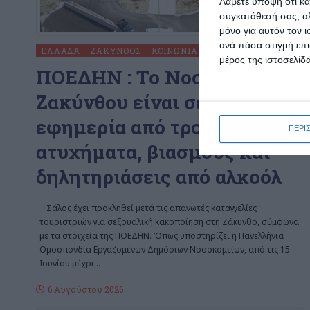
Λάβετε υπόψη ότι κά
συγκατάθεσή σας, αλ
μόνο για αυτόν τον 
ανά πάσα στιγμή επι
ΕΛΛΆΔΑ
ΖΆΚΥΝΘΟΣ
ΚΟΙΝΩΝΊΑ
μέρος της ιστοσελίδα
ΠΟΕΔΗΝ : To Νοσοκομείο
Ζακύνθου είναι σε διαρκή
εφημερία από τροχαία
ΠΕΡΙ
ατυχήματα, βιασμούς και
δηλητηριάσεις από αλκοόλ
Σάλος έχει προκληθεί μετά τις απανωτές καταγγελίες
τουριστριών για σεξουαλική κακοποίηση στη Ζάκυνθο, σύμφωνα
με τα στοιχεία της ΠΟΕΔΗΝ. Όπως υποστηρίζει η Πανελλήνια
Ομοσπονδία Εργαζομένων Δημόσιων Νοσοκομείων, από τις 15
Ιουνίου μέχρι
…
6 Αυγούστου 2026