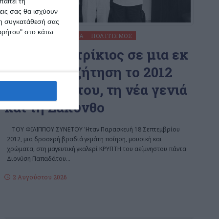
αιτεί τη
εις σας θα ισχύουν
 τη συγκατάθεσή σας
ορρήτου" στο κάτω
ΖΆΚΥΝΘΟΣ
ΚΟΙΝΩΝΊΑ
ΠΟΛΙΤΙΣΜΌΣ
Ο Τίτος Πατρίκιος σε μια εκ
βαθέων συζήτηση το 2012
για τη ζωή του, τη νέα γενιά
και τη Ζάκυνθο
ΤΟΥ ΦΙΛΙΠΠΟΥ ΣΥΝΕΤΟΥ 'Ηταν Παρασκευή 18 Σεπτεμβρίου
2012, μια δροσερή βραδιά γεμάτη ποίηση, μουσική και
χρώματα, στη μαγευτική γκαλερί ΚΡΥΠΤΗ του αείμνηστου πάντα
Διονύση Παπαδάτου
…
2 Αυγούστου 2026