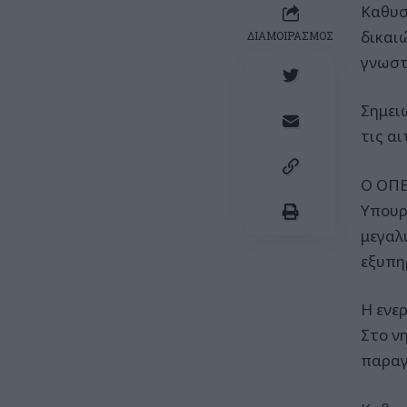
Καθυσ
δικαι
ΔΙΑΜΟΙΡΑΣΜΟΣ
γνωστέ
Σημει
τις αι
Ο ΟΠΕ
Υπουρ
μεγαλ
εξυπη
Η ενε
Στο ν
παραγ