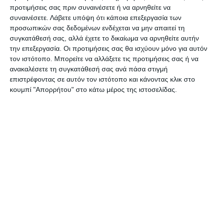
προτιμήσεις σας πριν συναινέσετε ή να αρνηθείτε να
που ο Χριστός ευλόγησε τον ένζυμο άρτο.
συναινέσετε.
Λάβετε υπόψη ότι κάποια επεξεργασία των
προσωπικών σας δεδομένων ενδέχεται να μην απαιτεί τη
Δρώμενα σε όλη την Ελλάδα
συγκατάθεσή σας, αλλά έχετε το δικαίωμα να αρνηθείτε αυτήν
την επεξεργασία. Οι προτιμήσεις σας θα ισχύουν μόνο για αυτόν
τον ιστότοπο. Μπορείτε να αλλάξετε τις προτιμήσεις σας ή να
Όλη η χώρα είναι γεμάτη από παραδοσιακά
ανακαλέσετε τη συγκατάθεσή σας ανά πάσα στιγμή
δρώμενα που γίνονται την Καθαρή Δευτέρα, τα
επιστρέφοντας σε αυτόν τον ιστότοπο και κάνοντας κλικ στο
οποία ωστόσο αυτή τη χρονιά λόγω της
κουμπί "Απορρήτου" στο κάτω μέρος της ιστοσελίδας.
αποφυγής των συνωστισμών για τη μη διάδοση
της πανδημίας, είναι έθιμα που δεν επιτρέπεται
να τηρηθούν. «Η Καθαρή Δευτέρα αποτελεί τη
συνέχεια της Αποκριάς και για το λόγο αυτό
υπάρχουν πολλά δρώμενα που αποσκοπούν στην
ευχετήρια, όπως είναι ο Καλόγερος,
μεταμφιεσμένος με δέρματα ζώων, με κουδούνια
στη μέση συνοδευόμενος από θίασο ανδρών,
επίσης μεταμφιεσμένων», λέει στο ΑΠΕ-ΜΠΕ η Δρ.