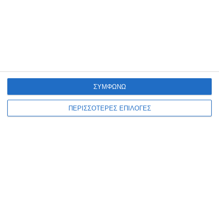
ΣΥΜΦΩΝΩ
ΕΛΛΆΔΑ
ΖΆΚΥΝΘΟΣ
ΟΙΚΟΝΟΜΊΑ
ΠΕΡΙΣΣΟΤΕΡΕΣ ΕΠΙΛΟΓΕΣ
Nόμος του κράτους το
χωροταξικό για το τουρισμό.
Στα 16 στρ. η εκτός σχεδίου
δόμησης
Με Κοινή Υπουργική Απόφαση (ΚΥΑ) των υπουργών Περιβάλλοντος
και Ενέργειας Σταύρου Παπασταύρου και Τουρισμού Όλγας
Κεφαλογιάννη θεσμοθετείται από σήμερα το νέο Ειδικό Χωροταξικό