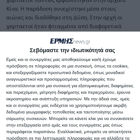
Κίνα. Η παράδοση συνεχίστηκε μέσα στους
αιώνες και διαδόθηκε στη Δύση. Στην αρχή οι
χαρταετοί ήταν φτιαγμένοι από διαφορετικά
υλικά αλλά στη συνέχεια προσαρμόστηκαν στα
δεδομένα της κάθε εποχής και περιοχής.
Σεβόμαστε την ιδιωτικότητά σας
Η λαγάνα
Εμείς και οι συνεργάτες μας αποθηκεύουμε και/ή έχουμε
πρόσβαση σε πληροφορίες σε μια συσκευή, όπως τα cookies,
και επεξεργαζόμαστε προσωπικά δεδομένα, όπως μοναδικοί
Αποτελεί απαραίτητο κομμάτι του τραπεζιού της
αναγνωριστικοί και προσαρμοσμένες πληροφορίες που
Καθαράς Δευτέρας. Το ψωμί αυτό που
αποστέλλονται από μια συσκευή για εξατομικευμένες διαφημίσεις
και περιεχόμενο, μέτρηση διαφήμισης και περιεχομένου, έρευνα
παρασκευάζεται χωρίς προζύμι, έχει επίσης
ακροατηρίου και ανάπτυξη υπηρεσιών.
Με την άδειά σας, εμείς
αρχαίες ρίζες, καθώς υπάρχουν πολλές αναφορές
και οι συνεργάτες μας ενδέχεται να χρησιμοποιήσουμε ακριβή
στη λαγάνα σε αρχαία κείμενα. Μια θεωρία θέλει
δεδομένα γεωγραφικής τοποθεσίας και ταυτοποίησης μέσω
σάρωσης συσκευών. Μπορείτε να κάνετε κλικ για να συναινέσετε
τη λαγάνα να παρομοιάζεται με τον άρτο που
στην επεξεργασία από εμάς και τους συνεργάτες μας όπως
κατανάλωσαν οι Ισραηλίτες κατά την έξοδό τους
περιγράφεται παραπάνω. Εναλλακτικά, μπορείτε να αποκτήσετε
από την Αίγυπτο, από τότε και μέχρι τη στιγμή
πρόσβαση σε πιο λεπτομερείς πληροφορίες και να αλλάξετε τις