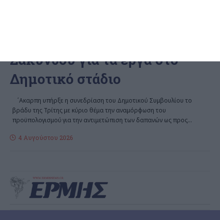
ΑΘΛΗΤΙΣΜΌΣ
ΕΛΛΆΔΑ
ΖΆΚΥΝΘΟΣ
Χωρίς απόφαση η συνεδρίαση
του Δημοτικού Συμβουλίου
Ζακύνθου για τα έργα στο
Δημοτικό στάδιο
΄Aκαρπη υπήρξε η συνεδρίαση του Δημοτικού Συμβουλίου το
βράδυ της Τρίτης με κύριο θέμα την αναμόρφωση του
προϋπολογισμού για την αντιμετώπιση των δαπανών ως προς
…
4 Αυγούστου 2026