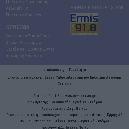
Πολιτική Προστασίας
ERMIS RADIO 91.8 FM
Δεδομένων
Πολιτική Cookies
ΧΡΉΣΙΜΑ
Φαρμακεία Ζακύνθου /
24ωρη Λειτουργία
Ταξιδεύω / Συγκοινωνίες
από/προς Ζάκυνθο
ermisnews.gr | Ταυτότητα
Eπωνυμία επιχείρησης:
Ερμής Ραδιοτηλεοπτική και Εκδοτική Ανώνυμη
Εταιρεία
Διακριτικός τίτλος:
www.ermisnews.gr
Διαχειριστής – Διευθυντής:
Αγγελική Ξενόφου
Αρχισυντάκτης:
Δημ. Πέττας
Επωνυμία ιδιοκτήτη – Δικαιούχος του ονόματος (domain name):
Ερμής ΑΕ
Νόμιμοι Εκπρόσωποι:
Iωάννα Πέττα – Αγγελική Ξενόφου
Πρόεδρος Δ.Σ.:
Iωάννα Πέττα