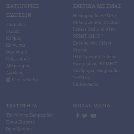
ΚΑΤΗΓΟΡΊΕΣ
ΣΧΕΤΙΚΆ ΜΕ ΕΜΆΣ
ΕΙΔΉΣΕΩΝ
Η Εφημερίδα ΕΡΜΗΣ
Ραδιοφωνικός Σταθμός
Ζάκυνθος
Ermis Radio 91.8 fm
Ελλάδα
PRINT SHOP /
Κόσμος
Εκτυπώσεις Offset –
Κοινωνία
Digital
Οικονομία
Ηλεκτρονική Έκδοση
Πολιτισμός
Εφημερίδας “ΕΡΜΗΣ”
Αθλητισμός
Συνδρομές Εφημερίδας
Αγγελίες
“ΕΡΜΗΣ”
Ermis Radio
Επικοινωνία
ΤΑΥΤΌΤΗΤΑ
SOCIAL MEDIA
Ταυτότητα Εφημερίδας
Ποιοι Είμαστε
Όροι Χρήσης