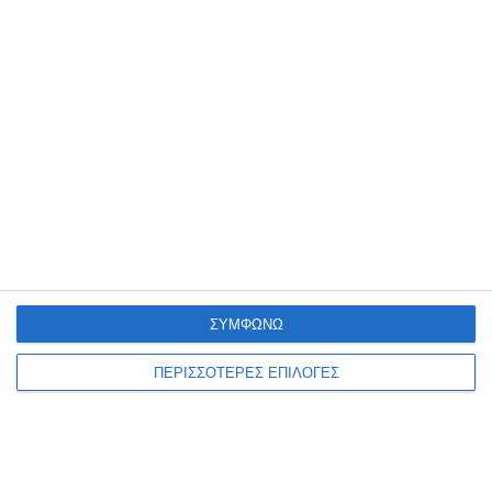
κατηγορείται για βιασμό στη
Ζάκυνθο
Τα σκαλιά του δικαστηρίου ανέβηκε σήμερα ο 20χρονος Ιταλός ο
οποίος κατηγορείται για βιασμό μιας αλλοδαπής τουρίστριας από
την Ιταλία που γνώρισε σε νυχτερινό καμπάνια
…
6 Αυγούστου 2026
ΣΥΜΦΩΝΩ
ΠΕΡΙΣΣΟΤΕΡΕΣ ΕΠΙΛΟΓΕΣ