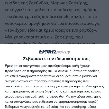
ομάδας της Ζακύνθου, Μαρίνος Ζαφείρης,
κατήγγειλε ότι μολονότι ο παίκτης της ομάδας
του έκανε εμετούς και δεν ένιωθε καλά, από το
νοσοκομείο αρνήθηκαν να του κάνουν εισαγωγή.
«Τον έχουν εδώ και τρεις ώρες σε ένα ράντζο»,
λέει χαρακτηριστικά ο κ. Ζαφείρης, που
περιέγραψε πώς έγινε το όλο περιστατικό που
οδήγησε και στη διακοπή του αγώνα.
Σεβόμαστε την ιδιωτικότητά σας
Εμείς και οι συνεργάτες μας αποθηκεύουμε και/ή έχουμε
πρόσβαση σε πληροφορίες σε μια συσκευή, όπως τα cookies,
και επεξεργαζόμαστε προσωπικά δεδομένα, όπως μοναδικοί
αναγνωριστικοί και προσαρμοσμένες πληροφορίες που
αποστέλλονται από μια συσκευή για εξατομικευμένες διαφημίσεις
και περιεχόμενο, μέτρηση διαφήμισης και περιεχομένου, έρευνα
ακροατηρίου και ανάπτυξη υπηρεσιών.
Με την άδειά σας, εμείς
και οι συνεργάτες μας ενδέχεται να χρησιμοποιήσουμε ακριβή
δεδομένα γεωγραφικής τοποθεσίας και ταυτοποίησης μέσω