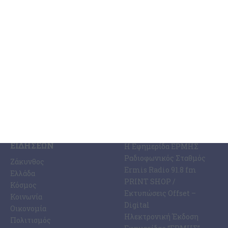
επίσης αλλοδαπού τουρίστα καθώς και η προσαγωγή του, σήμερα
το μεσημέρι, στην Εισαγγελία Ζακύνθου, με διατυπωμένες
…
6 Αυγούστου 2026
ΚΑΤΗΓΟΡΊΕΣ
ΣΧΕΤΙΚΆ ΜΕ ΕΜΆΣ
ΕΙΔΉΣΕΩΝ
Η Εφημερίδα ΕΡΜΗΣ
Ραδιοφωνικός Σταθμός
Ζάκυνθος
Ermis Radio 91.8 fm
Ελλάδα
PRINT SHOP /
Κόσμος
Εκτυπώσεις Offset –
Κοινωνία
Digital
Οικονομία
Ηλεκτρονική Έκδοση
Πολιτισμός