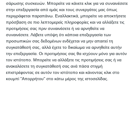
σάρωσης συσκευών. Μπορείτε να κάνετε κλικ για να συναινέσετε
στην επεξεργασία από εμάς και τους συνεργάτες μας όπως
περιγράφεται παραπάνω. Εναλλακτικά, μπορείτε να αποκτήσετε
πρόσβαση σε πιο λεπτομερείς πληροφορίες και να αλλάξετε τις
προτιμήσεις σας πριν συναινέσετε ή να αρνηθείτε να
συναινέσετε.
Λάβετε υπόψη ότι κάποια επεξεργασία των
«Μετά το γκολ με το οποίο προηγήθηκαν οι
προσωπικών σας δεδομένων ενδέχεται να μην απαιτεί τη
συγκατάθεσή σας, αλλά έχετε το δικαίωμα να αρνηθείτε αυτήν
γηπεδούχοι κερδίσαμε ένα πέναλτι με το οποίο
την επεξεργασία. Οι προτιμήσεις σας θα ισχύουν μόνο για αυτόν
και ισοφαρίσαμε. Ο παίκτης μας, Μιχάλης
τον ιστότοπο. Μπορείτε να αλλάξετε τις προτιμήσεις σας ή να
Μπαστάκος, πήγε να πανηγυρίσει μαζί με τους
ανακαλέσετε τη συγκατάθεσή σας ανά πάσα στιγμή
επιστρέφοντας σε αυτόν τον ιστότοπο και κάνοντας κλικ στο
συμπαίκτες του και τότε δέχτηκαν καταιγισμό
κουμπί "Απορρήτου" στο κάτω μέρος της ιστοσελίδας.
από μπουκάλια, με αποτέλεσμα ο συγκεκριμένο
ποδοσφαιριστής να τραυματιστεί στο κεφάλι.
Είπε τότε στον διαιτητή ότι ζαλιζόταν, έκανε 20
μέτρα και έπεσε, δεν μπορούσε να σηκωθεί».
Παράλληλα, ο πρόεδρος της Ζακύνθου τόνισε ότι
το ασθενοφόρο που παρέλαβε τον