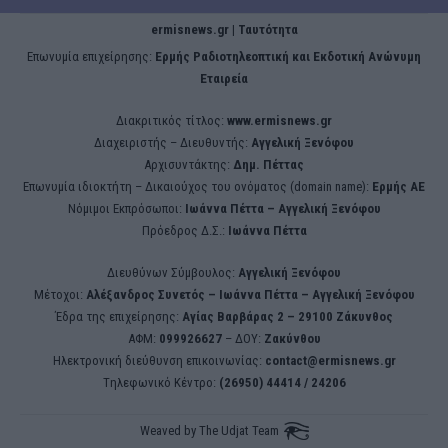
ermisnews.gr | Ταυτότητα
Eπωνυμία επιχείρησης:
Ερμής Ραδιοτηλεοπτική και Εκδοτική Ανώνυμη
Εταιρεία
Διακριτικός τίτλος:
www.ermisnews.gr
Διαχειριστής – Διευθυντής:
Αγγελική Ξενόφου
Αρχισυντάκτης:
Δημ. Πέττας
Επωνυμία ιδιοκτήτη – Δικαιούχος του ονόματος (domain name):
Ερμής ΑΕ
Νόμιμοι Εκπρόσωποι:
Iωάννα Πέττα – Αγγελική Ξενόφου
Πρόεδρος Δ.Σ.:
Iωάννα Πέττα
Διευθύνων Σύμβουλος:
Αγγελική Ξενόφου
Μέτοχοι:
Αλέξανδρος Συνετός – Iωάννα Πέττα – Αγγελική Ξενόφου
Έδρα της επιχείρησης:
Aγίας Βαρβάρας 2 – 29100 Ζάκυνθος
ΑΦΜ:
099926627
– ΔΟΥ:
Ζακύνθου
Ηλεκτρονική διεύθυνση επικοινωνίας:
contact@ermisnews.gr
Tηλεφωνικό Κέντρο:
(26950) 44414 / 24206
Weaved by
The Udjat Team