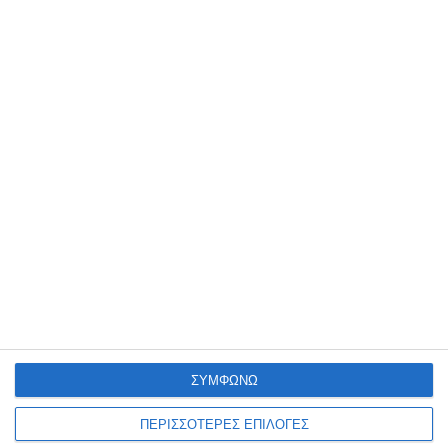
σεξουαλική κακοποίηση στη
Ζάκυνθο
Η καταγγελία μιας αλλοδαπής τουρίστριας και η σύλληψη ενός
επίσης αλλοδαπού τουρίστα καθώς και η προσαγωγή του, σήμερα
το μεσημέρι, στην Εισαγγελία Ζακύνθου, με διατυπωμένες
…
6 Αυγούστου 2026
ΣΥΜΦΩΝΩ
ΠΕΡΙΣΣΟΤΕΡΕΣ ΕΠΙΛΟΓΕΣ