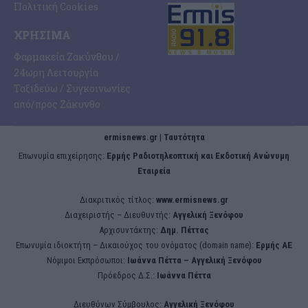
Πολιτική Cookies
ΧΡΉΣΙΜΑ
Φαρμακεία Ζακύνθου /
24ωρη Λειτουργία
Ταξιδεύω / Συγκοινωνίες
από/προς Ζάκυνθο
ermisnews.gr | Ταυτότητα
Eπωνυμία επιχείρησης:
Ερμής Ραδιοτηλεοπτική και Εκδοτική Ανώνυμη
Εταιρεία
Διακριτικός τίτλος:
www.ermisnews.gr
Διαχειριστής – Διευθυντής:
Αγγελική Ξενόφου
Αρχισυντάκτης:
Δημ. Πέττας
Επωνυμία ιδιοκτήτη – Δικαιούχος του ονόματος (domain name):
Ερμής ΑΕ
Νόμιμοι Εκπρόσωποι:
Iωάννα Πέττα – Αγγελική Ξενόφου
Πρόεδρος Δ.Σ.:
Iωάννα Πέττα
Διευθύνων Σύμβουλος:
Αγγελική Ξενόφου