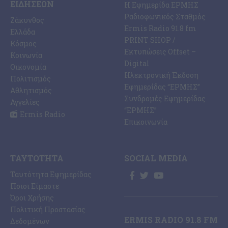
ΕΙΔΉΣΕΩΝ
Η Εφημερίδα ΕΡΜΗΣ
Ραδιοφωνικός Σταθμός
Ζάκυνθος
Ermis Radio 91.8 fm
Ελλάδα
PRINT SHOP /
Κόσμος
Εκτυπώσεις Offset –
Κοινωνία
Digital
Οικονομία
Ηλεκτρονική Έκδοση
Πολιτισμός
Εφημερίδας “ΕΡΜΗΣ”
Αθλητισμός
Συνδρομές Εφημερίδας
Αγγελίες
“ΕΡΜΗΣ”
Ermis Radio
Επικοινωνία
ΤΑΥΤΌΤΗΤΑ
SOCIAL MEDIA
Ταυτότητα Εφημερίδας
Ποιοι Είμαστε
Όροι Χρήσης
Πολιτική Προστασίας
ERMIS RADIO 91.8 FM
Δεδομένων