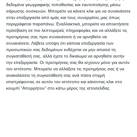
εδώ και πολλά χρόνια στην τύχη του, κυρίως για
δεδομένα γεωγραφικής τοποθεσίας και ταυτοποίησης μέσω
σάρωσης συσκευών. Μπορείτε να κάνετε κλικ για να συναινέσετε
το πολιτικό του φορτίο, με αποτέλεσμα καμία
στην επεξεργασία από εμάς και τους συνεργάτες μας όπως
κυβέρνηση να ασχοληθεί σοβαρά με αυτό».
περιγράφεται παραπάνω. Εναλλακτικά, μπορείτε να αποκτήσετε
πρόσβαση σε πιο λεπτομερείς πληροφορίες και να αλλάξετε τις
προτιμήσεις σας πριν συναινέσετε ή να αρνηθείτε να
«Έχει γίνει μελέτη βιωσιμότητας σχετικά με το
συναινέσετε.
Λάβετε υπόψη ότι κάποια επεξεργασία των
κτήμα, προκειμένου να προστατευθεί κυρίως το
προσωπικών σας δεδομένων ενδέχεται να μην απαιτεί τη
δάσος. Ζητάμε να γίνουν προληπτικά μέτρα και
συγκατάθεσή σας, αλλά έχετε το δικαίωμα να αρνηθείτε αυτήν
την επεξεργασία. Οι προτιμήσεις σας θα ισχύουν μόνο για αυτόν
δυστυχώς δεν προλάβαμε».
τον ιστότοπο. Μπορείτε να αλλάξετε τις προτιμήσεις σας ή να
ανακαλέσετε τη συγκατάθεσή σας ανά πάσα στιγμή
Σε υψηλά για την εποχή
επιστρέφοντας σε αυτόν τον ιστότοπο και κάνοντας κλικ στο
κουμπί "Απορρήτου" στο κάτω μέρος της ιστοσελίδας.
επίπεδα η θερμοκρασία της
επιφάνειας της θάλασσας
Στο μεταξύ, μετά από ένα παρατεταμένο
διάστημα υψηλών θερμοκρασιών και απουσία