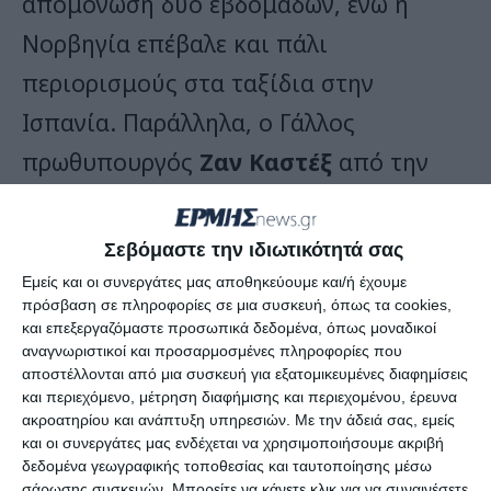
απομόνωση δύο εβδομάδων, ενώ η
Νορβηγία επέβαλε και πάλι
περιορισμούς στα ταξίδια στην
Ισπανία. Παράλληλα, ο Γάλλος
πρωθυπουργός
Ζαν Καστέξ
από την
πλευρά του
«συνέστησε έντονα»
χθες
στους Γάλλους να
«αποφύγουν»
τις
Σεβόμαστε την ιδιωτικότητά σας
διακοπές στην Καταλονία, μια περιοχή
Εμείς και οι συνεργάτες μας αποθηκεύουμε και/ή έχουμε
πρόσβαση σε πληροφορίες σε μια συσκευή, όπως τα cookies,
στη βορειοανατολική Ισπανία όπου η
και επεξεργαζόμαστε προσωπικά δεδομένα, όπως μοναδικοί
αναγνωριστικοί και προσαρμοσμένες πληροφορίες που
επιδημία αυξάνεται ιδιαίτερα.
αποστέλλονται από μια συσκευή για εξατομικευμένες διαφημίσεις
και περιεχόμενο, μέτρηση διαφήμισης και περιεχομένου, έρευνα
Παράλληλα, η TUI, η μεγαλύτερη
ακροατηρίου και ανάπτυξη υπηρεσιών.
Με την άδειά σας, εμείς
και οι συνεργάτες μας ενδέχεται να χρησιμοποιήσουμε ακριβή
εταιρεία διακοπών στην Ευρώπη,
δεδομένα γεωγραφικής τοποθεσίας και ταυτοποίησης μέσω
σάρωσης συσκευών. Μπορείτε να κάνετε κλικ για να συναινέσετε