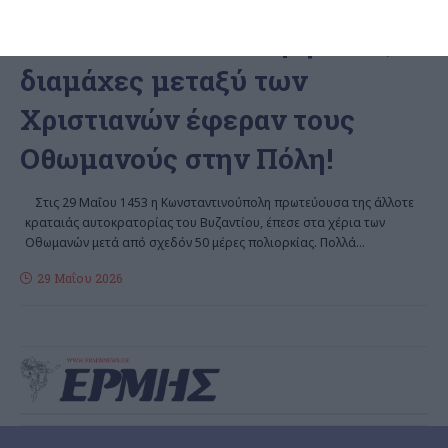
ΚΟΙΝΩΝΊΑ
ΚΌΣΜΟΣ
29 Μαΐου 1453. Οι εμφύλιες
διαμάχες μεταξύ των
Χριστιανών έφεραν τους
Οθωμανούς στην Πόλη!
Στις 29 Μαΐου 1453 η Κωνσταντινούπολη πρωτεύουσα της άλλοτε
κραταιάς αυτοκρατορίας του Βυζαντίου, έπεσε στα χέρια των
Οθωμανών μετά από σχεδόν 50 μέρες πολιορκίας. Πολλά
…
29 Μαΐου 2026