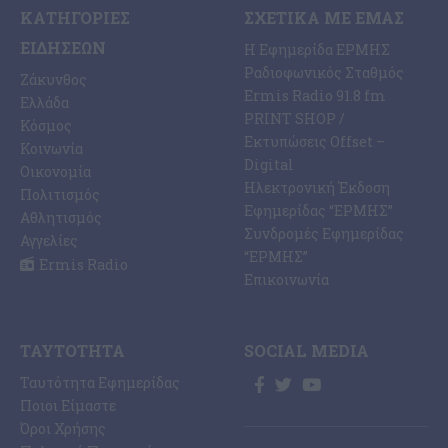
ΚΑΤΗΓΟΡΊΕΣ
ΣΧΕΤΙΚΆ ΜΕ ΕΜΆΣ
ΕΙΔΉΣΕΩΝ
Η Εφημερίδα ΕΡΜΗΣ
Ραδιοφωνικός Σταθμός
Ζάκυνθος
Ermis Radio 91.8 fm
Ελλάδα
PRINT SHOP /
Κόσμος
Εκτυπώσεις Offset –
Κοινωνία
Digital
Οικονομία
Ηλεκτρονική Έκδοση
Πολιτισμός
Εφημερίδας “ΕΡΜΗΣ”
Αθλητισμός
Συνδρομές Εφημερίδας
Αγγελίες
“ΕΡΜΗΣ”
Ermis Radio
Επικοινωνία
ΤΑΥΤΌΤΗΤΑ
SOCIAL MEDIA
Ταυτότητα Εφημερίδας
Ποιοι Είμαστε
Όροι Χρήσης