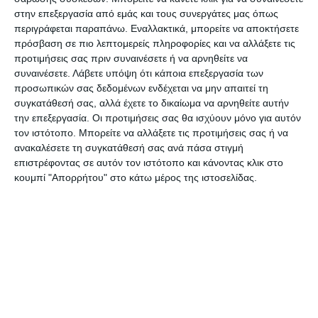
ανακοίνωσε σήμερα πως αποφάσισε να
στην επεξεργασία από εμάς και τους συνεργάτες μας όπως
περιγράφεται παραπάνω. Εναλλακτικά, μπορείτε να αποκτήσετε
ακυρώσει όλες τα προγραμματισμένα
πρόσβαση σε πιο λεπτομερείς πληροφορίες και να αλλάξετε τις
πακέτα διακοπών της στην ηπειρωτική
προτιμήσεις σας πριν συναινέσετε ή να αρνηθείτε να
συναινέσετε.
Λάβετε υπόψη ότι κάποια επεξεργασία των
Ισπανία έως και την Κυριακή 9
προσωπικών σας δεδομένων ενδέχεται να μην απαιτεί τη
συγκατάθεσή σας, αλλά έχετε το δικαίωμα να αρνηθείτε αυτήν
Αυγούστου, μετά τα μέτρα που έλαβε η
την επεξεργασία. Οι προτιμήσεις σας θα ισχύουν μόνο για αυτόν
Βρετανία.
τον ιστότοπο. Μπορείτε να αλλάξετε τις προτιμήσεις σας ή να
ανακαλέσετε τη συγκατάθεσή σας ανά πάσα στιγμή
επιστρέφοντας σε αυτόν τον ιστότοπο και κάνοντας κλικ στο
«Η TUI UK έχει λάβει την απόφαση να
κουμπί "Απορρήτου" στο κάτω μέρος της ιστοσελίδας.
ακυρώσει όλες τις διακοπές στην
ηπειρωτική Ισπανία έως και την Κυριακή 9
Αυγούστου 2020»
, αναφέρεται στο
δελτίο Τύπου.