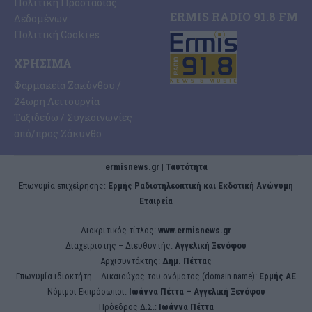
Πολιτική Προστασίας
ERMIS RADIO 91.8 FM
Δεδομένων
Πολιτική Cookies
ΧΡΉΣΙΜΑ
Φαρμακεία Ζακύνθου /
24ωρη Λειτουργία
Ταξιδεύω / Συγκοινωνίες
από/προς Ζάκυνθο
ermisnews.gr | Ταυτότητα
Eπωνυμία επιχείρησης:
Ερμής Ραδιοτηλεοπτική και Εκδοτική Ανώνυμη
Εταιρεία
Διακριτικός τίτλος:
www.ermisnews.gr
Διαχειριστής – Διευθυντής:
Αγγελική Ξενόφου
Αρχισυντάκτης:
Δημ. Πέττας
Επωνυμία ιδιοκτήτη – Δικαιούχος του ονόματος (domain name):
Ερμής ΑΕ
Νόμιμοι Εκπρόσωποι:
Iωάννα Πέττα – Αγγελική Ξενόφου
Πρόεδρος Δ.Σ.:
Iωάννα Πέττα