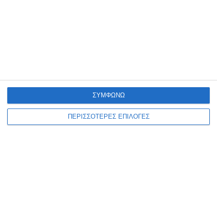
ΟΛΓΑ ΓΚΟΥΣΚΟΥ
Αφήστε ένα σχόλιο
ΣΥΜΦΩΝΩ
ΔΙΑΒΆΣΤΕ ΕΠΊΣΗΣ
ΠΕΡΙΣΣΟΤΕΡΕΣ ΕΠΙΛΟΓΕΣ