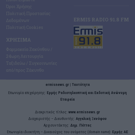
Όροι Χρήσης
Πολιτική Προστασίας
ERMIS RADIO 91.8 FM
Δεδομένων
Πολιτική Cookies
ΧΡΉΣΙΜΑ
Φαρμακεία Ζακύνθου /
24ωρη Λειτουργία
Ταξιδεύω / Συγκοινωνίες
από/προς Ζάκυνθο
ermisnews.gr | Ταυτότητα
Eπωνυμία επιχείρησης:
Ερμής Ραδιοτηλεοπτική και Εκδοτική Ανώνυμη
Εταιρεία
Διακριτικός τίτλος:
www.ermisnews.gr
Διαχειριστής – Διευθυντής:
Αγγελική Ξενόφου
Αρχισυντάκτης:
Δημ. Πέττας
Επωνυμία ιδιοκτήτη – Δικαιούχος του ονόματος (domain name):
Ερμής ΑΕ