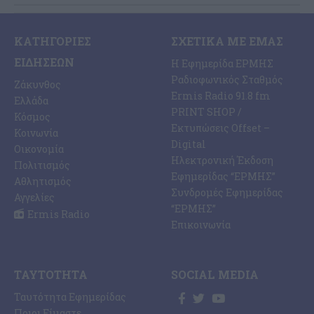
ΚΑΤΗΓΟΡΊΕΣ
ΣΧΕΤΙΚΆ ΜΕ ΕΜΆΣ
ΕΙΔΉΣΕΩΝ
Η Εφημερίδα ΕΡΜΗΣ
Ραδιοφωνικός Σταθμός
Ζάκυνθος
Ermis Radio 91.8 fm
Ελλάδα
PRINT SHOP /
Κόσμος
Εκτυπώσεις Offset –
Κοινωνία
Digital
Οικονομία
Ηλεκτρονική Έκδοση
Πολιτισμός
Εφημερίδας “ΕΡΜΗΣ”
Αθλητισμός
Συνδρομές Εφημερίδας
Αγγελίες
“ΕΡΜΗΣ”
Ermis Radio
Επικοινωνία
ΤΑΥΤΌΤΗΤΑ
SOCIAL MEDIA
Ταυτότητα Εφημερίδας
Ποιοι Είμαστε