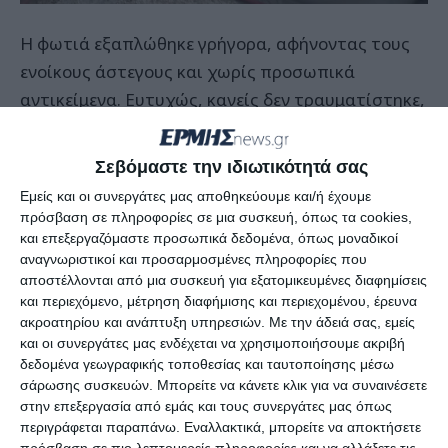
Η φωτιά εξαπλώθηκε γρήγορα, αφήνοντας τους
ενοίκους άστεγους και χωρίς προσωπικά
αντικείμενα. Ευτυχώς, κανείς δεν τραυματίστηκε,
ωστόσο, μια γυναίκα που διέμενε στο σπίτι
αισθάνθηκε αδιαθεσία λόγω της εισπνοής καπνού
Σεβόμαστε την ιδιωτικότητά σας
και μεταφέρθηκε στο Γενικό Νοσοκομείο
Εμείς και οι συνεργάτες μας αποθηκεύουμε και/ή έχουμε
Ζακύνθου για προληπτικούς λόγους. Σύμφωνα με
πρόσβαση σε πληροφορίες σε μια συσκευή, όπως τα cookies,
τις τελευταίες πληροφορίες, η υγεία της δεν
και επεξεργαζόμαστε προσωπικά δεδομένα, όπως μοναδικοί
αναγνωριστικοί και προσαρμοσμένες πληροφορίες που
διατρέχει κανέναν κίνδυνο.
αποστέλλονται από μια συσκευή για εξατομικευμένες διαφημίσεις
και περιεχόμενο, μέτρηση διαφήμισης και περιεχομένου, έρευνα
Οι δυνάμεις της Πυροσβεστικής Υπηρεσίας αλλά
ακροατηρίου και ανάπτυξη υπηρεσιών.
Με την άδειά σας, εμείς
και οι συνεργάτες μας ενδέχεται να χρησιμοποιήσουμε ακριβή
και της Πολιτικής Προστασίας έσπευσαν άμεσα
δεδομένα γεωγραφικής τοποθεσίας και ταυτοποίησης μέσω
στο σημείο και έδωσαν μάχη με τις φλόγες, όμως
σάρωσης συσκευών. Μπορείτε να κάνετε κλικ για να συναινέσετε
το σπίτι υπέστη ανεπανόρθωτες ζημιές και πλέον
στην επεξεργασία από εμάς και τους συνεργάτες μας όπως
περιγράφεται παραπάνω. Εναλλακτικά, μπορείτε να αποκτήσετε
είναι μη κατοικήσιμο. Οι κάτοικοι της Ζακύνθου,
πρόσβαση σε πιο λεπτομερείς πληροφορίες και να αλλάξετε τις