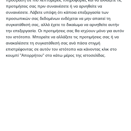
μόλις πληροφορήθηκαν το τραγικό γεγονός,
προτιμήσεις σας πριν συναινέσετε ή να αρνηθείτε να
κινητοποιήθηκαν αμέσως, δείχνοντας έμπρακτα
συναινέσετε.
Λάβετε υπόψη ότι κάποια επεξεργασία των
προσωπικών σας δεδομένων ενδέχεται να μην απαιτεί τη
την αλληλεγγύη τους. Άνθρωποι από κάθε γωνιά
συγκατάθεσή σας, αλλά έχετε το δικαίωμα να αρνηθείτε αυτήν
του νησιού ένωσαν τις δυνάμεις τους για να
την επεξεργασία. Οι προτιμήσεις σας θα ισχύουν μόνο για αυτόν
στηρίξουν την πληγείσα οικογένεια,
τον ιστότοπο. Μπορείτε να αλλάξετε τις προτιμήσεις σας ή να
ανακαλέσετε τη συγκατάθεσή σας ανά πάσα στιγμή
προσφέροντας οικονομική βοήθεια, είδη πρώτης
επιστρέφοντας σε αυτόν τον ιστότοπο και κάνοντας κλικ στο
ανάγκης και στέγη.
κουμπί "Απορρήτου" στο κάτω μέρος της ιστοσελίδας.
Η συγκινητική ανταπόκριση των πολιτών
αποδεικνύει ότι, ακόμα και στις πιο δύσκολες
στιγμές, η ανθρωπιά και η ενότητα μπορούν να
κάνουν τη διαφορά. Τώρα, η προτεραιότητα είναι
να βρεθεί μια λύση για την προσωρινή διαμονή
των ανθρώπων που έχασαν τα πάντα, ενώ ήδη
γίνονται προσπάθειες να συγκεντρωθούν τα
απαραίτητα για την αποκατάσταση της ζωής