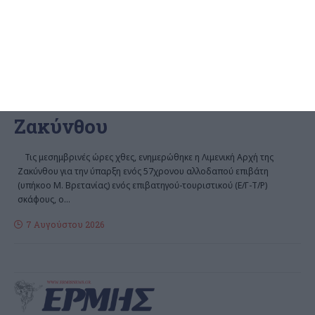
ΖΆΚΥΝΘΟΣ
Bρετανός τουρίστας φέρεται
να πνίγηκε στις Μυζήθρες
Ζακύνθου
Τις μεσημβρινές ώρες χθες, ενημερώθηκε η Λιμενική Αρχή της
Ζακύνθου για την ύπαρξη ενός 57χρονου αλλοδαπού επιβάτη
(υπήκοο Μ. Βρετανίας) ενός επιβατηγού-τουριστικού (Ε/Γ-Τ/Ρ)
σκάφους, ο
…
7 Αυγούστου 2026