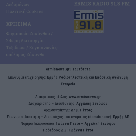
ERMIS RADIO 91.8 FM
Δεδομένων
Πολιτική Cookies
ΧΡΉΣΙΜΑ
Φαρμακεία Ζακύνθου /
24ωρη Λειτουργία
Ταξιδεύω / Συγκοινωνίες
από/προς Ζάκυνθο
ermisnews.gr | Ταυτότητα
Eπωνυμία επιχείρησης:
Ερμής Ραδιοτηλεοπτική και Εκδοτική Ανώνυμη
Εταιρεία
Διακριτικός τίτλος:
www.ermisnews.gr
Διαχειριστής – Διευθυντής:
Αγγελική Ξενόφου
Αρχισυντάκτης:
Δημ. Πέττας
Επωνυμία ιδιοκτήτη – Δικαιούχος του ονόματος (domain name):
Ερμής ΑΕ
Νόμιμοι Εκπρόσωποι:
Iωάννα Πέττα – Αγγελική Ξενόφου
Πρόεδρος Δ.Σ.:
Iωάννα Πέττα