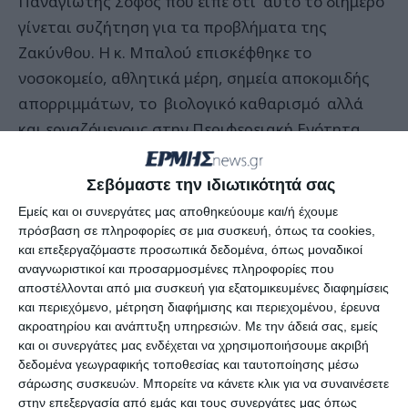
Παναγιώτης Σοφός που είπε ότι αυτό το διήμερο
γίνεται συζήτηση για τα προβλήματα της
Ζακύνθου. Η κ. Μπαλού επισκέφθηκε το
νοσοκομείο, αθλητικά μέρη, σημεία αποκομιδής
απορριμμάτων, το βιολογικό καθαρισμό αλλά
και εργαζόμενους στην Περιφερειακή Ενότητα.
«Θέλουμε να αναδείξουμε τα προβλήματα ώστε να
Σεβόμαστε την ιδιωτικότητά σας
συμβάλουμε κι εμείς από την πλευρά μας στην
Εμείς και οι συνεργάτες μας αποθηκεύουμε και/ή έχουμε
επίλυσή τους»
είπε ο κ. Σοφός.
πρόσβαση σε πληροφορίες σε μια συσκευή, όπως τα cookies,
και επεξεργαζόμαστε προσωπικά δεδομένα, όπως μοναδικοί
αναγνωριστικοί και προσαρμοσμένες πληροφορίες που
Ακολούθως η κ.
Μπαλού
είπε ότι με τις επαφές
αποστέλλονται από μια συσκευή για εξατομικευμένες διαφημίσεις
αυτές θέλουν να μεταφέρουν την κατάσταση που
και περιεχόμενο, μέτρηση διαφήμισης και περιεχομένου, έρευνα
βιώνουμε όλοι, καθώς και τα προβλήματα σε
ακροατηρίου και ανάπτυξη υπηρεσιών.
Με την άδειά σας, εμείς
και οι συνεργάτες μας ενδέχεται να χρησιμοποιήσουμε ακριβή
επίπεδο Περιφέρειας και τοπικής διοίκησης, αλλά
δεδομένα γεωγραφικής τοποθεσίας και ταυτοποίησης μέσω
και τις ευθύνες που υπάρχουν.
σάρωσης συσκευών. Μπορείτε να κάνετε κλικ για να συναινέσετε
στην επεξεργασία από εμάς και τους συνεργάτες μας όπως