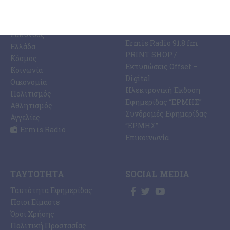
ΚΑΤΗΓΟΡΊΕΣ
ΣΧΕΤΙΚΆ ΜΕ ΕΜΆΣ
ΕΙΔΉΣΕΩΝ
Η Εφημερίδα ΕΡΜΗΣ
Ραδιοφωνικός Σταθμός
Ζάκυνθος
Ermis Radio 91.8 fm
Ελλάδα
PRINT SHOP /
Κόσμος
Εκτυπώσεις Offset –
Κοινωνία
Digital
Οικονομία
Ηλεκτρονική Έκδοση
Πολιτισμός
Εφημερίδας “ΕΡΜΗΣ”
Αθλητισμός
Συνδρομές Εφημερίδας
Αγγελίες
“ΕΡΜΗΣ”
Ermis Radio
Επικοινωνία
ΤΑΥΤΌΤΗΤΑ
SOCIAL MEDIA
Ταυτότητα Εφημερίδας
Ποιοι Είμαστε
Όροι Χρήσης
Πολιτική Προστασίας