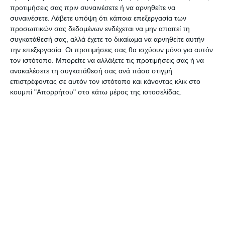
προτιμήσεις σας πριν συναινέσετε ή να αρνηθείτε να
Ζακύνθου. Η υποστήριξη σε αυτό το εγχείρημα
συναινέσετε.
Λάβετε υπόψη ότι κάποια επεξεργασία των
του Βουλευτή με τη Νέα Δημοκρατία Διονύση
προσωπικών σας δεδομένων ενδέχεται να μην απαιτεί τη
συγκατάθεσή σας, αλλά έχετε το δικαίωμα να αρνηθείτε αυτήν
Ακτύπη είναι σημαντική και άξια αναφοράς,
την επεξεργασία. Οι προτιμήσεις σας θα ισχύουν μόνο για αυτόν
δείχνοντας με αυτό τον τρόπο την άριστη
τον ιστότοπο. Μπορείτε να αλλάξετε τις προτιμήσεις σας ή να
συνεργασία που υπάρχει. Θερμές ευχαριστίες θα
ανακαλέσετε τη συγκατάθεσή σας ανά πάσα στιγμή
επιστρέφοντας σε αυτόν τον ιστότοπο και κάνοντας κλικ στο
πρέπει να απευθυνθούν επίσης στον Δήμαρχο
κουμπί "Απορρήτου" στο κάτω μέρος της ιστοσελίδας.
Γιώργο Στασινόπουλο που συμμετείχε στις
εργασίες του 16ου Συνεδρίου της Νέας
Δημοκρατίας. Η φιλοσοφία μας είναι ξεκάθαρη
από τη πρώτη μέρα της θητείας μας και θα
παραμείνει, ανοιχτές πόρτες στα μέλη, σεβασμός,
ενότητα και συλλογικότητα.