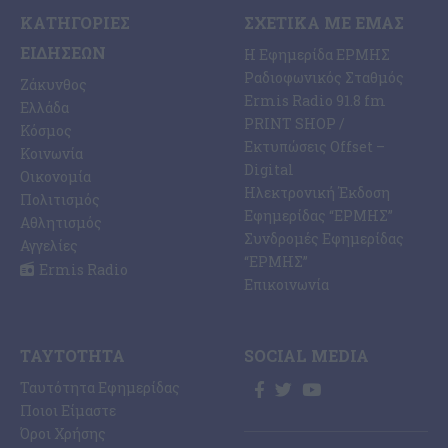
ΚΑΤΗΓΟΡΊΕΣ
ΣΧΕΤΙΚΆ ΜΕ ΕΜΆΣ
ΕΙΔΉΣΕΩΝ
Η Εφημερίδα ΕΡΜΗΣ
Ραδιοφωνικός Σταθμός
Ζάκυνθος
Ermis Radio 91.8 fm
Ελλάδα
PRINT SHOP /
Κόσμος
Εκτυπώσεις Offset –
Κοινωνία
Digital
Οικονομία
Ηλεκτρονική Έκδοση
Πολιτισμός
Εφημερίδας “ΕΡΜΗΣ”
Αθλητισμός
Συνδρομές Εφημερίδας
Αγγελίες
“ΕΡΜΗΣ”
Ermis Radio
Επικοινωνία
ΤΑΥΤΌΤΗΤΑ
SOCIAL MEDIA
Ταυτότητα Εφημερίδας
Ποιοι Είμαστε
Όροι Χρήσης