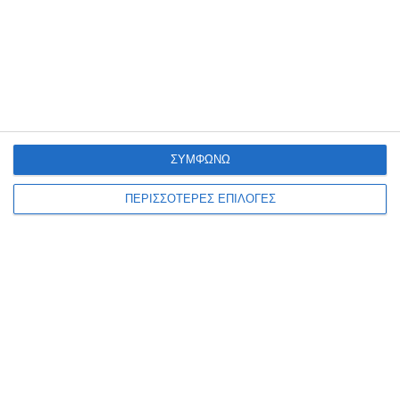
ετοιμότητα του κομματικού μηχανισμού εν όψει
των επόμενων Εθνικών Εκλογών, την οποία θα
επιδιώξουμε με μεγάλη σοβαρότητα και προσοχή.
Αφήστε ένα σχόλιο
ΣΥΜΦΩΝΩ
ΠΕΡΙΣΣΟΤΕΡΕΣ ΕΠΙΛΟΓΕΣ
ΔΙΑΒΆΣΤΕ ΕΠΊΣΗΣ