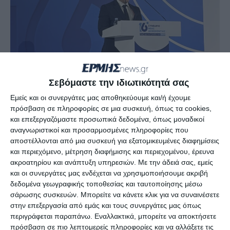
Σεβόμαστε την ιδιωτικότητά σας
Εμείς και οι συνεργάτες μας αποθηκεύουμε και/ή έχουμε
πρόσβαση σε πληροφορίες σε μια συσκευή, όπως τα cookies,
και επεξεργαζόμαστε προσωπικά δεδομένα, όπως μοναδικοί
αναγνωριστικοί και προσαρμοσμένες πληροφορίες που
Ο κ. Στέλιος Γούλιαρης
αποστέλλονται από μια συσκευή για εξατομικευμένες διαφημίσεις
και περιεχόμενο, μέτρηση διαφήμισης και περιεχομένου, έρευνα
Ο πρώτος ήταν η συμμετοχή των μελών η οποία
ακροατηρίου και ανάπτυξη υπηρεσιών.
Με την άδειά σας, εμείς
ήταν ευρεία παρά την απόσταση αλλά και την
και οι συνεργάτες μας ενδέχεται να χρησιμοποιήσουμε ακριβή
δεδομένα γεωγραφικής τοποθεσίας και ταυτοποίησης μέσω
χρονική περίοδο. Απέδειξαν με τον πλέον
σάρωσης συσκευών. Μπορείτε να κάνετε κλικ για να συναινέσετε
πειστικό τρόπο την πίστη στις ιδέες της
στην επεξεργασία από εμάς και τους συνεργάτες μας όπως
παράταξης αλλά και στην νοοτροπία της
περιγράφεται παραπάνω. Εναλλακτικά, μπορείτε να αποκτήσετε
πρόσβαση σε πιο λεπτομερείς πληροφορίες και να αλλάξετε τις
συλλογικότητας που ακολουθεί η Δ.Ε.Ε.Π.