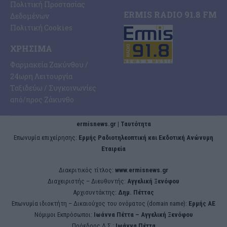
Πολιτική Προστασίας
ERMIS RADIO 91.8 FM
Δεδομένων
Πολιτική Cookies
ΧΡΉΣΙΜΑ
Φαρμακεία Ζακύνθου /
24ωρη Λειτουργία
Ταξιδεύω / Συγκοινωνίες
από/προς Ζάκυνθο
ermisnews.gr | Ταυτότητα
Eπωνυμία επιχείρησης:
Ερμής Ραδιοτηλεοπτική και Εκδοτική Ανώνυμη
Εταιρεία
Διακριτικός τίτλος:
www.ermisnews.gr
Διαχειριστής – Διευθυντής:
Αγγελική Ξενόφου
Αρχισυντάκτης:
Δημ. Πέττας
Επωνυμία ιδιοκτήτη – Δικαιούχος του ονόματος (domain name):
Ερμής ΑΕ
Νόμιμοι Εκπρόσωποι:
Iωάννα Πέττα – Αγγελική Ξενόφου
Πρόεδρος Δ.Σ.:
Iωάννα Πέττα