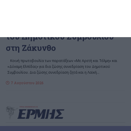
ΖΆΚΥΝΘΟΣ
Σύσσωμη η αντιπολίτευση
ζητά δια ζώσης συνεδρίαση
του Δημοτικού Συμβουλίου
στη Ζάκυνθο
Κοινή πρωτοβουλία των παρατάξεων «Με Αρετή και Τόλμη» και
«Δύναμη Ελπίδας» για δια ζώσης συνεδρίαση του Δημοτικού
Συμβουλίου. Δια ζώσης συνεδρίαση ζητά και η Λαϊκή
…
7 Αυγούστου 2026