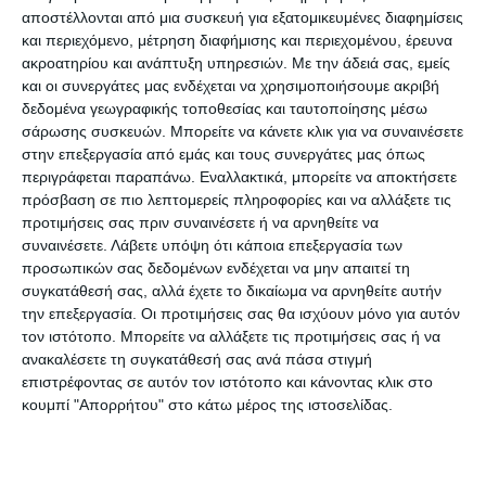
Κτηματικές Υπηρεσίες είναι αποκλειστικά
αποστέλλονται από μια συσκευή για εξατομικευμένες διαφημίσεις
αρμόδιες για την παραχώρηση απλής χρήσης των
και περιεχόμενο, μέτρηση διαφήμισης και περιεχομένου, έρευνα
ακροατηρίου και ανάπτυξη υπηρεσιών.
Με την άδειά σας, εμείς
χώρων αιγιαλού και κοινόχρηστης παραλίας και
και οι συνεργάτες μας ενδέχεται να χρησιμοποιήσουμε ακριβή
τη λήψη μέτρων προστασίας τους.
δεδομένα γεωγραφικής τοποθεσίας και ταυτοποίησης μέσω
Οι δήμοι, όπως περιγράφεται και στην υπ΄αριθμ.
σάρωσης συσκευών. Μπορείτε να κάνετε κλικ για να συναινέσετε
στην επεξεργασία από εμάς και τους συνεργάτες μας όπως
38609 ΕΞ 2023 ΚΥΑ (10/3/23) για την παραχώρηση
περιγράφεται παραπάνω. Εναλλακτικά, μπορείτε να αποκτήσετε
χρήσης αιγιαλού και παραλιών, «μέσω των
πρόσβαση σε πιο λεπτομερείς πληροφορίες και να αλλάξετε τις
εντεταλμένων οργάνων τους έχουν υποχρέωση,
προτιμήσεις σας πριν συναινέσετε ή να αρνηθείτε να
συναινέσετε.
Λάβετε υπόψη ότι κάποια επεξεργασία των
σε κάθε περίπτωση που διαπιστώνουν
προσωπικών σας δεδομένων ενδέχεται να μην απαιτεί τη
καταπατήσεις ή αυθαίρετες επεμβάσεις επί των
συγκατάθεσή σας, αλλά έχετε το δικαίωμα να αρνηθείτε αυτήν
κοινοχρήστων χώρων, να ενημερώνουν άμεσα τις
την επεξεργασία. Οι προτιμήσεις σας θα ισχύουν μόνο για αυτόν
τον ιστότοπο. Μπορείτε να αλλάξετε τις προτιμήσεις σας ή να
κατά τόπους Αστυνομικές Αρχές και τις
ανακαλέσετε τη συγκατάθεσή σας ανά πάσα στιγμή
Κτηματικές Υπηρεσίες, προκειμένου να
επιστρέφοντας σε αυτόν τον ιστότοπο και κάνοντας κλικ στο
φροντίσουν για τη λήψη μέτρων προστασίας,
κουμπί "Απορρήτου" στο κάτω μέρος της ιστοσελίδας.
σύμφωνα με τα προβλεπόμενα στην κείμενη
νομοθεσία».