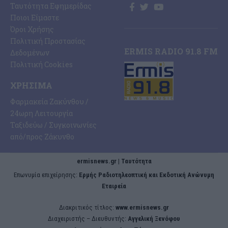
Ταυτότητα Εφημερίδας
Ποιοι Είμαστε
Όροι Χρήσης
Πολιτική Προστασίας
ERMIS RADIO 91.8 FM
Δεδομένων
Πολιτική Cookies
ΧΡΉΣΙΜΑ
Φαρμακεία Ζακύνθου /
24ωρη Λειτουργία
Ταξιδεύω / Συγκοινωνίες
από/προς Ζάκυνθο
ermisnews.gr | Ταυτότητα
Eπωνυμία επιχείρησης:
Ερμής Ραδιοτηλεοπτική και Εκδοτική Ανώνυμη
Εταιρεία
Διακριτικός τίτλος:
www.ermisnews.gr
Διαχειριστής – Διευθυντής:
Αγγελική Ξενόφου