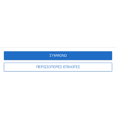
Στους 6 οι θάνατοι στην
Ελλάδα από τον ιό του
Δυτικού Νείλου και 65 τα
κρούσματα
Αυξητική πορεία συνεχίζει να καταγράφει η λοίμωξη από τον ιό
του Δυτικού Νείλου στην Ελλάδα, με τον ΕΟΔΥ να ανακοινώνει ακόμη
ΣΥΜΦΩΝΩ
23 νέα εγχώρια κρούσματα
…
ΠΕΡΙΣΣΟΤΕΡΕΣ ΕΠΙΛΟΓΕΣ
6 Αυγούστου 2026