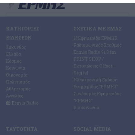
ΚΑΤΗΓΟΡΊΕΣ
ΣΧΕΤΙΚΆ ΜΕ ΕΜΆΣ
ΕΙΔΉΣΕΩΝ
Η Εφημερίδα ΕΡΜΗΣ
Ραδιοφωνικός Σταθμός
Ζάκυνθος
Ermis Radio 91.8 fm
Ελλάδα
PRINT SHOP /
Κόσμος
Εκτυπώσεις Offset –
Κοινωνία
Digital
Οικονομία
Ηλεκτρονική Έκδοση
Πολιτισμός
Εφημερίδας “ΕΡΜΗΣ”
Αθλητισμός
Συνδρομές Εφημερίδας
Αγγελίες
“ΕΡΜΗΣ”
Ermis Radio
Επικοινωνία
ΤΑΥΤΌΤΗΤΑ
SOCIAL MEDIA