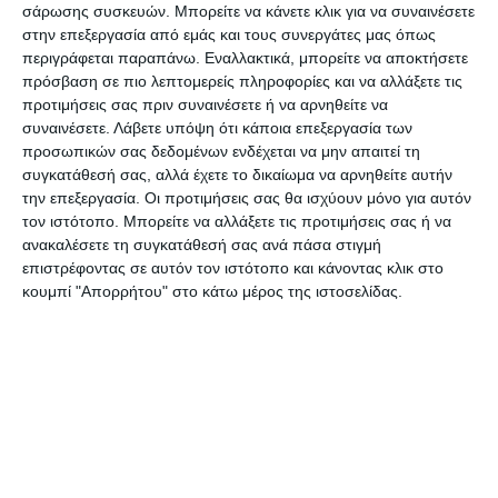
σάρωσης συσκευών. Μπορείτε να κάνετε κλικ για να συναινέσετε
φετινής.
στην επεξεργασία από εμάς και τους συνεργάτες μας όπως
περιγράφεται παραπάνω. Εναλλακτικά, μπορείτε να αποκτήσετε
πρόσβαση σε πιο λεπτομερείς πληροφορίες και να αλλάξετε τις
Σήμερα και με δεδομένο ότι είμαστε κοντά στην
προτιμήσεις σας πριν συναινέσετε ή να αρνηθείτε να
επίτευξη του στόχου για τουριστικά έσοδα στο
συναινέσετε.
Λάβετε υπόψη ότι κάποια επεξεργασία των
50% των εσόδων του 2019 (περίπου 9 δις. ευρώ) η
προσωπικών σας δεδομένων ενδέχεται να μην απαιτεί τη
συγκατάθεσή σας, αλλά έχετε το δικαίωμα να αρνηθείτε αυτήν
ορκωμοσία νέου Υπουργού προσφέρεται για μια
την επεξεργασία. Οι προτιμήσεις σας θα ισχύουν μόνο για αυτόν
περιγραφή των στρατηγικών αναγκαιοτήτων του
τον ιστότοπο. Μπορείτε να αλλάξετε τις προτιμήσεις σας ή να
ελληνικού τουρισμού
ανακαλέσετε τη συγκατάθεσή σας ανά πάσα στιγμή
επιστρέφοντας σε αυτόν τον ιστότοπο και κάνοντας κλικ στο
κουμπί "Απορρήτου" στο κάτω μέρος της ιστοσελίδας.
Και σε αυτές σύμφωνα με το ρεπορτάζ του ot.gr
περιλαμβάνονται:
ΤΟ ΝΟΜΟΣΧΕΔΙΟ ΓΙΑ ΤΟ ΝΑΥΑΓΙΟ
Δεν υπάρχουν ενδείξεις ότι η αντικατάσταση του
κ. Θεοχάρη από τον κ. Κικίλια θα μπορούσε να