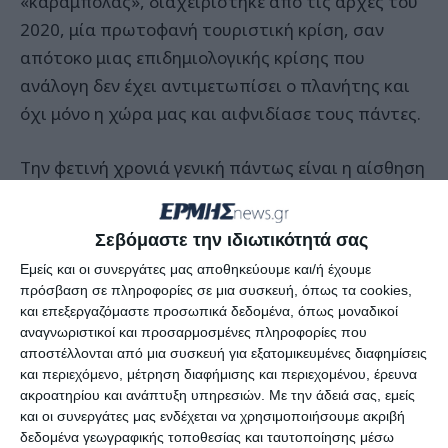
«καραμπόλας», διαχειρίστηκε από τις αρχές του
2020, μία πρωτοφανή τουριστική κρίση, σαν
απότοκο μιας επιδημιολογικής κρίσης που
ανάλογη δεν έχει αντιμετωπίσει ο πλανήτης και
όχι μόνο η χώρα μας και αιφνιδίασε τους πάντες.
Την φετινή χρονιά γενική πάντως είναι η αίσθηση
μεταξύ των παραγόντων του τουρισμού, ότι η
πολιτική ηγεσία του Υπουργείου Τουρισμού
Σεβόμαστε την ιδιωτικότητά σας
ανταποκρίθηκε στις απαιτήσεις της κατάστασης
Εμείς και οι συνεργάτες μας αποθηκεύουμε και/ή έχουμε
και όπως λέγεται χαρακτηριστικά από ορισμένες
πρόσβαση σε πληροφορίες σε μια συσκευή, όπως τα cookies,
πλευρές, ένα μέρος των τουριστών που
και επεξεργαζόμαστε προσωπικά δεδομένα, όπως μοναδικοί
επισκέφθηκαν φέτος της χώρα μας, μιας χρονιά
αναγνωριστικοί και προσαρμοσμένες πληροφορίες που
αποστέλλονται από μια συσκευή για εξατομικευμένες διαφημίσεις
ανάκαμψης του ελληνικού τουρισμού, τους
και περιεχόμενο, μέτρηση διαφήμισης και περιεχομένου, έρευνα
«έφερε» στην Ελλάδα ο Υπουργός και ειδικότερα
ακροατηρίου και ανάπτυξη υπηρεσιών.
Με την άδειά σας, εμείς
οι διακρατικές συμφωνίες που υπεγράφησαν στα
και οι συνεργάτες μας ενδέχεται να χρησιμοποιήσουμε ακριβή
δεδομένα γεωγραφικής τοποθεσίας και ταυτοποίησης μέσω
τέλη της προηγούμενης χρονιάς και τις αρχές της