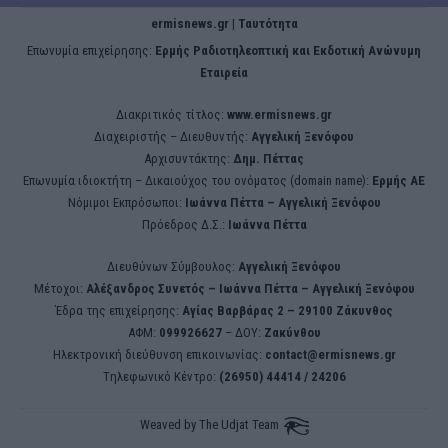
ermisnews.gr | Ταυτότητα
Eπωνυμία επιχείρησης:
Ερμής Ραδιοτηλεοπτική και Εκδοτική Ανώνυμη
Εταιρεία
Διακριτικός τίτλος:
www.ermisnews.gr
Διαχειριστής – Διευθυντής:
Αγγελική Ξενόφου
Αρχισυντάκτης:
Δημ. Πέττας
Επωνυμία ιδιοκτήτη – Δικαιούχος του ονόματος (domain name):
Ερμής ΑΕ
Νόμιμοι Εκπρόσωποι:
Iωάννα Πέττα – Αγγελική Ξενόφου
Πρόεδρος Δ.Σ.:
Iωάννα Πέττα
Διευθύνων Σύμβουλος:
Αγγελική Ξενόφου
Μέτοχοι:
Αλέξανδρος Συνετός – Iωάννα Πέττα – Αγγελική Ξενόφου
Έδρα της επιχείρησης:
Aγίας Βαρβάρας 2 – 29100 Ζάκυνθος
ΑΦΜ:
099926627
– ΔΟΥ:
Ζακύνθου
Ηλεκτρονική διεύθυνση επικοινωνίας:
contact@ermisnews.gr
Tηλεφωνικό Κέντρο:
(26950) 44414 / 24206
Weaved by
The Udjat Team