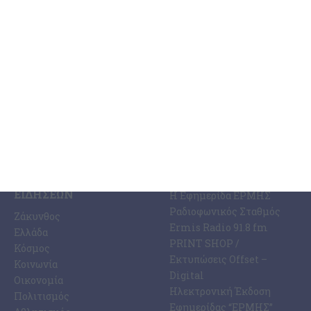
ανακοίνωσε ο Βουλευτής Διονύσης Ακτύπης που γνωστοποίησε τα
ακόλουθα: Έργα συνολικού ύψους άνω των 3
…
7 Αυγούστου 2026
ΚΑΤΗΓΟΡΊΕΣ
ΣΧΕΤΙΚΆ ΜΕ ΕΜΆΣ
ΕΙΔΉΣΕΩΝ
Η Εφημερίδα ΕΡΜΗΣ
Ραδιοφωνικός Σταθμός
Ζάκυνθος
Ermis Radio 91.8 fm
Ελλάδα
PRINT SHOP /
Κόσμος
Εκτυπώσεις Offset –
Κοινωνία
Digital
Οικονομία
Ηλεκτρονική Έκδοση
Πολιτισμός
Εφημερίδας “ΕΡΜΗΣ”