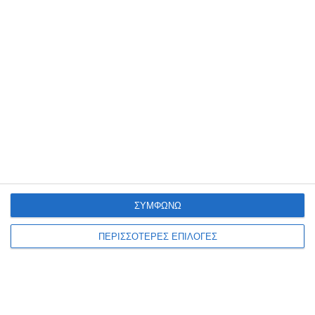
παραεμπόριο
Συνελήφθη, από αστυνομικούς του Αστυνομικού Τμήματος
Ζακύνθου, 40χρονος αλλοδαπός, για άσκηση υπαίθριου εμπορίου,
στερούμενος σχετικής άδειας από την αρμόδια Αρχή. Η σύλληψη
του αλλοδαπού έγινε
…
8 Αυγούστου 2026
ΣΥΜΦΩΝΩ
ΠΕΡΙΣΣΟΤΕΡΕΣ ΕΠΙΛΟΓΕΣ