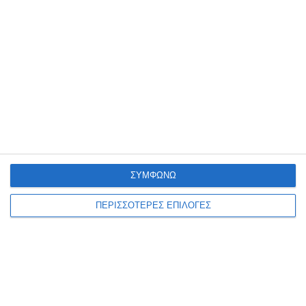
ΑΠΣ στο Καρπενήσι
Η Ζάκυνθος έδωσε το πρώτο δυνατό φιλικό τεστ της θερινής
προετοιμασίας της στο Καρπενήσι, όπου πραγματοποιεί το βασικό
στάδιο της προετοιμασίας της, μένοντας στο 0-0
…
8 Αυγούστου 2026
ΣΥΜΦΩΝΩ
ΠΕΡΙΣΣΟΤΕΡΕΣ ΕΠΙΛΟΓΕΣ
ΖΆΚΥΝΘΟΣ