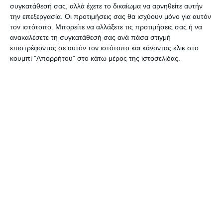
συγκατάθεσή σας, αλλά έχετε το δικαίωμα να αρνηθείτε αυτήν
γεγονός ότι εξέδωσαν ανακοίνωση με την
την επεξεργασία. Οι προτιμήσεις σας θα ισχύουν μόνο για αυτόν
οποία εγκαλούν τον βουλευτή ότι κρύβεται,
τον ιστότοπο. Μπορείτε να αλλάξετε τις προτιμήσεις σας ή να
ενώ ο ίδιος είχε τοποθετηθεί δημόσια για το
ανακαλέσετε τη συγκατάθεσή σας ανά πάσα στιγμή
επιστρέφοντας σε αυτόν τον ιστότοπο και κάνοντας κλικ στο
συγκεκριμένο ζήτημα σε τοπικό ραδιόφωνο 2
κουμπί "Απορρήτου" στο κάτω μέρος της ιστοσελίδας.
μέρες πριν. Μάλιστα οι δηλώσεις του
δημοσιεύτηκαν και σε τοπική εφημερίδα.
Τόσο ενημερωμένη και υπεύθυνη
αντιπολίτευση!
2 Σχόλια
ΔΙΑΒΆΣΤΕ ΕΠΊΣΗΣ