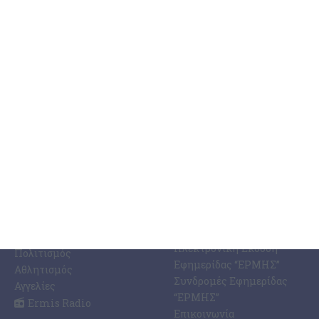
ΚΑΤΗΓΟΡΊΕΣ
ΣΧΕΤΙΚΆ ΜΕ ΕΜΆΣ
ΕΙΔΉΣΕΩΝ
Η Εφημερίδα ΕΡΜΗΣ
Ραδιοφωνικός Σταθμός
Ζάκυνθος
Ermis Radio 91.8 fm
Ελλάδα
PRINT SHOP /
Κόσμος
Εκτυπώσεις Offset –
Κοινωνία
Digital
Οικονομία
Ηλεκτρονική Έκδοση
Πολιτισμός
Εφημερίδας “ΕΡΜΗΣ”
Αθλητισμός
Συνδρομές Εφημερίδας
Αγγελίες
“ΕΡΜΗΣ”
Ermis Radio
Επικοινωνία