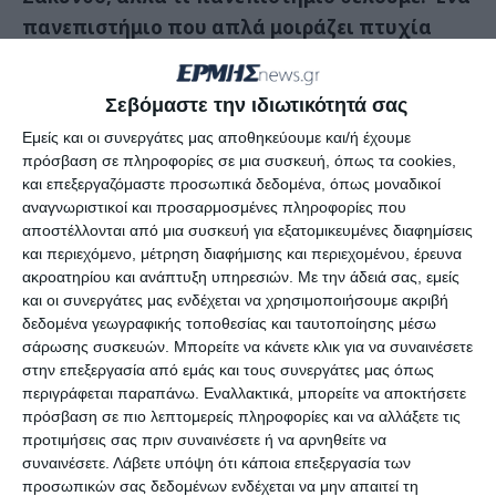
πανεπιστήμιο που απλά μοιράζει πτυχία
χωρίς αντίκρισμα, υποβαθμισμένο,
απαξιωμένο, που τελικά δεν γνωρίζουμε
Σεβόμαστε την ιδιωτικότητά σας
ποιον εξυπηρετεί ή ένα πανεπιστήμιο με
Εμείς και οι συνεργάτες μας αποθηκεύουμε και/ή έχουμε
κύρος, αναβαθμισμένο, που παράγει έργο και
πρόσβαση σε πληροφορίες σε μια συσκευή, όπως τα cookies,
εξασφαλίζει το μέλλον στους φοιτητές;
και επεξεργαζόμαστε προσωπικά δεδομένα, όπως μοναδικοί
αναγνωριστικοί και προσαρμοσμένες πληροφορίες που
αποστέλλονται από μια συσκευή για εξατομικευμένες διαφημίσεις
Η κυβέρνηση της ΝΔ, οι νέοι και η κοινωνία
και περιεχόμενο, μέτρηση διαφήμισης και περιεχομένου, έρευνα
έχουν ήδη δώσει την απάντηση. Ο κομματικός
ακροατηρίου και ανάπτυξη υπηρεσιών.
Με την άδειά σας, εμείς
μηχανισμός του ΣΥΡΙΖΑ παραμένει δέσμιος
και οι συνεργάτες μας ενδέχεται να χρησιμοποιήσουμε ακριβή
δεδομένα γεωγραφικής τοποθεσίας και ταυτοποίησης μέσω
των ιδεολογικών του αγκυλώσεων και
σάρωσης συσκευών. Μπορείτε να κάνετε κλικ για να συναινέσετε
αναζητήσεων στην Ελλάδα του χθες.
στην επεξεργασία από εμάς και τους συνεργάτες μας όπως
περιγράφεται παραπάνω. Εναλλακτικά, μπορείτε να αποκτήσετε
πρόσβαση σε πιο λεπτομερείς πληροφορίες και να αλλάξετε τις
Το πόσο καιροσκοπικά αντιμετωπίζουν οι
προτιμήσεις σας πριν συναινέσετε ή να αρνηθείτε να
τοπικοί παράγοντες του ΣΥΡΙΖΑ τα σοβαρά
συναινέσετε.
Λάβετε υπόψη ότι κάποια επεξεργασία των
θέματα στο νησί, αποδεικνύεται απ το
προσωπικών σας δεδομένων ενδέχεται να μην απαιτεί τη