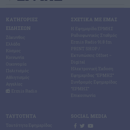
ΚΑΤΗΓΟΡΊΕΣ
ΣΧΕΤΙΚΆ ΜΕ ΕΜΆΣ
ΕΙΔΉΣΕΩΝ
Η Εφημερίδα ΕΡΜΗΣ
Ραδιοφωνικός Σταθμός
Ζάκυνθος
Ermis Radio 91.8 fm
Ελλάδα
PRINT SHOP /
Κόσμος
Εκτυπώσεις Offset –
Κοινωνία
Digital
Οικονομία
Ηλεκτρονική Έκδοση
Πολιτισμός
Εφημερίδας “ΕΡΜΗΣ”
Αθλητισμός
Συνδρομές Εφημερίδας
Αγγελίες
“ΕΡΜΗΣ”
Ermis Radio
Επικοινωνία
ΤΑΥΤΌΤΗΤΑ
SOCIAL MEDIA
Ταυτότητα Εφημερίδας