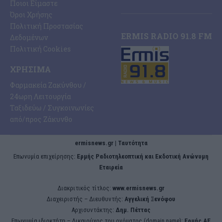
Ποιοι Είμαστε
Όροι Χρήσης
Πολιτική Προστασίας
ERMIS RADIO 91.8 FM
Δεδομένων
Πολιτική Cookies
ΧΡΉΣΙΜΑ
Φαρμακεία Ζακύνθου /
24ωρη Λειτουργία
Ταξιδεύω / Συγκοινωνίες
από/προς Ζάκυνθο
ermisnews.gr | Ταυτότητα
Eπωνυμία επιχείρησης:
Ερμής Ραδιοτηλεοπτική και Εκδοτική Ανώνυμη
Εταιρεία
Διακριτικός τίτλος:
www.ermisnews.gr
Διαχειριστής – Διευθυντής:
Αγγελική Ξενόφου
Αρχισυντάκτης:
Δημ. Πέττας
Επωνυμία ιδιοκτήτη – Δικαιούχος του ονόματος (domain name):
Ερμής ΑΕ