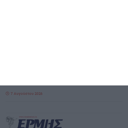
ΖΆΚΥΝΘΟΣ
Bρετανός τουρίστας φέρεται
να πνίγηκε στις Μυζήθρες
Ζακύνθου
Τις μεσημβρινές ώρες χθες, ενημερώθηκε η Λιμενική Αρχή της
Ζακύνθου για την ύπαρξη ενός 57χρονου αλλοδαπού επιβάτη
(υπήκοο Μ. Βρετανίας) ενός επιβατηγού-τουριστικού (Ε/Γ-Τ/Ρ)
σκάφους, ο
…
7 Αυγούστου 2026