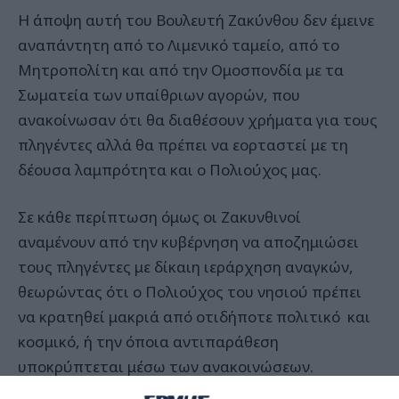
Η άποψη αυτή του Βουλευτή Ζακύνθου δεν έμεινε
αναπάντητη από το Λιμενικό ταμείο, από το
Μητροπολίτη και από την Ομοσπονδία με τα
Σωματεία των υπαίθριων αγορών, που
ανακοίνωσαν ότι θα διαθέσουν χρήματα για τους
πληγέντες αλλά θα πρέπει να εορταστεί με τη
δέουσα λαμπρότητα και ο Πολιούχος μας.
Σε κάθε περίπτωση όμως οι Ζακυνθινοί
αναμένουν από την κυβέρνηση να αποζημιώσει
τους πληγέντες με δίκαιη ιεράρχηση αναγκών,
θεωρώντας ότι ο Πολιούχος του νησιού πρέπει
να κρατηθεί μακριά από οτιδήποτε πολιτικό και
κοσμικό, ή την όποια αντιπαράθεση
υποκρύπτεται μέσω των ανακοινώσεων.