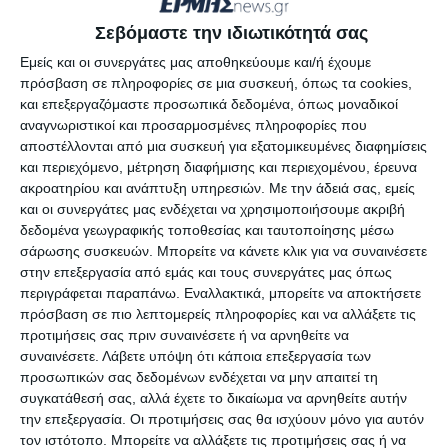
Ακολουθούν οι ανακοινώσεις που εκδόθηκαν.
Σεβόμαστε την ιδιωτικότητά σας
Εμείς και οι συνεργάτες μας αποθηκεύουμε και/ή έχουμε
πρόσβαση σε πληροφορίες σε μια συσκευή, όπως τα cookies,
και επεξεργαζόμαστε προσωπικά δεδομένα, όπως μοναδικοί
αναγνωριστικοί και προσαρμοσμένες πληροφορίες που
αποστέλλονται από μια συσκευή για εξατομικευμένες διαφημίσεις
και περιεχόμενο, μέτρηση διαφήμισης και περιεχομένου, έρευνα
ακροατηρίου και ανάπτυξη υπηρεσιών.
Με την άδειά σας, εμείς
και οι συνεργάτες μας ενδέχεται να χρησιμοποιήσουμε ακριβή
δεδομένα γεωγραφικής τοποθεσίας και ταυτοποίησης μέσω
σάρωσης συσκευών. Μπορείτε να κάνετε κλικ για να συναινέσετε
στην επεξεργασία από εμάς και τους συνεργάτες μας όπως
περιγράφεται παραπάνω. Εναλλακτικά, μπορείτε να αποκτήσετε
πρόσβαση σε πιο λεπτομερείς πληροφορίες και να αλλάξετε τις
προτιμήσεις σας πριν συναινέσετε ή να αρνηθείτε να
O Βουλευτής Δ. Ακτύπης
συναινέσετε.
Λάβετε υπόψη ότι κάποια επεξεργασία των
προσωπικών σας δεδομένων ενδέχεται να μην απαιτεί τη
Ο Βουλευτής Ζακύνθου πρότεινε τα
συγκατάθεσή σας, αλλά έχετε το δικαίωμα να αρνηθείτε αυτήν
ακόλουθα:
την επεξεργασία. Οι προτιμήσεις σας θα ισχύουν μόνο για αυτόν
τον ιστότοπο. Μπορείτε να αλλάξετε τις προτιμήσεις σας ή να