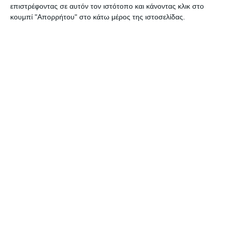
επιστρέφοντας σε αυτόν τον ιστότοπο και κάνοντας κλικ στο
κουμπί "Απορρήτου" στο κάτω μέρος της ιστοσελίδας.
ΖΆΚΥΝΘΟΣ
Συλλήψεις για παραβάσεις
της νομοθεσίας περί
ναρκωτικών στη Ζάκυνθο
Από αστυνομικούς Υπηρεσιών της Διεύθυνσης Αστυνομίας
Ζακύνθου (Τμήμα Δίωξης και Εξιχνίασης Εγκλημάτων Ζακύνθου,
ΔΙ.ΑΣ. και Ο.Π.Κ.Ε.) συνελήφθησαν, το τελευταίο 48ωρο, πέντε άτομα,
εκ των οποίων
…
7 Αυγούστου 2026