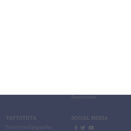
ΚΑΤΗΓΟΡΊΕΣ
ΣΧΕΤΙΚΆ ΜΕ ΕΜΆΣ
ΕΙΔΉΣΕΩΝ
Η Εφημερίδα ΕΡΜΗΣ
Ραδιοφωνικός Σταθμός
Ζάκυνθος
Ermis Radio 91.8 fm
Ελλάδα
PRINT SHOP /
Κόσμος
Εκτυπώσεις Offset –
Κοινωνία
Digital
Οικονομία
Ηλεκτρονική Έκδοση
Πολιτισμός
Εφημερίδας “ΕΡΜΗΣ”
Αθλητισμός
Συνδρομές Εφημερίδας
Αγγελίες
“ΕΡΜΗΣ”
Ermis Radio
Επικοινωνία
ΤΑΥΤΌΤΗΤΑ
SOCIAL MEDIA
Ταυτότητα Εφημερίδας