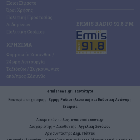
Ποιοι Είμαστε
Όροι Χρήσης
Πολιτική Προστασίας
ERMIS RADIO 91.8 FM
Δεδομένων
Πολιτική Cookies
ΧΡΉΣΙΜΑ
Φαρμακεία Ζακύνθου /
24ωρη Λειτουργία
Ταξιδεύω / Συγκοινωνίες
από/προς Ζάκυνθο
ermisnews.gr | Ταυτότητα
Eπωνυμία επιχείρησης:
Ερμής Ραδιοτηλεοπτική και Εκδοτική Ανώνυμη
Εταιρεία
Διακριτικός τίτλος:
www.ermisnews.gr
Διαχειριστής – Διευθυντής:
Αγγελική Ξενόφου
Αρχισυντάκτης:
Δημ. Πέττας