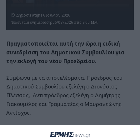
Δημοσιεύτηκε 6 Ιουλίου 2026
Τελευταία ενημέρωση: 06/07/2026 στις 9:00 ΜΜ
Πραγματοποιείται αυτή την ώρα η ειδική
συνεδρίαση του Δημοτικού Συμβουλίου για
την εκλογή του νέου Προεδρείου.
Σύμφωνα με τα αποτελέσματα, Πρόεδρος του
Δημοτικού Συμβουλίου εξελέγη ο Διονύσιος
Πλέσσας, Αντιπρόεδρος εξελέγη ο Δημήτρης
Γιακουμέλος και Γραμματέας ο Μαυραντώνης
Αντίοχος.
Η διαδικασία συνεχίζεται με την εκλογή των
μελών της Επιτροπής.