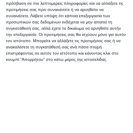
πρόσβαση σε πιο λεπτομερείς πληροφορίες και να αλλάξετε τις
και στην ομάδα του Έσπερου.
Ο Κώστας
προτιμήσεις σας πριν συναινέσετε ή να αρνηθείτε να
Αγγελίδης
είναι κεντρικός αμυντικός, έχει
συναινέσετε.
Λάβετε υπόψη ότι κάποια επεξεργασία των
προσωπικών σας δεδομένων ενδέχεται να μην απαιτεί τη
αγωνιστεί σε Εθνικού Γαζώρου, Πανσερραϊκό,
συγκατάθεσή σας, αλλά έχετε το δικαίωμα να αρνηθείτε αυτήν
Νάουσα, ΑΠΕ Λαγκαδά, Μεγ. Αλέξανδρο
την επεξεργασία. Οι προτιμήσεις σας θα ισχύουν μόνο για αυτόν
Καρπερής, Ελπίδα Σκουτάρεως, Παλαιόχωρα και
τον ιστότοπο. Μπορείτε να αλλάξετε τις προτιμήσεις σας ή να
ανακαλέσετε τη συγκατάθεσή σας ανά πάσα στιγμή
Τσιλιβή. Επίσης μπορεί να αγωνιστεί και σαν
επιστρέφοντας σε αυτόν τον ιστότοπο και κάνοντας κλικ στο
αμυντικό χαφ. Ο
Νίκος Λυρτζής
είναι γεννημένος
κουμπί "Απορρήτου" στο κάτω μέρος της ιστοσελίδας.
το 2002 και έχει αγωνιστεί στις Ακαδημίες του
Άρη έχει αγωνιστεί στην ομάδα του Χολομώντα
Ταξιάρχη και στη Νίκη Πολυγύρου, αγωνίζεται
στην θέση του κεντρικού αμυντικού. Τέλος
ο
Χρήστος Μπλάτζιος
είναι γεννημένος το 1997,
έχει αγωνιστεί στον ΑΟ Καρδίας, στην Δόξα
Θεολόγου και στον Ποσειδώνα Νέας Μηχανιώνας
και είναι αμυντικό χαφ.