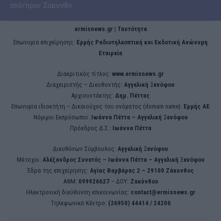
από/προς Ζάκυνθο
ermisnews.gr | Ταυτότητα
Eπωνυμία επιχείρησης:
Ερμής Ραδιοτηλεοπτική και Εκδοτική Ανώνυμη
Εταιρεία
Διακριτικός τίτλος:
www.ermisnews.gr
Διαχειριστής – Διευθυντής:
Αγγελική Ξενόφου
Αρχισυντάκτης:
Δημ. Πέττας
Επωνυμία ιδιοκτήτη – Δικαιούχος του ονόματος (domain name):
Ερμής ΑΕ
Νόμιμοι Εκπρόσωποι:
Iωάννα Πέττα – Αγγελική Ξενόφου
Πρόεδρος Δ.Σ.:
Iωάννα Πέττα
Διευθύνων Σύμβουλος:
Αγγελική Ξενόφου
Μέτοχοι:
Αλέξανδρος Συνετός – Iωάννα Πέττα – Αγγελική Ξενόφου
Έδρα της επιχείρησης:
Aγίας Βαρβάρας 2 – 29100 Ζάκυνθος
ΑΦΜ:
099926627
– ΔΟΥ:
Ζακύνθου
Ηλεκτρονική διεύθυνση επικοινωνίας:
contact@ermisnews.gr
Tηλεφωνικό Κέντρο:
(26950) 44414 / 24206