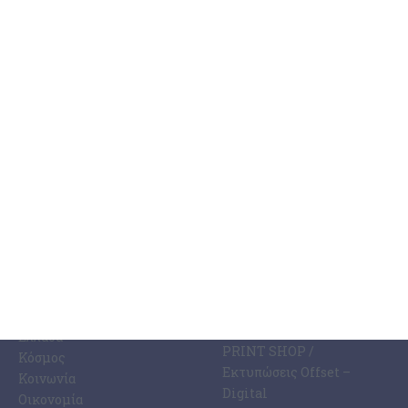
Με την καταδίκη του ΠΑΣ Πύργος και την άνοδο της ομάδας στη Β΄
Εθνική κατηγορία του ποδοσφαίρου τελείωσε το θρίλερ των
τελευταίων εβδομάδων αναφορικά με
…
5 Ιουνίου 2026
ΚΑΤΗΓΟΡΊΕΣ
ΣΧΕΤΙΚΆ ΜΕ ΕΜΆΣ
ΕΙΔΉΣΕΩΝ
Η Εφημερίδα ΕΡΜΗΣ
Ραδιοφωνικός Σταθμός
Ζάκυνθος
Ermis Radio 91.8 fm
Ελλάδα
PRINT SHOP /
Κόσμος
Εκτυπώσεις Offset –
Κοινωνία
Digital
Οικονομία