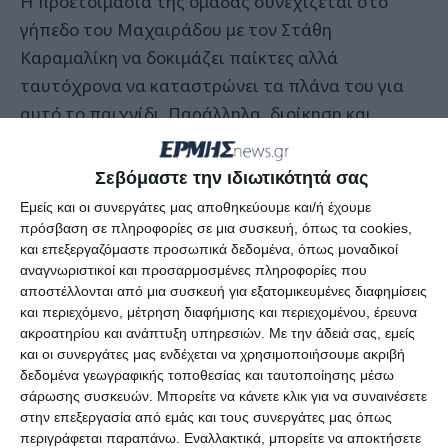
Η προετοιμασία της ομάδας συνεχίζεται στο
γήπεδο του Μαχαιράδου με τον Στάθη
Καραμαλίκη να δοκιμάζει παίκτες αλλά
ταυτόχρονα να καταστρώνει τα πλάνα του για
αυτό το παιχνίδι. Παράλληλα, διοίκηση και
προπονητής από κοινού προχωρούν στον
μεταγραφικό σχεδιασμό.
Σεβόμαστε την ιδιωτικότητά σας
Εμείς και οι συνεργάτες μας αποθηκεύουμε και/ή έχουμε
Σύμφωνα με πληροφορίες, παίκτες του Εθνικό
πρόσβαση σε πληροφορίες σε μια συσκευή, όπως τα cookies,
Σκουλικάδου πρέπει να θεωρούνται οι
Βαλάντης
και επεξεργαζόμαστε προσωπικά δεδομένα, όπως μοναδικοί
αναγνωριστικοί και προσαρμοσμένες πληροφορίες που
Τσουκαλάς, Χρήστος Μπλάτζιος, Νίκος
αποστέλλονται από μια συσκευή για εξατομικευμένες διαφημίσεις
Λυρτζής και Κώστας Αγγελίδης
.
και περιεχόμενο, μέτρηση διαφήμισης και περιεχομένου, έρευνα
ακροατηρίου και ανάπτυξη υπηρεσιών.
Με την άδειά σας, εμείς
και οι συνεργάτες μας ενδέχεται να χρησιμοποιήσουμε ακριβή
Ο Βαλάντης Τσουκαλάς
είναι ζακυνθινός
δεδομένα γεωγραφικής τοποθεσίας και ταυτοποίησης μέσω
ποδοσφαιριστής που αγωνίζεται στα άκρα της
σάρωσης συσκευών. Μπορείτε να κάνετε κλικ για να συναινέσετε
επίθεσης, η προηγούμενη του ομάδα ήταν ο ΑΠΣ
στην επεξεργασία από εμάς και τους συνεργάτες μας όπως
περιγράφεται παραπάνω. Εναλλακτικά, μπορείτε να αποκτήσετε
Ζάκυνθος, έχει αγωνιστεί στον Ζακυνθιακό αλλά